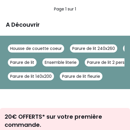
Page 1 sur 1
A Découvrir
Housse de couette coeur
Parure de lit 240x260
Ho
Parure de lit
Ensemble literie
Parure de lit 2 perso
Parure de lit 140x200
Parure de lit fleurie
Envie
20€ OFFERTS* sur votre première
d'inspirations
commande.
et