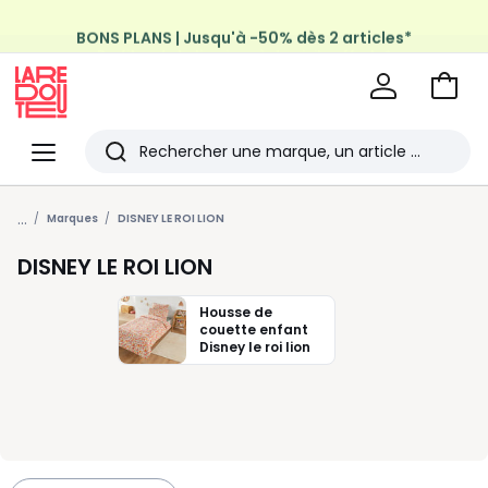
BONS PLANS | Jusqu'à -50% dès 2 articles*
Profitez de la livraison à domicile offerte*
sur tous vos achats Mode & Maison
Aller
au
La
panie
Redoute
Menu
Rechercher
Les
...
derniers
Marques
DISNEY LE ROI LION
articles
DISNEY LE ROI LION
consultés
Housse de
couette enfant
Disney le roi lion