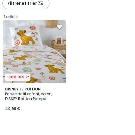
Filtrer et trier
1 article
-30% DÈS 2*
DISNEY LE ROI LION
Parure de lit enfant, coton,
DISNEY Roi Lion Pampa
44,99
44,99 €
€.