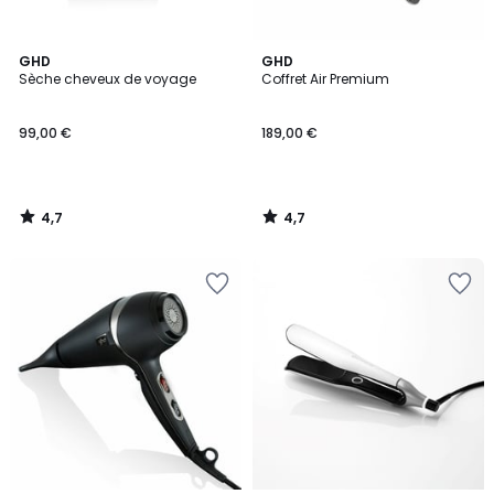
4,7
4,7
GHD
GHD
/ 5
/ 5
Sèche cheveux de voyage
Coffret Air Premium
99,00 €
189,00 €
4,7
4,7
/
/
5
5