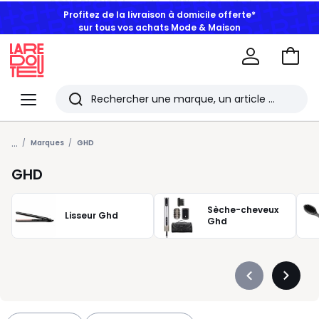
Profitez de la livraison à domicile offerte*
sur tous vos achats Mode & Maison
Aller
au
La
panie
Redoute
Menu
Rechercher
Les
...
derniers
Marques
GHD
articles
GHD
consultés
Sèche-cheveux
Lisseur Ghd
Ghd
Précédent
Suivan
-
-
défiler
défiler