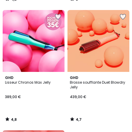
/
/
5
5
4,8
4,7
GHD
GHD
/ 5
/ 5
Lisseur Chronos Max Jelly
Brosse soufflante Duet Blowdry
Jelly
389,00 €
439,00 €
4,8
4,7
/
/
5
5