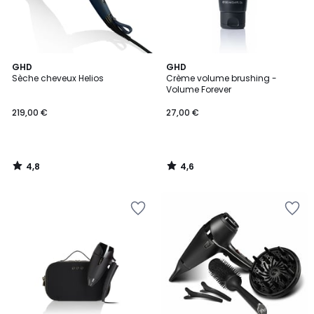
4,8
4,6
GHD
GHD
/ 5
/ 5
Sèche cheveux Helios
Crème volume brushing -
Volume Forever
219,00 €
27,00 €
4,8
4,6
/
/
5
5