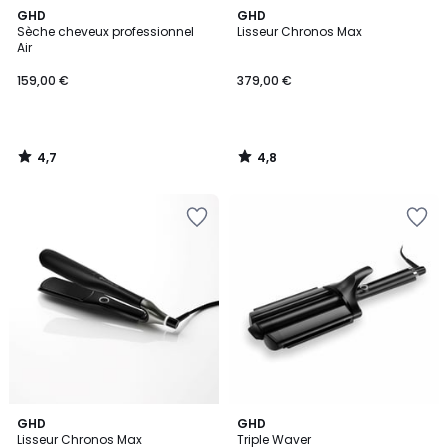
4,7
4,8
GHD
GHD
/ 5
/ 5
Sèche cheveux professionnel
Lisseur Chronos Max
Air
159,00 €
379,00 €
4,7
4,8
/
/
5
5
4,8
4
GHD
GHD
/ 5
/
Lisseur Chronos Max
Triple Waver