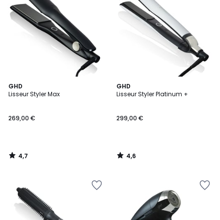
4,7
4,6
GHD
GHD
/ 5
/ 5
Lisseur Styler Max
Lisseur Styler Platinum +
269,00 €
299,00 €
4,7
4,6
/
/
5
5