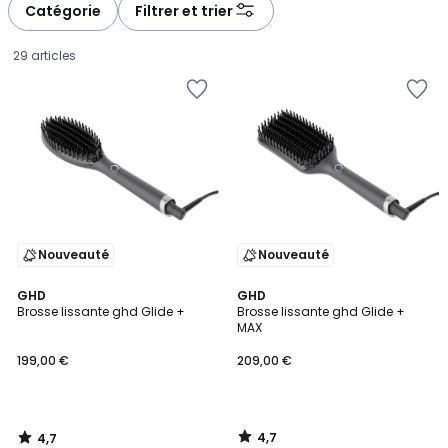
à
à
Catégorie
Filtrer et trier
gauche
droite
29 articles
Nouveauté
Nouveauté
4,7
4,7
GHD
GHD
/ 5
/ 5
Brosse lissante ghd Glide +
Brosse lissante ghd Glide +
MAX
199,00
199,00 €
209,00 €
€.
4,7
4,7
/
/