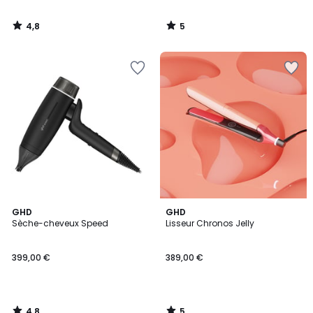
4,8
5
/
/
5
5
4,8
5
GHD
GHD
/ 5
/
Sèche-cheveux Speed
Lisseur Chronos Jelly
5
399,00 €
389,00 €
4,8
5