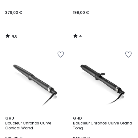
5
379,00 €
199,00 €
4,8
4
/
/
5
5
4,8
4,4
GHD
GHD
/ 5
/ 5
Boucleur Chronos Curve
Boucleur Chronos Curve Grand
Conical Wand
Tong