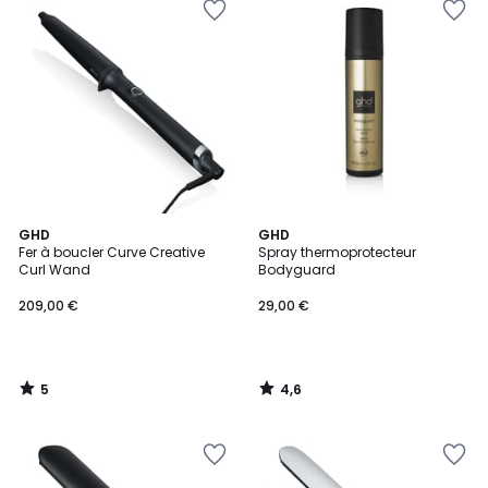
5
4,6
GHD
GHD
/
/ 5
Fer à boucler Curve Creative
Spray thermoprotecteur
5
Curl Wand
Bodyguard
209,00 €
29,00 €
5
4,6
/
/
5
5