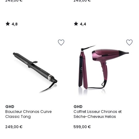
249,00 €
249,00 €
4,8
4,4
/
/
5
5
4,8
5
GHD
GHD
/ 5
/
Boucleur Chronos Curve
Coffret Lisseur Chronos et
5
Classic Tong
Sèche-Cheveux Helios
249,00 €
599,00 €