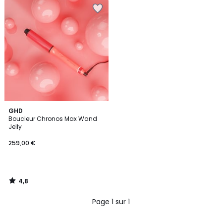
4,8
GHD
/ 5
Boucleur Chronos Max Wand
Jelly
259,00 €
4,8
/
5
Page 1 sur 1