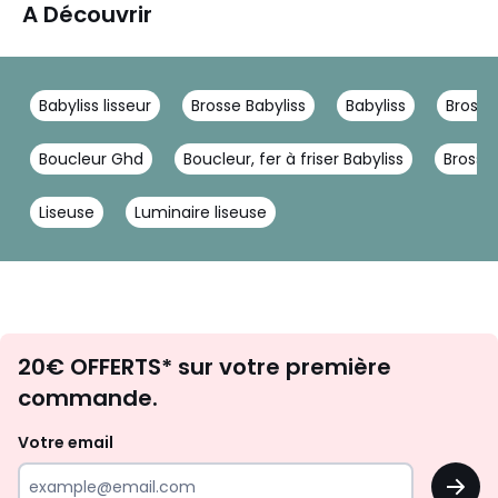
A Découvrir
Babyliss lisseur
Brosse Babyliss
Babyliss
Brosse
Boucleur Ghd
Boucleur, fer à friser Babyliss
Brosse
Liseuse
Luminaire liseuse
Envie
20€ OFFERTS* sur votre première
d'inspirations
commande.
et
de
Votre email
surprises?
OK
!