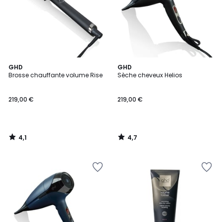
4,1
4,7
GHD
GHD
/ 5
/ 5
Brosse chauffante volume Rise
Sèche cheveux Helios
219,00 €
219,00 €
4,1
4,7
/
/
5
5