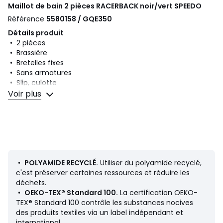
Maillot de bain 2 pièces RACERBACK noir/vert
SPEEDO
Référence
5580158 / GQE350
Détails produit
• 2 pièces
• Brassière
• Bretelles fixes
• Sans armatures
• Slip, culotte
• Motif imprimé
Voir plus
Composition et Entretien
• 80% polyamide, 20% élasthanne
• Polyamide recyclé au minimum à 50%
• Pour l'entretien, merci de vous référer aux indications
figurant sur l'étiquette du produit
•
POLYAMIDE RECYCLÉ.
Utiliser du polyamide recyclé,
c'est préserver certaines ressources et réduire les
déchets.
Couleurs
Noir/Vert
•
OEKO-TEX® Standard 100.
La certification OEKO-
Tailles
38 FR - 36 EU, 40 FR - 38 EU, 42 FR - 40 EU, 44 FR -
TEX® Standard 100 contrôle les substances nocives
42 EU, 46 FR - 44 EU
des produits textiles via un label indépendant et
international.