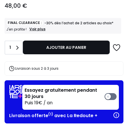
48,00
48,00 €
€.
FINAL CLEARANCE :
-30% dès l’achat de 2 articles au choix*
FINAL
Voir plus
J'en profite !
CLEARANCE
:
-30%
Quantité
1
AJOUTER AU PANIER
dès
l’achat
de
2
articles
Livraison sous 2 à 3 jours
au
choix*
J'en
profite
Essayez gratuitement pendant
!
30 jours
Puis 19€ / an
(1)
Livraison offerte
avec La Redoute +