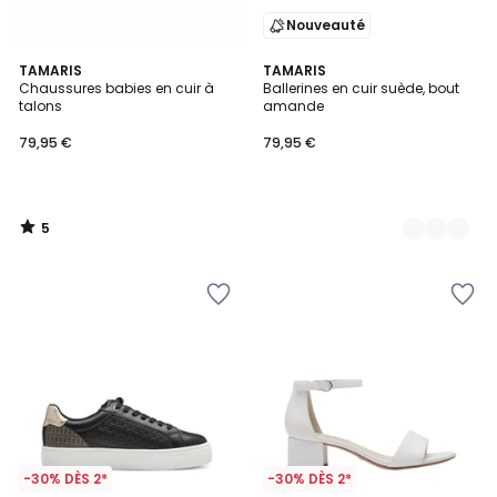
Nouveauté
5
TAMARIS
2
TAMARIS
/
Chaussures babies en cuir à
Ballerines en cuir suède, bout
Couleurs
5
talons
amande
79,95 €
79,95 €
5
/
5
-30% DÈS 2*
-30% DÈS 2*