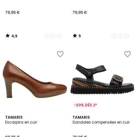
5
79,95 €
79,95 €
4,9
5
/
/
5
5
-30% DÈS 2*
3
5
2
TAMARIS
TAMARIS
/
/
Escarpins en cuir
Sandales compensées en cuir
Couleurs
5
5