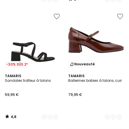
/
5
Nouveauté
-30% DÈS 2*
4,8
2
TAMARIS
2
TAMARIS
/ 5
Sandales trotteur à talons
Ballerines babies à talons, cuir
Couleurs
Couleurs
59,95 €
79,95 €
4,8
/
5