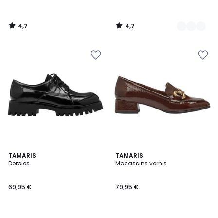
4,7
4,7
/
/
5
5
5
4,2
TAMARIS
TAMARIS
/
/ 5
Derbies
Mocassins vernis
5
69,95 €
79,95 €