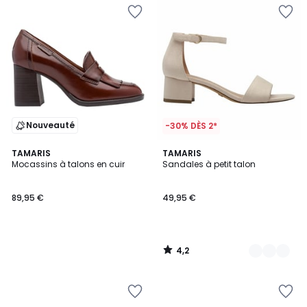
Nouveauté
-30% DÈS 2*
4,2
TAMARIS
4
TAMARIS
/ 5
Mocassins à talons en cuir
Sandales à petit talon
Couleurs
89,95 €
49,95 €
4,2
/
5