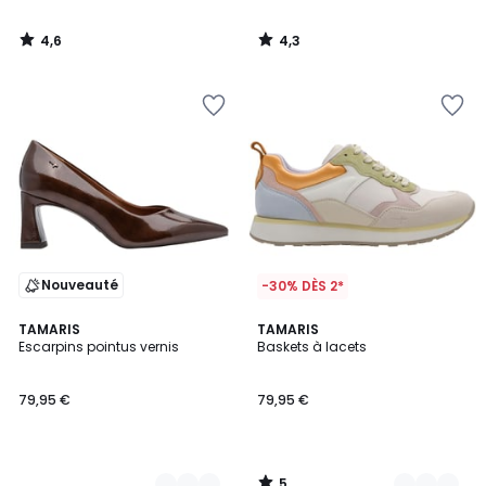
4,6
4,3
/
/
5
5
Nouveauté
-30% DÈS 2*
5
2
TAMARIS
2
TAMARIS
/
Escarpins pointus vernis
Baskets à lacets
Couleurs
Couleurs
5
79,95 €
79,95 €
5