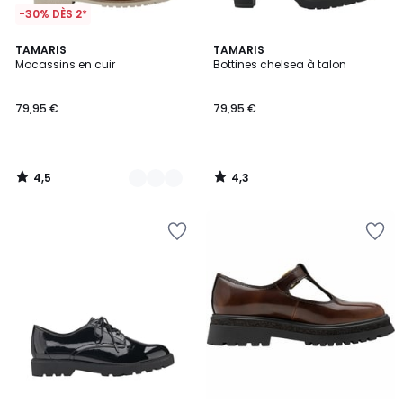
-30% DÈS 2*
4,5
4,3
3
TAMARIS
TAMARIS
/ 5
/ 5
Mocassins en cuir
Bottines chelsea à talon
Couleurs
79,95 €
79,95 €
4,5
4,3
/
/
5
5