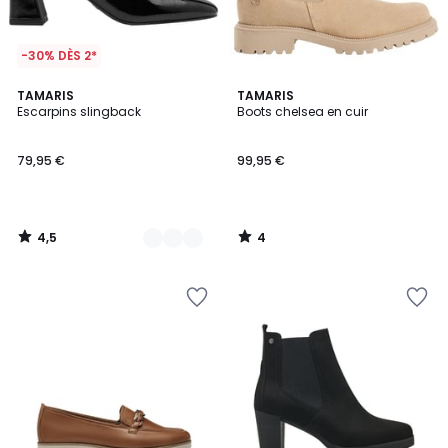
-30% DÈS 2*
4,5
4
2
TAMARIS
TAMARIS
/ 5
/
Escarpins slingback
Boots chelsea en cuir
Couleurs
5
79,95 €
99,95 €
4,5
4
/
/
5
5