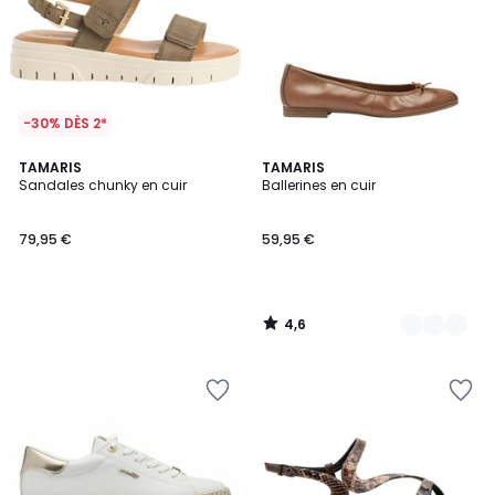
-30% DÈS 2*
4,6
TAMARIS
2
TAMARIS
/ 5
Sandales chunky en cuir
Ballerines en cuir
Couleurs
79,95 €
59,95 €
4,6
/
5