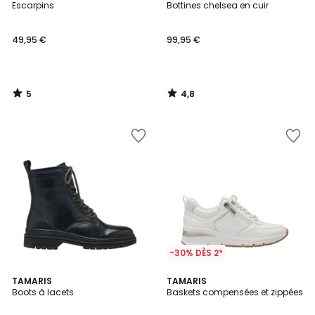
/
/ 5
Escarpins
Bottines chelsea en cuir
5
49,95 €
99,95 €
5
4,8
/
/
5
5
-30% DÈS 2*
4
4,6
TAMARIS
TAMARIS
/
/ 5
Boots à lacets
Baskets compensées et zippées
5