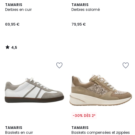
4,5
TAMARIS
TAMARIS
/ 5
Derbies en cuir
Derbies salomé
69,95 €
79,95 €
4,5
/
5
-30% DÈS 2*
4,9
5
3
TAMARIS
3
TAMARIS
/ 5
/
Baskets en cuir
Baskets compensées et zippées
Couleurs
Couleurs