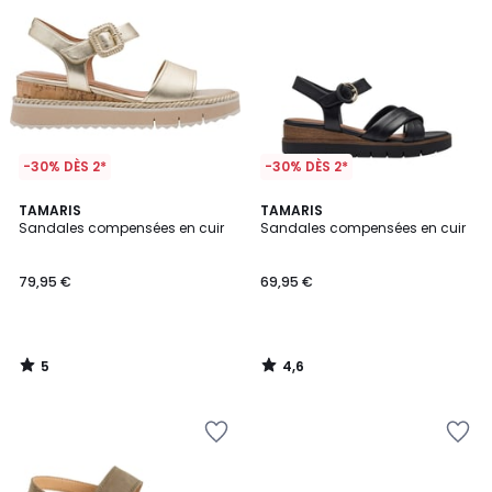
-30% DÈS 2*
-30% DÈS 2*
5
4,6
TAMARIS
TAMARIS
/
/ 5
Sandales compensées en cuir
Sandales compensées en cuir
5
79,95 €
69,95 €
5
4,6
/
/
5
5