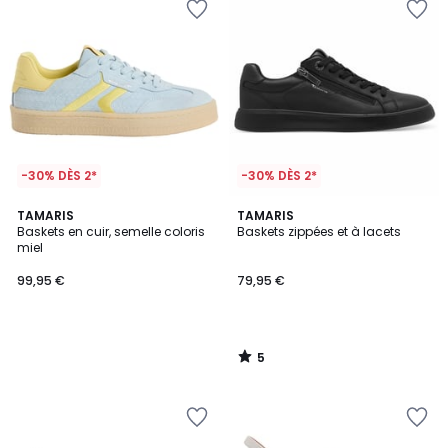
-30% DÈS 2*
-30% DÈS 2*
5
TAMARIS
TAMARIS
/
Baskets en cuir, semelle coloris
Baskets zippées et à lacets
5
miel
99,95 €
79,95 €
5
/
5