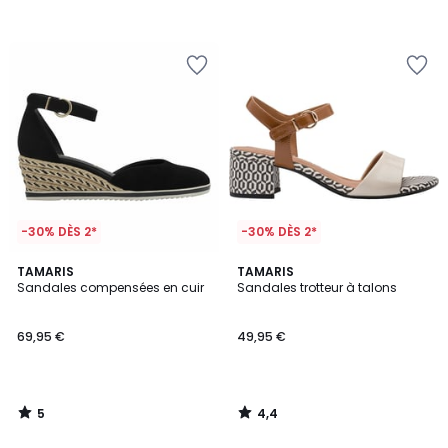
-30% DÈS 2*
-30% DÈS 2*
5
4,4
TAMARIS
TAMARIS
/
/ 5
Sandales compensées en cuir
Sandales trotteur à talons
5
69,95 €
49,95 €
5
4,4
/
/
5
5