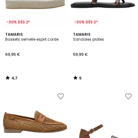
-30% DÈS 2*
-30% DÈS 2*
4,7
5
TAMARIS
TAMARIS
/ 5
/
Baskets semelle esprit corde
Sandales plates
5
69,95 €
59,95 €
4,7
5
/
/
5
5