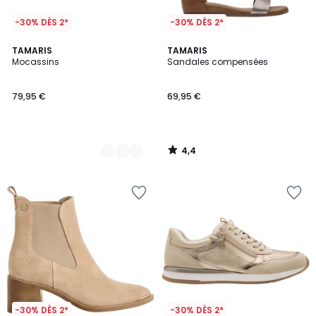
-30% DÈS 2*
-30% DÈS 2*
4,4
2
TAMARIS
TAMARIS
/ 5
Mocassins
Sandales compensées
Couleurs
79,95 €
69,95 €
4,4
/
5
-30% DÈS 2*
-30% DÈS 2*