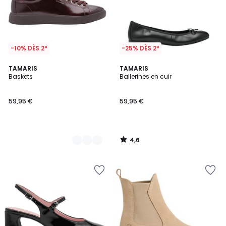
-10% DÈS 2*
-25% DÈS 2*
4,6
2
TAMARIS
TAMARIS
/ 5
Baskets
Ballerines en cuir
Couleurs
59,95 €
59,95 €
4,6
/
5