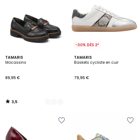
-30% DÈS 2*
3,5
2
TAMARIS
TAMARIS
/ 5
Mocassins
Baskets cycliste en cuir
Couleurs
89,95 €
79,95 €
3,5
/
5