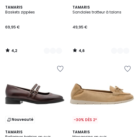
4,2
4,6
2
TAMARIS
2
TAMARIS
/ 5
/ 5
Baskets zippées
Sandales trotteur à talons
Couleurs
Couleurs
69,95 €
49,95 €
4,2
4,6
/
/
5
5
Nouveauté
-30% DÈS 2*
2
TAMARIS
2
TAMARIS
Ballerines babies en cuir
Mocassins en cuir