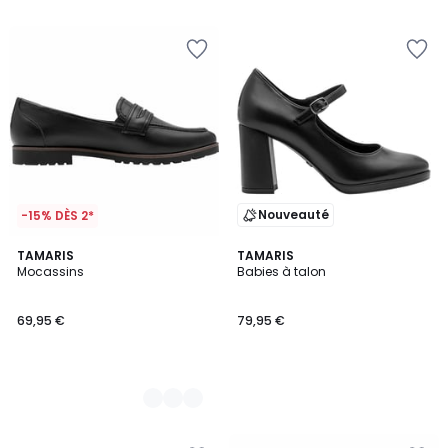
5
Nouveauté
-15% DÈS 2*
2
TAMARIS
TAMARIS
Mocassins
Babies à talon
Couleurs
69,95 €
79,95 €