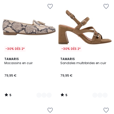
-30% DÈS 2*
-30% DÈS 2*
5
5
2
TAMARIS
2
TAMARIS
/
/
Mocassins en cuir
Sandales multribrides en cuir
Couleurs
Couleurs
5
5
79,95 €
79,95 €
5
5
/
/
5
5