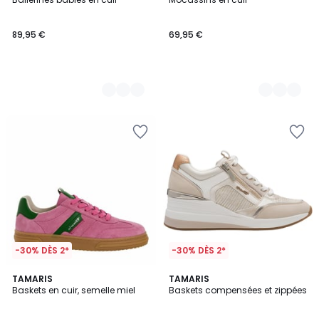
Couleurs
Couleurs
89,95 €
69,95 €
-30% DÈS 2*
-30% DÈS 2*
3
TAMARIS
2
TAMARIS
/
Baskets en cuir, semelle miel
Baskets compensées et zippées
Couleurs
5