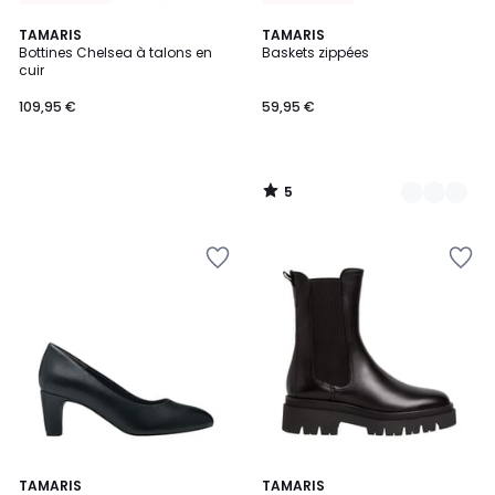
5
TAMARIS
2
TAMARIS
/
Bottines Chelsea à talons en
Baskets zippées
Couleurs
5
cuir
109,95 €
59,95 €
5
/
5
5
4,8
TAMARIS
TAMARIS