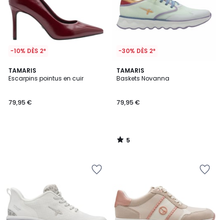
-10% DÈS 2*
-30% DÈS 2*
5
TAMARIS
TAMARIS
/
Escarpins pointus en cuir
Baskets Novanna
5
79,95 €
79,95 €
5
/
5