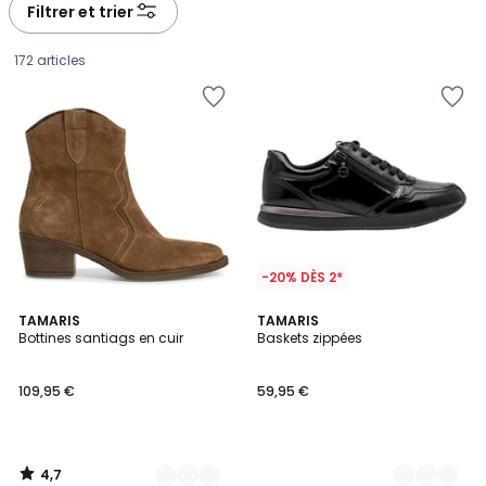
à
à
Filtrer et trier
gauche
droite
172 articles
-20% DÈS 2*
4,7
3
TAMARIS
4
TAMARIS
/ 5
Bottines santiags en cuir
Baskets zippées
Couleurs
Couleurs
109,95
109,95 €
59,95 €
€.
4,7
/