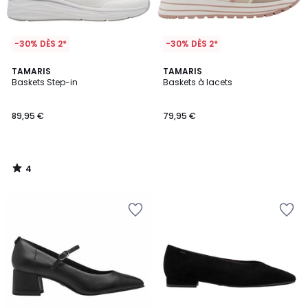
-30% DÈS 2*
-30% DÈS 2*
4
TAMARIS
TAMARIS
/
Baskets Step-in
Baskets à lacets
5
89,95 €
79,95 €
4
/
5