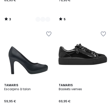
69,95 €
79,95 €
3
5
/
/
5
5
4,6
4,3
TAMARIS
TAMARIS
/ 5
/ 5
Escarpins à talon
Baskets vernies
59,95 €
69,95 €