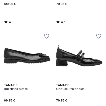
109,95 €
79,95 €
4
4,6
/
/
5
5
4,7
4,7
TAMARIS
2
TAMARIS
/ 5
/ 5
Ballerines plates
Chaussures babies
Couleurs
69,95 €
79,95 €