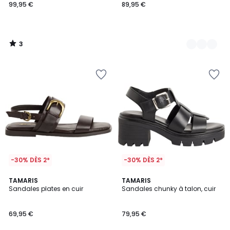
99,95 €
89,95 €
3
/
5
-30% DÈS 2*
-30% DÈS 2*
4
TAMARIS
TAMARIS
/
Sandales plates en cuir
Sandales chunky à talon, cuir
5
69,95 €
79,95 €