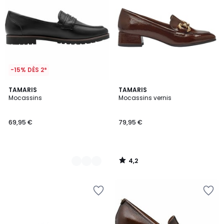
-15% DÈS 2*
4,2
2
TAMARIS
TAMARIS
/ 5
Mocassins
Mocassins vernis
Couleurs
69,95 €
79,95 €
4,2
/
5