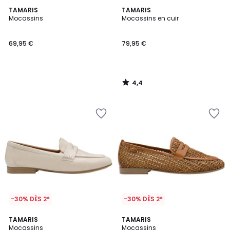
4,4
TAMARIS
TAMARIS
/ 5
Mocassins
Mocassins en cuir
69,95 €
79,95 €
4,4
/
5
-30% DÈS 2*
-30% DÈS 2*
TAMARIS
2
TAMARIS
Mocassins
Mocassins