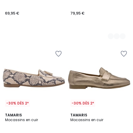
Couleurs
69,95 €
79,95 €
-30% DÈS 2*
-30% DÈS 2*
5
2
TAMARIS
TAMARIS
/
Mocassins en cuir
Mocassins en cuir
Couleurs
5