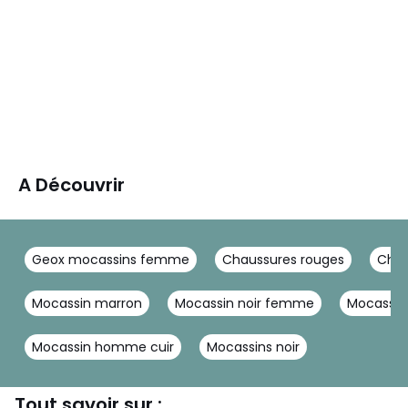
A Découvrir
Geox mocassins femme
Chaussures rouges
Chau
Mocassin marron
Mocassin noir femme
Mocassin
Mocassin homme cuir
Mocassins noir
Tout savoir sur :