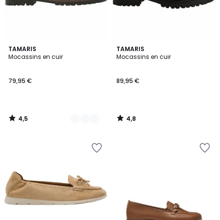
4,5
4,8
2
TAMARIS
TAMARIS
/ 5
/ 5
Mocassins en cuir
Mocassins en cuir
Couleurs
79,95 €
89,95 €
4,5
4,8
/
/
5
5