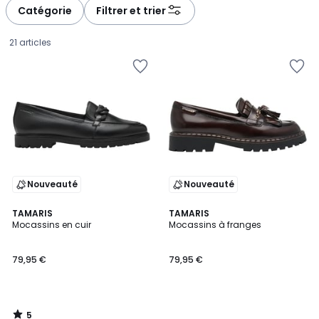
à
à
Catégorie
Filtrer et trier
gauche
droite
21 articles
Nouveauté
Nouveauté
5
TAMARIS
TAMARIS
/
Mocassins en cuir
Mocassins à franges
5
79,95
79,95 €
79,95 €
€.
5