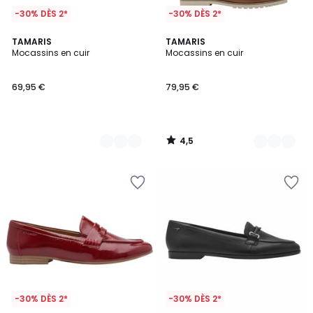
-30% DÈS 2*
-30% DÈS 2*
4,5
2
TAMARIS
3
TAMARIS
/ 5
Mocassins en cuir
Mocassins en cuir
Couleurs
Couleurs
69,95 €
79,95 €
4,5
/
5
-30% DÈS 2*
-30% DÈS 2*