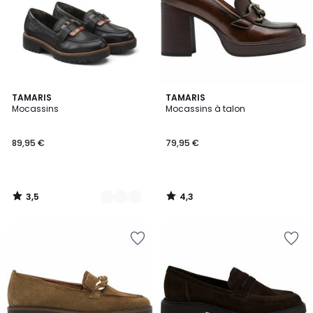
3,5
4,3
2
TAMARIS
TAMARIS
/ 5
/ 5
Mocassins
Mocassins à talon
Couleurs
89,95 €
79,95 €
3,5
4,3
/
/
5
5