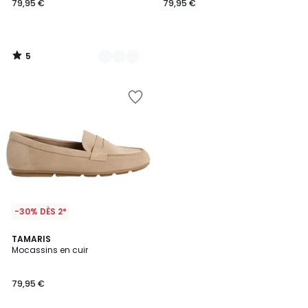
79,95 €
79,95 €
5
/
5
-30% DÈS 2*
5
TAMARIS
/
Mocassins en cuir
5
79,95 €