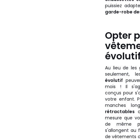
puissiez adapt
garde-robe des 
Opter 
vêteme
évoluti
Au lieu de les
seulement, 
évolutif
peuven
mois ! Il s'ag
conçus pour s'
votre enfant. P
manches lon
rétractables
q
mesure que vot
de même pou
s'allongent au 
de vêtements de