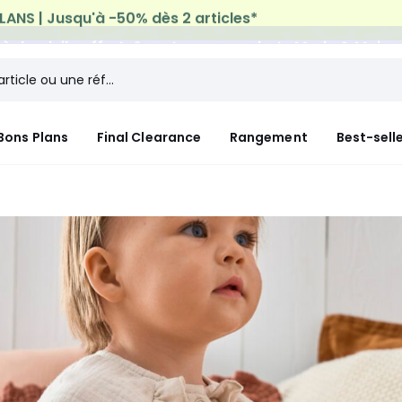
n à domicile offerte*
sur tous vos achats Mode & Maiso
Bons Plans
Final Clearance
Rangement
Best-sell