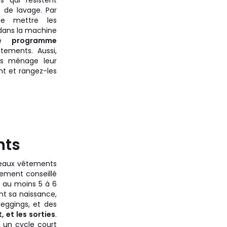
s qui résistent
s de lavage. Par
de mettre les
dans la machine
e
programme
tements. Aussi,
nts ménage leur
nt et rangez-les
nts
veaux vêtements
tement conseillé
é au moins 5 à 6
nt sa naissance,
leggings, et des
 et les sorties
.
r un cycle court