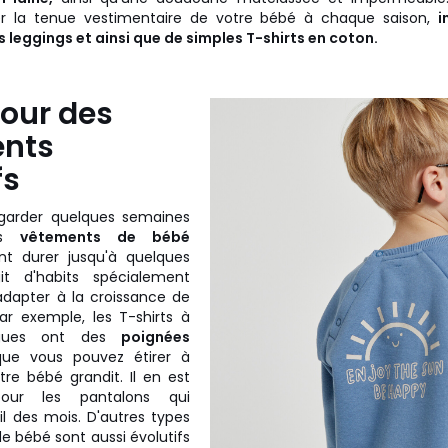
er la tenue vestimentaire de votre bébé à chaque saison,
i
leggings et ainsi que de simples T-shirts en coton.
pour des
nts
fs
 garder quelques semaines
les
vêtements de bébé
t durer jusqu'à quelques
it d'habits spécialement
adapter à la croissance de
ar exemple, les T-shirts à
gues ont des
poignées
ue vous pouvez étirer à
re bébé grandit. Il en est
r les pantalons qui
fil des mois. D'autres types
 bébé sont aussi évolutifs