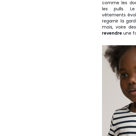
comme les dou
les pulls. 
vêtements évolu
regarnir la gar
mois, voire de
revendre
une fo