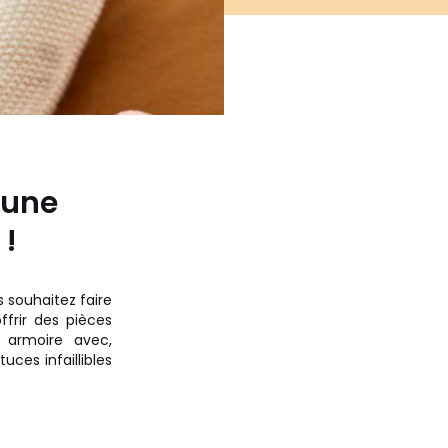
 une
 !
 souhaitez faire
ffrir des pièces
e armoire avec,
uces infaillibles