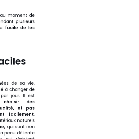
au moment de
endant plusieurs
era
facile de les
aciles
nées de sa vie,
né à changer de
par jour. Il est
choisir des
alité, et pas
ent facilement
.
atériaux naturels
ne,
qui sont non
la peau délicate