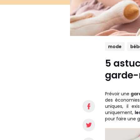
mode
béb
5 astuc
garde-r
Prévoir une
gar
des économies. 
uniques, il ex
uniquement,
le
pour faire une 