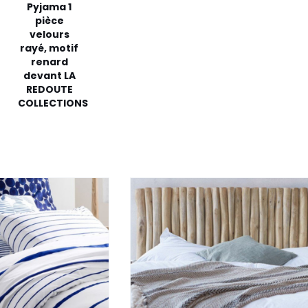
Pyjama 1
pièce
velours
rayé, motif
renard
devant LA
REDOUTE
COLLECTIONS