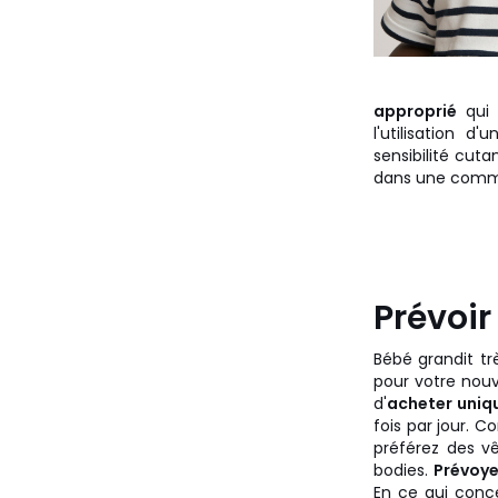
approprié
qui
l'utilisation 
sensibilité cut
dans une commo
Prévoi
Bébé grandit t
pour votre nouv
d'
acheter uniq
fois par jour. 
préférez des v
bodies.
Prévoye
En ce qui conce