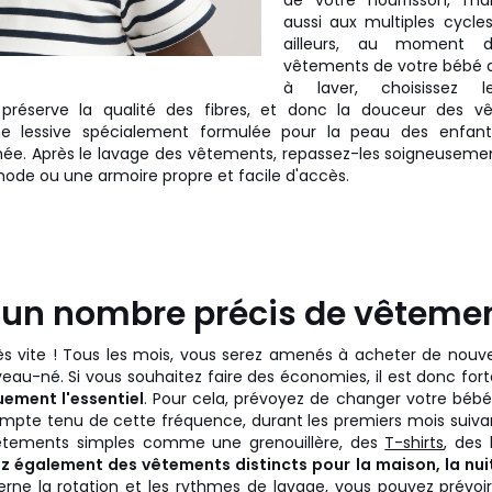
de votre nourrisson, mai
aussi aux multiples cycle
ailleurs, au moment 
vêtements de votre bébé 
à laver, choisissez l
 préserve la qualité des fibres, et donc la douceur des vê
d'une lessive spécialement formulée pour la peau des enfa
anée. Après le lavage des vêtements, repassez-les soigneuseme
de ou une armoire propre et facile d'accès.
r un nombre précis de vêteme
rès vite ! Tous les mois, vous serez amenés à acheter de nou
eau-né. Si vous souhaitez faire des économies, il est donc for
uement l'essentiel
. Pour cela, prévoyez de changer votre béb
Compte tenu de cette fréquence, durant les premiers mois suiva
êtements simples comme une grenouillère, des
T-shirts
, des 
z également des vêtements distincts pour la maison, la nuit,
rne la rotation et les rythmes de lavage, vous pouvez prévoi