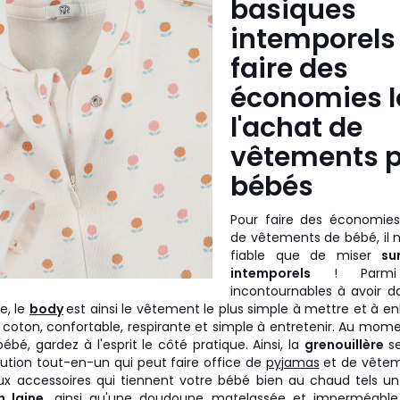
basiques
intemporels
faire des
économies l
l'achat de
vêtements 
bébés
Pour faire des économies 
de vêtements de bébé, il n'
fiable que de miser
su
intemporels
! Parmi 
incontournables à avoir d
e, le
body
est ainsi le vêtement le plus simple à mettre et à en
coton, confortable, respirante et simple à entretenir. Au momen
bé, gardez à l'esprit le côté pratique. Ainsi, la
grenouillère
s
tion tout-en-un qui peut faire office de
pyjamas
et de vêteme
ux accessoires qui tiennent votre bébé bien au chaud tels un
 laine,
ainsi qu'une doudoune matelassée et imperméable.