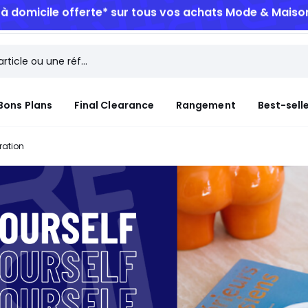
Bons Plans
Final Clearance
Rangement
Best-sell
ration