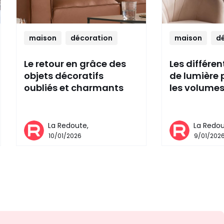
maison
décoration
maison
d
Le retour en grâce des
Les différe
objets décoratifs
de lumière 
oubliés et charmants
les volume
La Redoute,
La Redou
10/01/2026
9/01/202