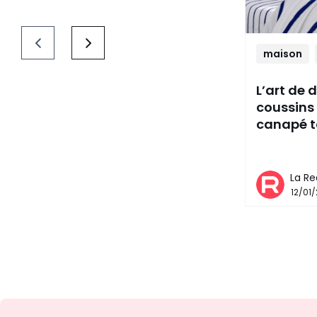
maison
L’art de 
coussins
canapé t
La Re
12/01