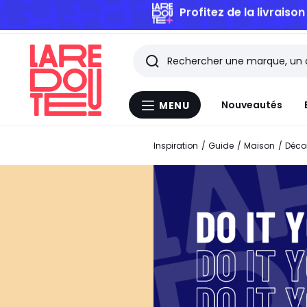
Rechercher
Les
Nouveautés
MENU
Menu
derniers
La
Redoute
Inspiration
Guide
Maison
Déco
articles
consultés