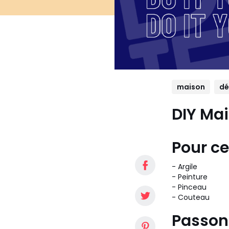
maison
dé
DIY Mai
Pour cel
- Argile
- Peinture
- Pinceau
- Couteau
Passons