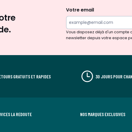
d'inspirations
et
Votre email
otre
de
surprises?
de.
Vous disposez déjà d'un compte cl
newsletter depuis votre espace p
ETOURS GRATUITS ET RAPIDES
30 JOURS POUR CHAN
RVICES LA REDOUTE
NOS MARQUES EXCLUSIVES