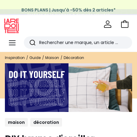
BONS PLANS | Jusqu'à -50% dès 2 articles*
Profitez de la livraison à domicile offerte*
sur tous vos achats Mode & Maison
Aller
au
La
panie
Redoute
Menu
Rechercher
Les
Inspiration
Guide
Maison
Décoration
derniers
articles
consultés
maison
décoration