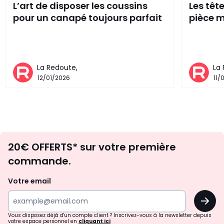
L’art de disposer les coussins
Les têt
pour un canapé toujours parfait
pièce m
La Redoute,
La
12/01/2026
11/
Envie
20€ OFFERTS* sur votre première
d'inspirations
commande.
et
de
Votre email
surprises?
OK
!
Vous disposez déjà d'un compte client ? Inscrivez-vous à la newsletter depuis
votre espace personnel en
cliquant ici