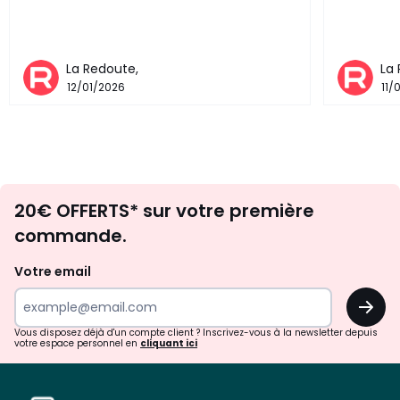
La Redoute,
La
12/01/2026
11/
Envie
20€ OFFERTS* sur votre première
d'inspirations
commande.
et
de
Votre email
surprises?
OK
!
Vous disposez déjà d'un compte client ? Inscrivez-vous à la newsletter depuis
votre espace personnel en
cliquant ici