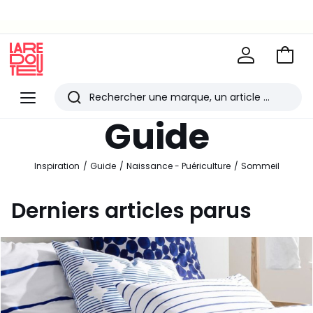
BONS PLANS | Jusqu'à -50% dès 2 articles*
Aller
au
La
panie
Redoute
Menu
Rechercher
Les
Guide
derniers
articles
Inspiration
Guide
Naissance - Puériculture
Sommeil
consultés
Derniers articles parus