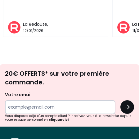
La Redoute,
La
12/01/2026
11/
Envie
20€ OFFERTS* sur votre première
d'inspirations
commande.
et
de
Votre email
surprises?
OK
!
Vous disposez déjà d'un compte client ? Inscrivez-vous à la newsletter depuis
votre espace personnel en
cliquant ici