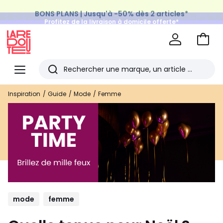
BONS PLANS | Jusqu'à -50% dès 2 articles*
Profitez de la livraison à domicile offerte*
sur tous vos achats Mode & Maison
Aller
au
La
panie
Redoute
Menu
Rechercher
Les
Inspiration
Guide
Mode
Femme
derniers
articles
consultés
mode
femme