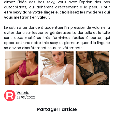
aimez l'idée des bas sexy, vous avez l'option des bas
autocollants, qui adhèrent directement à la peau.
Pour
être sexy dans votre lingerie, choisissez les matières qui
vous mettront en valeur
.
Le satin a tendance à accentuer l'impression de volume, à
éviter donc sur les zones généreuses. La dentelle et le tulle
sont deux matières très féminines faciles à porter, qui
apportent une notre très sexy et glamour quand la lingerie
se devine discrètement sous les vêtements.
Valerie,
28/01/2022
Partager l'article