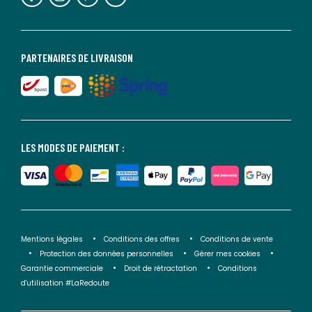
PARTENAIRES DE LIVRAISON
LES MODES DE PAIEMENT :
Mentions légales
Conditions des offres
Conditions de vente
Protection des données personnelles
Gérer mes cookies
Garantie commerciale
Droit de rétractation
Conditions
d'utilisation #LaRedoute