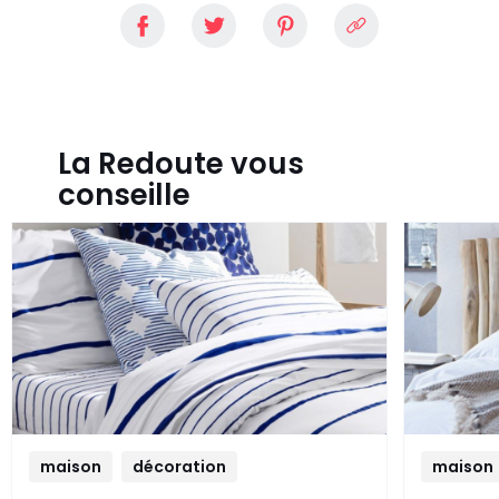
La Redoute vous
conseille
maison
décoration
maison