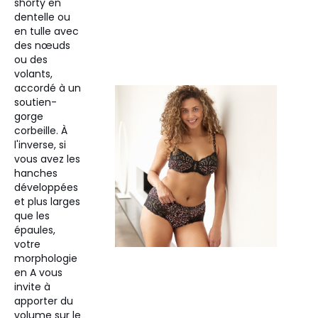
shorty en
dentelle ou
en tulle avec
des nœuds
ou des
volants,
accordé à un
soutien-
gorge
corbeille. À
l'inverse, si
vous avez les
hanches
développées
et plus larges
que les
épaules,
votre
morphologie
en A vous
invite à
apporter du
volume sur le