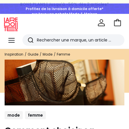
Profitez de la livraison à domicile offerte*
sur tous vos achats Mode & Maison
Aller
au
La
panie
Redoute
Menu
Rechercher
Les
Inspiration
Guide
Mode
Femme
derniers
articles
consultés
mode
femme