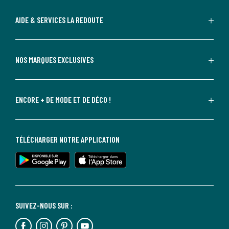
AIDE & SERVICES LA REDOUTE
NOS MARQUES EXCLUSIVES
ENCORE + DE MODE ET DE DÉCO !
TÉLÉCHARGER NOTRE APPLICATION
SUIVEZ-NOUS SUR :