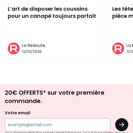
L’art de disposer les coussins
Les têt
pour un canapé toujours parfait
pièce m
La Redoute,
La
12/01/2026
11/
Envie
20€ OFFERTS* sur votre première
d'inspirations
commande.
et
de
Votre email
surprises?
OK
!