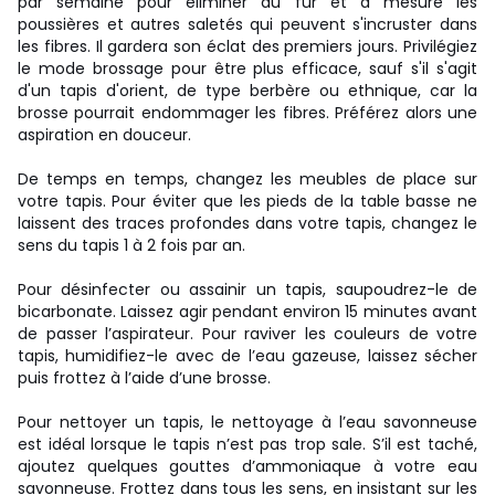
par semaine pour éliminer au fur et à mesure les
poussières et autres saletés qui peuvent s'incruster dans
les fibres. Il gardera son éclat des premiers jours. Privilégiez
le mode brossage pour être plus efficace, sauf s'il s'agit
d'un tapis d'orient, de type berbère ou ethnique, car la
brosse pourrait endommager les fibres. Préférez alors une
aspiration en douceur.
De temps en temps, changez les meubles de place sur
votre tapis. Pour éviter que les pieds de la table basse ne
laissent des traces profondes dans votre tapis, changez le
sens du tapis 1 à 2 fois par an.
Pour désinfecter ou assainir un tapis, saupoudrez-le de
bicarbonate. Laissez agir pendant environ 15 minutes avant
de passer l’aspirateur. Pour raviver les couleurs de votre
tapis, humidifiez-le avec de l’eau gazeuse, laissez sécher
puis frottez à l’aide d’une brosse.
Pour nettoyer un tapis, le nettoyage à l’eau savonneuse
est idéal lorsque le tapis n’est pas trop sale. S’il est taché,
ajoutez quelques gouttes d’ammoniaque à votre eau
savonneuse. Frottez dans tous les sens, en insistant sur les