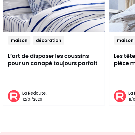
maison
décoration
maison
L’art de disposer les coussins
Les têt
pour un canapé toujours parfait
pièce m
La Redoute,
La
12/01/2026
11/