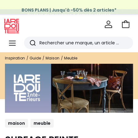
BONS PLANS | Jusqu'à -50% dès 2 articles*
Profitez de la livraison à domicile offerte*
sur tous vos achats Mode & Maison
Aller
au
La
panie
Redoute
Menu
Rechercher
Les
Inspiration
Guide
Maison
Meuble
derniers
articles
consultés
maison
meuble