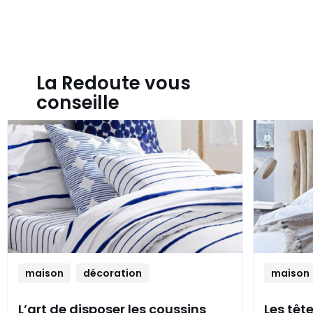
La Redoute vous
conseille
maison
décoration
maison
L’art de disposer les coussins
Les têt