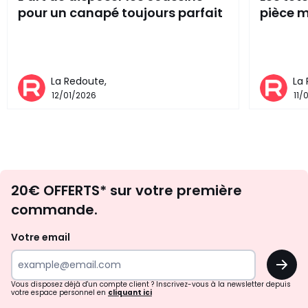
pour un canapé toujours parfait
pièce m
La Redoute,
La
12/01/2026
11/
Envie
20€ OFFERTS* sur votre première
d'inspirations
commande.
et
de
Votre email
surprises?
OK
!
Vous disposez déjà d'un compte client ? Inscrivez-vous à la newsletter depuis
votre espace personnel en
cliquant ici