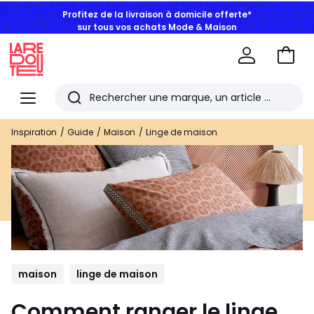
Profitez de la livraison à domicile offerte*
sur tous vos achats Mode & Maison
Aller
au
La
panie
Redoute
Menu
Rechercher
Les
Inspiration
Guide
Maison
Linge de maison
derniers
articles
consultés
maison
linge de maison
Comment ranger le linge