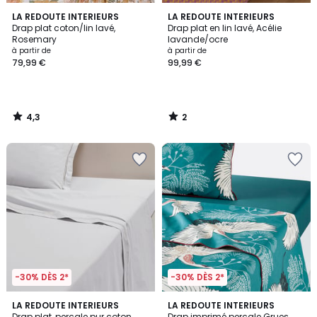
4,3
2
LA REDOUTE INTERIEURS
LA REDOUTE INTERIEURS
/ 5
/
Drap plat coton/lin lavé,
Drap plat en lin lavé, Acélie
5
Rosemary
lavande/ocre
à partir de
à partir de
79,99 €
99,99 €
4,3
2
/
/
5
5
-30% DÈS 2*
-30% DÈS 2*
4,4
4,2
LA REDOUTE INTERIEURS
LA REDOUTE INTERIEURS
/ 5
/ 5
Drap plat, percale pur coton,
Drap imprimé percale Grues