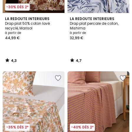
-30% DÈS 2*
4,3
4,7
LA REDOUTE INTERIEURS
LA REDOUTE INTERIEURS
/ 5
/ 5
Drap plat 50% coton lavé
Drap plat percale de coton,
recyclé, Marisol
Mishima
à partir de
à partir de
44,99 €
32,99 €
4,3
4,7
/
/
5
5
-35% DÈS 2*
-40% DÈS 2*