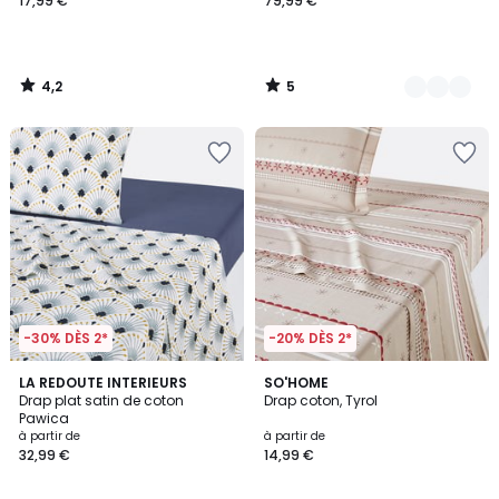
17,99 €
79,99 €
4,2
5
/
/
5
5
-30% DÈS 2*
-20% DÈS 2*
4,4
4,2
LA REDOUTE INTERIEURS
SO'HOME
/ 5
/ 5
Drap plat satin de coton
Drap coton, Tyrol
Pawica
à partir de
à partir de
32,99 €
14,99 €