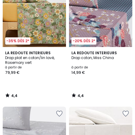
-35% DÈS 2*
-20% DÈS 2*
4,4
4,4
LA REDOUTE INTERIEURS
LA REDOUTE INTERIEURS
/ 5
/ 5
Drap plat en coton/lin lavé,
Drap coton, Miss China
Rosemary vert
à partir de
à partir de
79,99 €
14,99 €
4,4
4,4
/
/
5
5