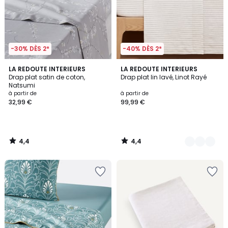
-30% DÈS 2*
-40% DÈS 2*
4,4
4,4
LA REDOUTE INTERIEURS
3
LA REDOUTE INTERIEURS
/ 5
/ 5
Drap plat satin de coton,
Drap plat lin lavé, Linot Rayé
Couleurs
Natsumi
à partir de
à partir de
32,99 €
99,99 €
4,4
4,4
/
/
5
5