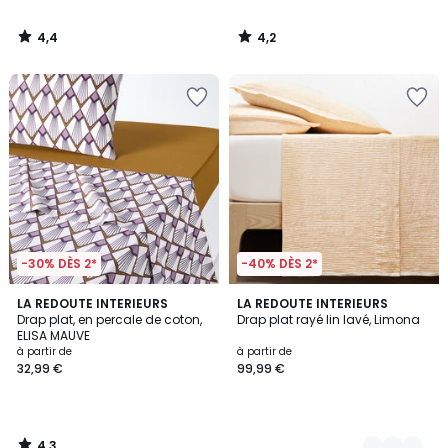
4,4
4,2
/
/
5
5
-30% DÈS 2*
-40% DÈS 2*
4,3
LA REDOUTE INTERIEURS
2
LA REDOUTE INTERIEURS
/ 5
Drap plat, en percale de coton,
Drap plat rayé lin lavé, Limona
Couleurs
ELISA MAUVE
à partir de
à partir de
32,99 €
99,99 €
4,3