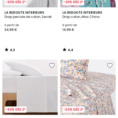
-30% DÈS 2*
-20% DÈS 2*
4,3
4,4
LA REDOUTE INTERIEURS
LA REDOUTE INTERIEURS
/ 5
/ 5
Drap percale de coton, Secret
Drap coton, Miss China
à partir de
à partir de
34,99 €
14,99 €
4,3
4,4
/
/
5
5
-30% DÈS 2*
-30% DÈS 2*