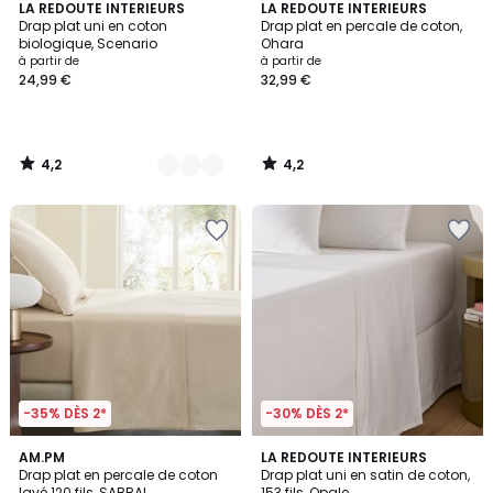
4,2
4,2
8
LA REDOUTE INTERIEURS
LA REDOUTE INTERIEURS
/ 5
/ 5
Drap plat uni en coton
Drap plat en percale de coton,
Couleurs
biologique, Scenario
Ohara
à partir de
à partir de
24,99 €
32,99 €
4,2
4,2
/
/
5
5
-35% DÈS 2*
-30% DÈS 2*
5
4,2
9
AM.PM
8
LA REDOUTE INTERIEURS
/
/ 5
Drap plat en percale de coton
Drap plat uni en satin de coton,
Couleurs
Couleurs
5
lavé 120 fils, SABBAL
153 fils, Opale