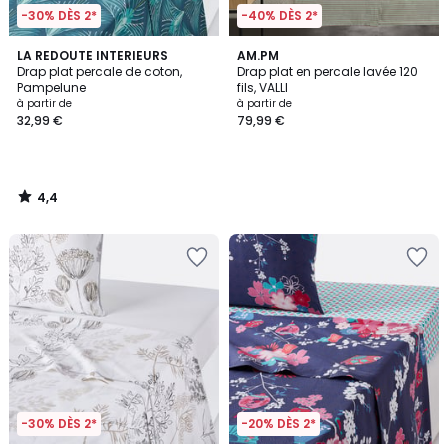
-30% DÈS 2*
-40% DÈS 2*
4,4
LA REDOUTE INTERIEURS
AM.PM
/ 5
Drap plat percale de coton,
Drap plat en percale lavée 120
Pampelune
fils, VALLI
à partir de
à partir de
32,99 €
79,99 €
4,4
/
5
-30% DÈS 2*
-20% DÈS 2*