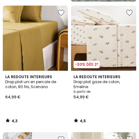
5
-30% DÈS 2*
4,3
4,5
LA REDOUTE INTERIEURS
LA REDOUTE INTERIEURS
/ 5
/ 5
Drap plat uni en percale de
Drap plat gaze de coton,
coton, 80 fils, Scenario
Emeline
à partir de
64,99 €
54,99 €
4,3
4,5
/
/
5
5