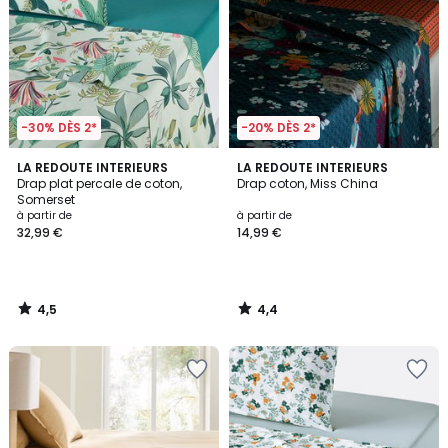
-30% DÈS 2*
-20% DÈS 2*
4,5
4,4
LA REDOUTE INTERIEURS
LA REDOUTE INTERIEURS
/ 5
/ 5
Drap plat percale de coton,
Drap coton, Miss China
Somerset
à partir de
à partir de
32,99 €
14,99 €
4,5
4,4
/
/
5
5