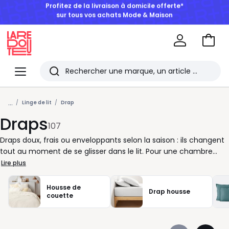
BONS PLANS | Jusqu'à -50% dès 2 articles*
Aller
au
La
panie
Redoute
Menu
Rechercher
Les
...
derniers
Linge de lit
Drap
Draps
articles
107
consultés
Draps doux, frais ou enveloppants selon la saison : ils changent
tout au moment de se glisser dans le lit. Pour une chambre
agréable au quotidien, le choix se joue sur la matière, la taille et
Lire plus
le tombé. Coton classique, percale au toucher net, satin plus
lisse, gaze de coton légère ou flanelle quand les nuits
Housse de
Drap housse
rafraîchissent : à vous de choisir selon vos habitudes. Un drap
couette
bien adapté évite les plis, tient mieux en place et rend le
couchage plus confortable. Pensez aux bonnes dimensions