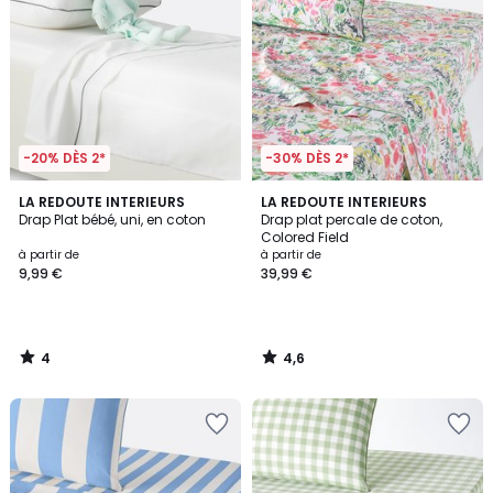
-20% DÈS 2*
-30% DÈS 2*
4
4,6
LA REDOUTE INTERIEURS
LA REDOUTE INTERIEURS
/
/ 5
Drap Plat bébé, uni, en coton
Drap plat percale de coton,
5
Colored Field
à partir de
à partir de
9,99 €
39,99 €
4
4,6
/
/
5
5