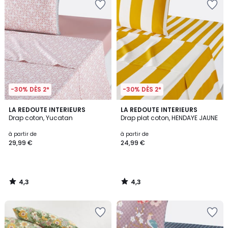
-30% DÈS 2*
-30% DÈS 2*
4,3
4,3
LA REDOUTE INTERIEURS
LA REDOUTE INTERIEURS
/ 5
/ 5
Drap coton, Yucatan
Drap plat coton, HENDAYE JAUNE
à partir de
à partir de
29,99 €
24,99 €
4,3
4,3
/
/
5
5