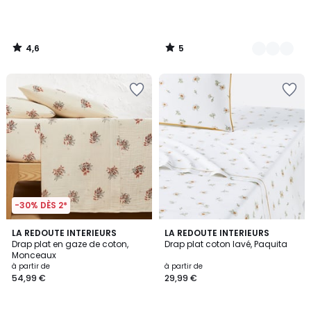
4,6
5
/
/
5
5
-30% DÈS 2*
5
4,9
LA REDOUTE INTERIEURS
LA REDOUTE INTERIEURS
/
/ 5
Drap plat en gaze de coton,
Drap plat coton lavé, Paquita
5
Monceaux
à partir de
à partir de
54,99 €
29,99 €