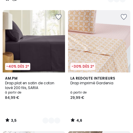
/
5
-40% DÈS 2*
-30% DÈS 2*
3,5
4,6
9
AM.PM
LA REDOUTE INTERIEURS
/ 5
/ 5
Drap plat en satin de coton
Drap imprimé Gardenia
Couleurs
lavé 200 fils, SARIA
à partir de
à partir de
84,99 €
29,99 €
3,5
4,6
/
/
5
5