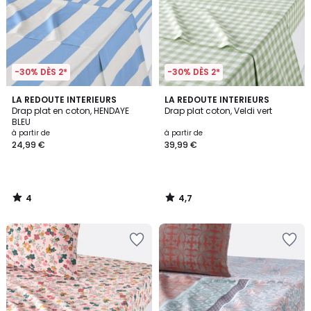
-30% DÈS 2*
-30% DÈS 2*
4
4,7
LA REDOUTE INTERIEURS
LA REDOUTE INTERIEURS
/
/ 5
Drap plat en coton, HENDAYE
Drap plat coton, Veldi vert
5
BLEU
à partir de
à partir de
24,99 €
39,99 €
4
4,7
/
/
5
5