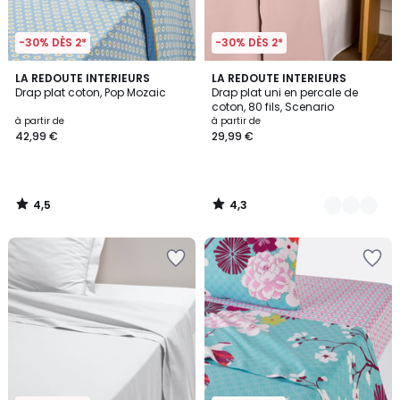
-30% DÈS 2*
-30% DÈS 2*
4,5
4,3
LA REDOUTE INTERIEURS
21
LA REDOUTE INTERIEURS
/ 5
/ 5
Drap plat coton, Pop Mozaic
Drap plat uni en percale de
Couleurs
coton, 80 fils, Scenario
à partir de
à partir de
42,99 €
29,99 €
4,5
4,3
/
/
5
5