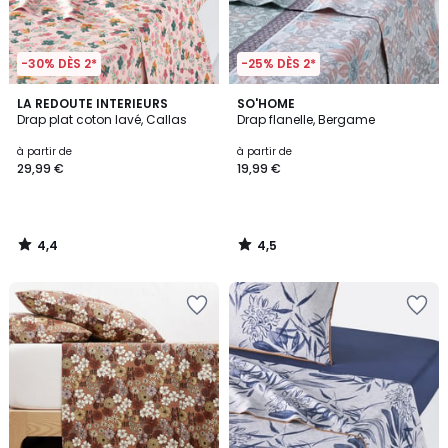
-30% DÈS 2*
-25% DÈS 2*
4,4
4,5
LA REDOUTE INTERIEURS
SO'HOME
/ 5
/ 5
Drap plat coton lavé, Callas
Drap flanelle, Bergame
à partir de
à partir de
29,99 €
19,99 €
4,4
4,5
/
/
5
5