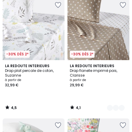
-30% DÈS 2*
-30% DÈS 2*
4,5
4,1
LA REDOUTE INTERIEURS
5
LA REDOUTE INTERIEURS
/ 5
/ 5
Drap plat percale de coton,
Drap flanelle imprimé pois,
Couleurs
Suzanne
Clarisse
à partir de
à partir de
32,99 €
29,99 €
4,5
4,1
/
/
5
5