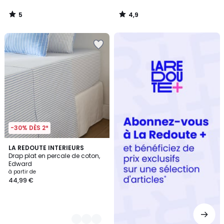
5
4,9
/
/
5
5
Redoute
+
-30% DÈS 2*
2
LA REDOUTE INTERIEURS
Drap plat en percale de coton,
Couleurs
Edward
à partir de
44,99 €