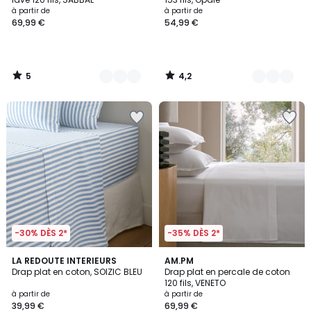
à partir de
à partir de
69,99 €
54,99 €
5
4,2
/
/
5
5
-30% DÈS 2*
-35% DÈS 2*
4,6
5
LA REDOUTE INTERIEURS
6
AM.PM
/ 5
/
Drap plat en coton, SOIZIC BLEU
Drap plat en percale de coton
Couleurs
5
120 fils, VENETO
à partir de
à partir de
39,99 €
69,99 €