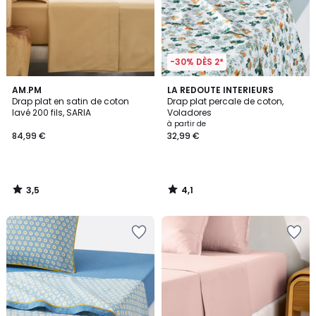
-30% DÈS 2*
3,5
4,1
AM.PM
LA REDOUTE INTERIEURS
/ 5
/ 5
Drap plat en satin de coton
Drap plat percale de coton,
lavé 200 fils, SARIA
Voladores
à partir de
84,99 €
32,99 €
3,5
4,1
/
/
5
5