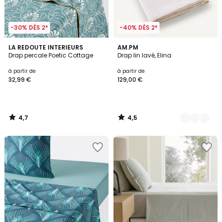
-30% DÈS 2*
-40% DÈS 2*
4,7
4,5
LA REDOUTE INTERIEURS
23
AM.PM
/ 5
/ 5
Drap percale Poetic Cottage
Drap lin lavé, Elina
Couleurs
à partir de
à partir de
32,99 €
129,00 €
4,7
4,5
/
/
5
5