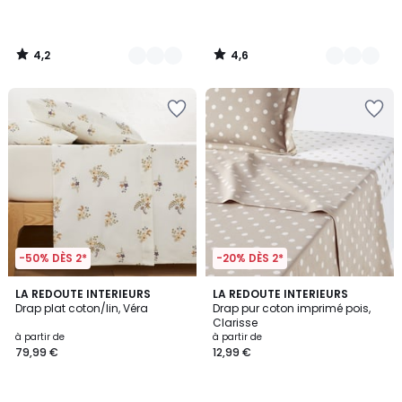
partir
de
19,99
4,2
4,6
€.
/
/
5
5
-50% DÈS 2*
-20% DÈS 2*
3
4,1
LA REDOUTE INTERIEURS
5
LA REDOUTE INTERIEURS
/
/ 5
Drap plat coton/lin, Véra
Drap pur coton imprimé pois,
Couleurs
5
Clarisse
à partir de
à partir de
79,99 €
12,99 €