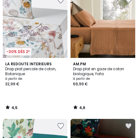
-30% DÈS 2*
4,5
4,6
LA REDOUTE INTERIEURS
AM.PM
/ 5
/ 5
Drap plat percale de coton,
Drap plat en gaze de coton
Botanique
biologique, Yafa
à partir de
à partir de
32,99 €
69,99 €
4,5
4,6
/
/
5
5