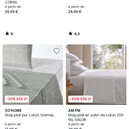
5
CORAIL
à partir de
à partir de
39,99 €
29,99 €
5
4,3
/
/
5
5
-20% DÈS 2*
-40% DÈS 2*
4,2
5
SO'HOME
10
AM.PM
/ 5
/
Drap plat pur coton, Vidmey
Drap plat en satin de coton 200
Couleurs
5
fils, GALOR
à partir de
à partir de