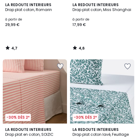
4,7
4,6
LA REDOUTE INTERIEURS
LA REDOUTE INTERIEURS
/ 5
/ 5
Drap plat coton, Romarin
Drap plat coton, Miss Shanghai
à partir de
à partir de
29,99 €
17,99 €
4,7
4,6
/
/
5
5
-30% DÈS 2*
-30% DÈS 2*
5
4,3
LA REDOUTE INTERIEURS
LA REDOUTE INTERIEURS
/
/ 5
Drap plat en coton, SOIZIC
Drap plat coton lavé, Feuillage