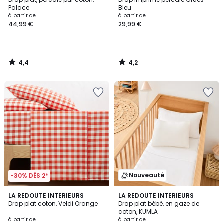
Palace
Bleu
à partir de
à partir de
44,99 €
29,99 €
4,4
4,2
/
/
5
5
Nouveauté
-30% DÈS 2*
5
LA REDOUTE INTERIEURS
4
LA REDOUTE INTERIEURS
/
Drap plat coton, Veldi Orange
Drap plat bébé, en gaze de
Couleurs
5
coton, KUMLA
à partir de
à partir de