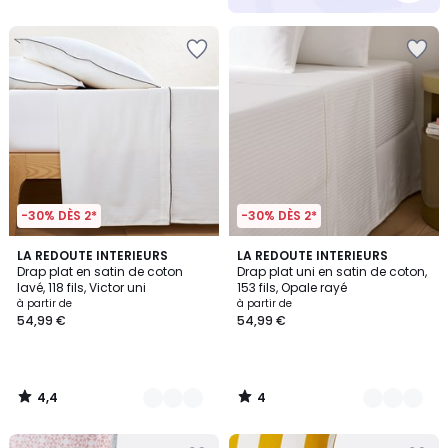
-30% DÈS 2*
-30% DÈS 2*
4,4
4
10
LA REDOUTE INTERIEURS
2
LA REDOUTE INTERIEURS
/ 5
/
Drap plat en satin de coton
Drap plat uni en satin de coton,
Couleurs
Couleurs
5
lavé, 118 fils, Victor uni
153 fils, Opale rayé
à partir de
à partir de
54,99 €
54,99 €
4,4
4
/
/
5
5