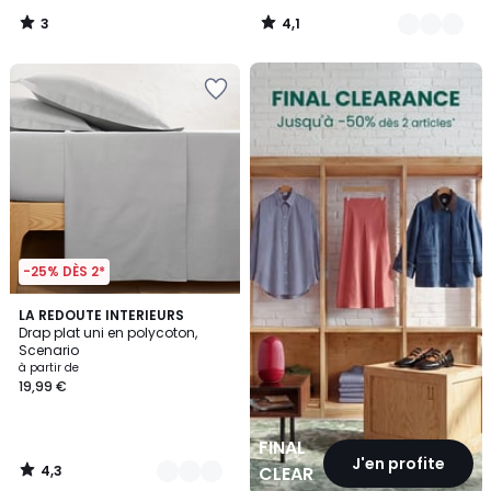
3
4,1
/
/
5
5
FINAL
CLEARANCE
-25% DÈS 2*
4,3
16
LA REDOUTE INTERIEURS
/ 5
Drap plat uni en polycoton,
Couleurs
Scenario
à partir de
19,99 €
FINAL
J'en profite
4,3
CLEARANCE
/