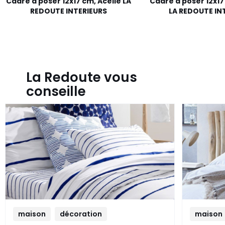
Cadre à poser 12x17 cm, Acelie LA
Cadre à poser 12x17
REDOUTE INTERIEURS
LA REDOUTE IN
La Redoute vous
conseille
maison
décoration
maison