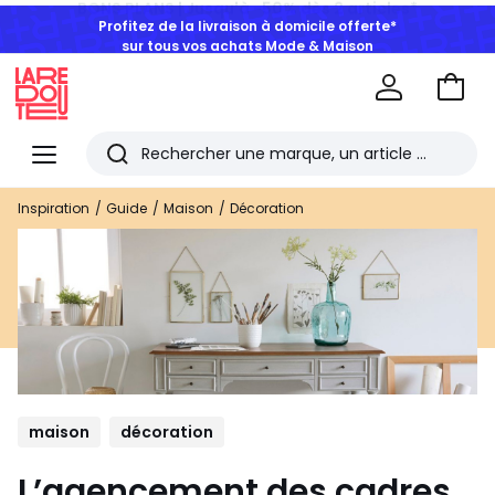
Profitez de la livraison à domicile offerte*
sur tous vos achats Mode & Maison
Aller
au
La
panie
Redoute
Menu
Rechercher
Les
Inspiration
Guide
Maison
Décoration
derniers
articles
consultés
maison
décoration
L’agencement des cadres