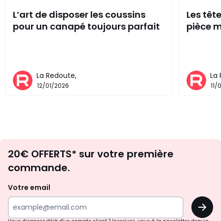
L’art de disposer les coussins
Les têt
pour un canapé toujours parfait
pièce m
La Redoute,
La
12/01/2026
11/
Envie
20€ OFFERTS* sur votre première
d'inspirations
commande.
et
de
Votre email
surprises?
OK
!