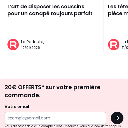
L’art de disposer les coussins
Les têt
pour un canapé toujours parfait
pièce m
La Redoute,
La
12/01/2026
11/
Envie
20€ OFFERTS* sur votre première
d'inspirations
commande.
et
de
Votre email
surprises?
OK
!
Vous disposez déjà d'un compte client ? Inscrivez-vous à la newsletter depuis