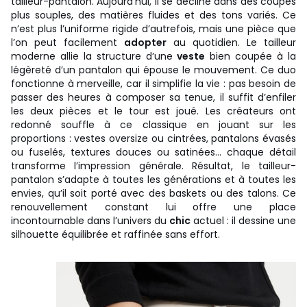
tailleur-pantalon. Aujourd’hui, il se décline dans des coupes
plus souples, des matières fluides et des tons variés. Ce
n’est plus l’uniforme rigide d’autrefois, mais une pièce que
l’on peut facilement
adopter
au quotidien. Le tailleur
moderne allie la structure d’une
veste
bien coupée à la
légèreté d’un pantalon qui épouse le mouvement. Ce duo
fonctionne à merveille, car il simplifie la vie : pas besoin de
passer des heures à composer sa tenue, il suffit d’enfiler
les deux pièces et le tour est joué. Les créateurs ont
redonné souffle à ce classique en jouant sur les
proportions : vestes oversize ou cintrées, pantalons évasés
ou fuselés, textures douces ou satinées… chaque détail
transforme l’impression générale. Résultat, le tailleur-
pantalon s’adapte à toutes les générations et à toutes les
envies, qu’il soit porté avec des baskets ou des talons. Ce
renouvellement constant lui offre une place
incontournable dans l’univers du
chic
actuel : il dessine une
silhouette équilibrée et raffinée sans effort.