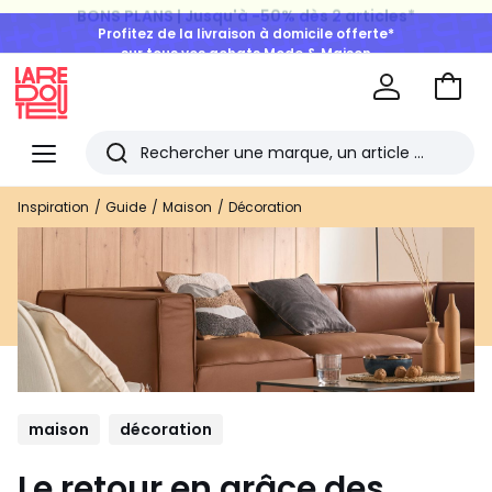
Profitez de la livraison à domicile offerte*
sur tous vos achats Mode & Maison
Aller
au
La
panie
Redoute
Menu
Rechercher
Les
Inspiration
Guide
Maison
Décoration
derniers
articles
consultés
maison
décoration
Le retour en grâce des