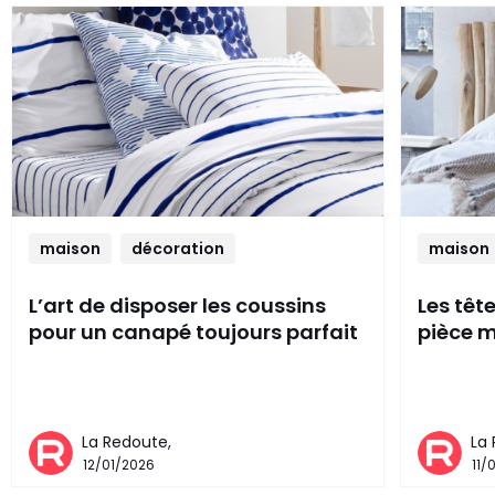
maison
décoration
maison
L’art de disposer les coussins
Les têt
pour un canapé toujours parfait
pièce m
La Redoute,
La
12/01/2026
11/