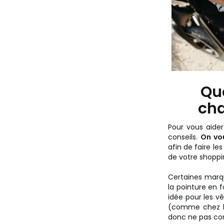
Qu
cha
Pour vous aider
conseils.
On vo
afin de faire le
de votre shoppin
Certaines marqu
la pointure en f
idée pour les v
(comme chez l'a
donc ne pas con