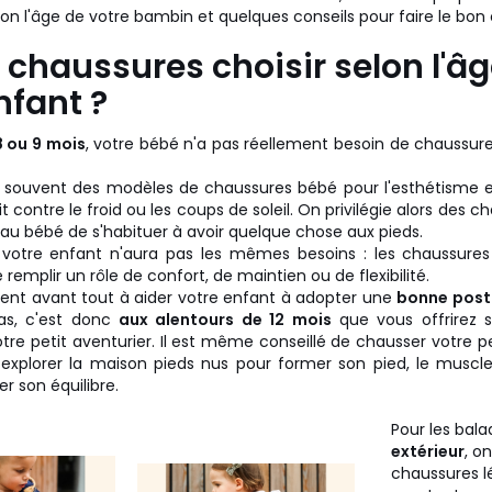
lon l'âge de votre bambin et quelques conseils pour faire le bon 
 chaussures choisir selon l'â
nfant ?
8 ou 9 mois
, votre bébé n'a pas réellement besoin de chaussures
s souvent des modèles de chaussures bébé pour l'esthétisme e
it contre le froid ou les coups de soleil. On privilégie alors des 
au bébé de s'habituer à avoir quelque chose aux pieds.
 votre enfant n'aura pas les mêmes besoins : les chaussures
remplir un rôle de confort, de maintien ou de flexibilité.
rvent avant tout à aider votre enfant à adopter une
bonne post
as, c'est donc
aux alentours de 12 mois
que vous offrirez s
re petit aventurier. Il est même conseillé de chausser votre pet
r explorer la maison pieds nus pour former son pied, le muscle
er son équilibre.
Pour les bal
extérieur
, on
chaussures 