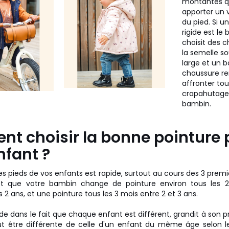
montantes q
apporter un 
du pied. Si u
rigide est le
choisit des 
la semelle so
large et un 
chaussure re
affronter tou
crapahutage
bambin.
t choisir la bonne pointure 
nfant ?
es pieds de vos enfants est rapide, surtout au cours des 3 prem
t que votre bambin change de pointure environ tous les 2
 2 ans, et une pointure tous les 3 mois entre 2 et 3 ans.
side dans le fait que chaque enfant est différent, grandit à son 
t être différente de celle d'un enfant du même âge selon leu