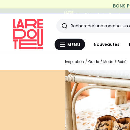
Profitez de la livraiso
Rechercher
Les
Nouveautés
MENU
Menu
derniers
La
Redoute
Inspiration
Guide
Mode
Bébé
articles
consultés