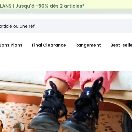
n à domicile offerte*
sur tous vos achats Mode & Maiso
Bons Plans
Final Clearance
Rangement
Best-sell