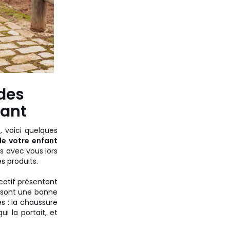
des
fant
, voici quelques
de votre enfant
as avec vous lors
s produits.
catif présentant
on sont une bonne
s : la chaussure
 la portait, et