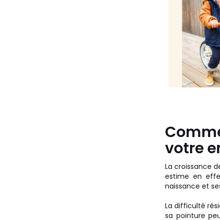
Commen
votre e
La croissance d
estime en effe
naissance et ses
La difficulté ré
sa pointure peu