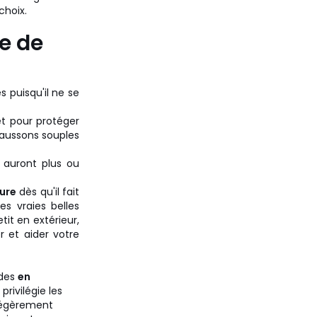
choix.
ge de
 puisqu'il ne se
t pour protéger
chaussons souples
 auront plus ou
ure
dès qu'il fait
es vraies belles
it en extérieur,
r et aider votre
ades
en
 privilégie les
légèrement