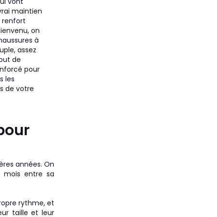
ui vont
vrai maintien
n renfort
 bienvenu, on
chaussures à
uple, assez
bout de
nforcé pour
s les
s de votre
pour
ières années. On
 mois entre sa
propre rythme, et
r taille et leur