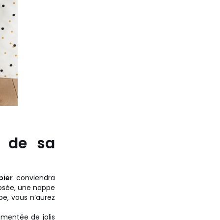
e de sa
pier
conviendra
rosée, une nappe
pe, vous n’aurez
mentée de jolis