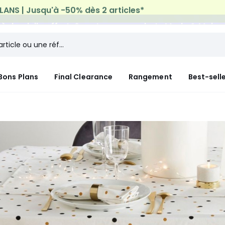
n à domicile offerte*
sur tous vos achats Mode & Maiso
Bons Plans
Final Clearance
Rangement
Best-sell