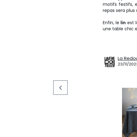
motifs festifs,
repas sera plus 
Enfin, le
lin
est l
une table chic e
La Redo
23/11/202