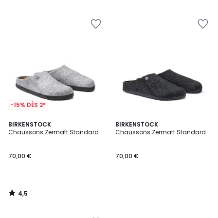
5
-15% DÈS 2*
4,5
BIRKENSTOCK
BIRKENSTOCK
/ 5
Chaussons Zermatt Standard
Chaussons Zermatt Standard
70,00 €
70,00 €
4,5
/
5