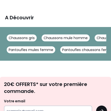
A Découvrir
Chaussons gris
Chaussons mule homme
Chausso
Pantoufles mules femme
Pantoufles chaussons fem
Envie
20€ OFFERTS* sur votre première
d'inspirations
commande.
et
de
Votre email
surprises?
OK