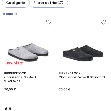
Catégorie
Filtrer et trier
5 articles
-15% DÈS 2*
5
BIRKENSTOCK
BIRKENSTOCK
/
Chaussons, ZERMATT
Chaussons Zermatt Standard
5
STANDARD
70,00
70,00 €
70,00 €
€.
5
/