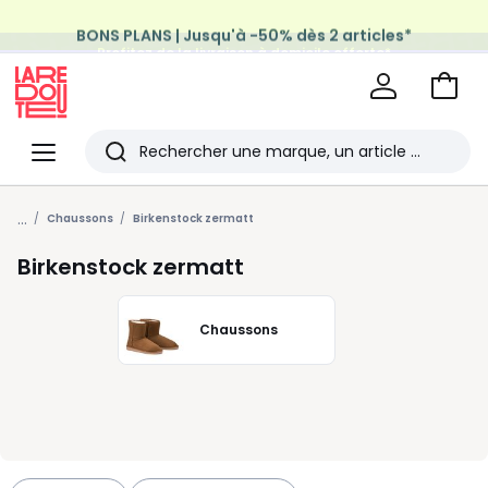
BONS PLANS | Jusqu'à -50% dès 2 articles*
Profitez de la livraison à domicile offerte*
sur tous vos achats Mode & Maison
Aller
au
La
panie
Redoute
Menu
Rechercher
Les
...
derniers
Chaussons
Birkenstock zermatt
articles
Birkenstock zermatt
consultés
Chaussons