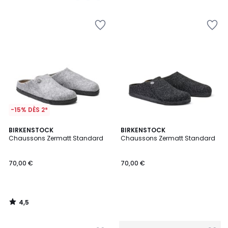
5
5
-15% DÈS 2*
4,5
BIRKENSTOCK
BIRKENSTOCK
/ 5
Chaussons Zermatt Standard
Chaussons Zermatt Standard
70,00 €
70,00 €
4,5
/
5