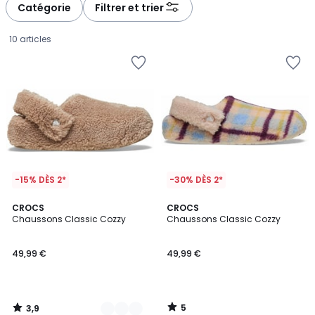
Catégorie
Filtrer et trier
10 articles
-15% DÈS 2*
-30% DÈS 2*
3,9
5
3
CROCS
CROCS
/ 5
/
Chaussons Classic Cozzy
Chaussons Classic Cozzy
Couleurs
5
49,99
49,99 €
49,99 €
€.
5
3,9
/
/