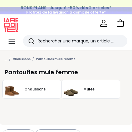
BONS PLANS | Jusqu'à -50% dès 2 articles*
Profitez de la livraison à domicile offerte*
sur tous vos achats Mode & Maison
Aller
au
La
panie
Redoute
Menu
Rechercher
Les
...
derniers
Chaussons
Pantoufles mule femme
articles
Pantoufles mule femme
consultés
Chaussons
Mules