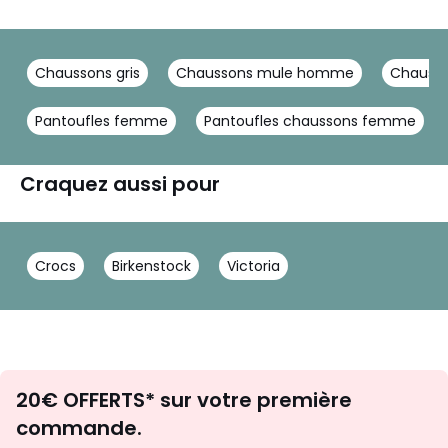
Chaussons gris
Chaussons mule homme
Chausso
Pantoufles femme
Pantoufles chaussons femme
Craquez aussi pour
Crocs
Birkenstock
Victoria
Envie
20€ OFFERTS* sur votre première
d'inspirations
commande.
et