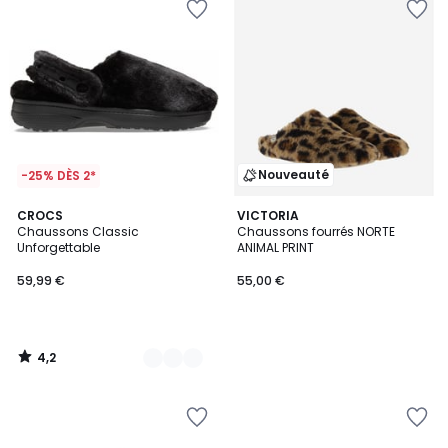
Nouveauté
-25% DÈS 2*
4,2
3
CROCS
VICTORIA
/ 5
Chaussons Classic
Chaussons fourrés NORTE
Couleurs
Unforgettable
ANIMAL PRINT
59,99 €
55,00 €
4,2
/
5