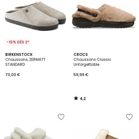
-15% DÈS 2*
4,2
BIRKENSTOCK
CROCS
/ 5
Chaussons, ZERMATT
Chaussons Classic
STANDARD
Unforgettable
70,00 €
59,99 €
4,2
/
5