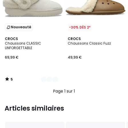
Nouveauté
-30% DÈS 2*
5
3
CROCS
CROCS
/
Chaussons CLASSIC
Chaussons Classic Fuzz
Couleurs
5
UNFORGETTABLE
69,99 €
49,99 €
5
/
5
Page 1 sur 1
Articles similaires