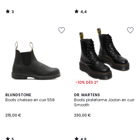
3
4,4
/
/
5
5
-10% DÈS 2*
5
4,8
BLUNDSTONE
DR. MARTENS
/
/ 5
Boots chelsea en cuir 558
Boots plateforme Jadon en cuir
5
Smooth
215,00 €
230,00 €
5
4,8