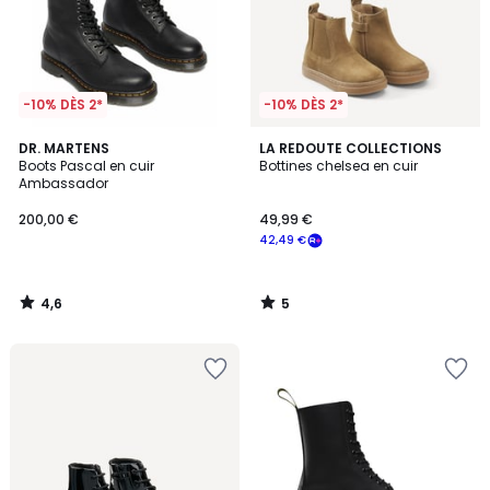
-10% DÈS 2*
-10% DÈS 2*
4,6
5
DR. MARTENS
LA REDOUTE COLLECTIONS
/ 5
/
Boots Pascal en cuir
Bottines chelsea en cuir
5
Ambassador
200,00 €
49,99 €
42,49 €
4,6
5
/
/
5
5