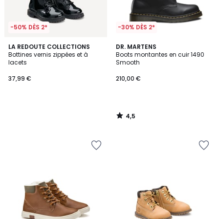
-50% DÈS 2*
-30% DÈS 2*
4,5
LA REDOUTE COLLECTIONS
DR. MARTENS
/ 5
Bottines vernis zippées et à
Boots montantes en cuir 1490
lacets
Smooth
37,99 €
210,00 €
4,5
/
5