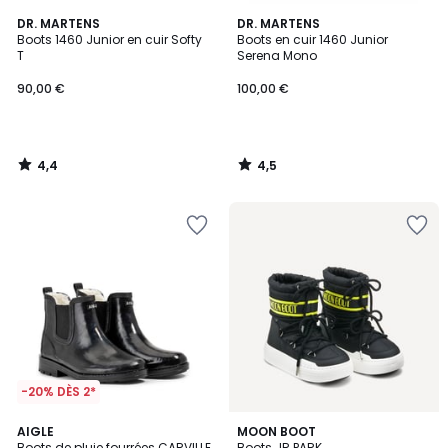
4,4
4,5
DR. MARTENS
DR. MARTENS
/ 5
/ 5
Boots 1460 Junior en cuir Softy
Boots en cuir 1460 Junior
T
Serena Mono
90,00 €
100,00 €
4,4
4,5
/
/
5
5
-20% DÈS 2*
AIGLE
MOON BOOT
Boots de pluie fourrées CARVILLE
Boots JR PARK