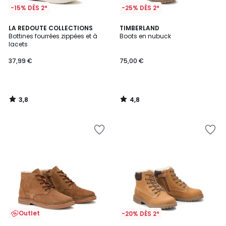
-15% DÈS 2*
-25% DÈS 2*
3,8
4,8
LA REDOUTE COLLECTIONS
TIMBERLAND
/ 5
/ 5
Bottines fourrées zippées et à
Boots en nubuck
lacets
37,99 €
75,00 €
3,8
4,8
/
/
5
5
Outlet
-20% DÈS 2*