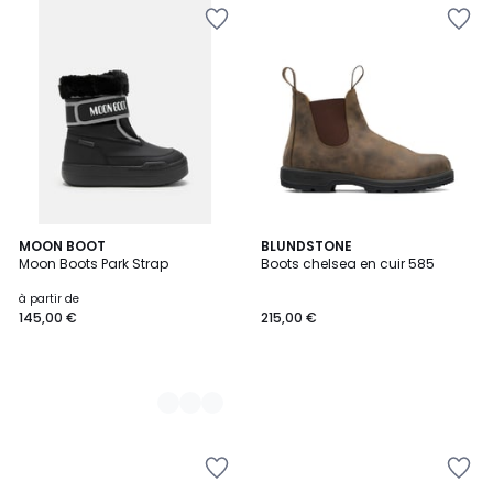
2
MOON BOOT
BLUNDSTONE
Moon Boots Park Strap
Boots chelsea en cuir 585
Couleurs
à partir de
145,00 €
215,00 €