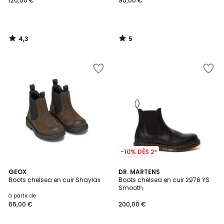
120,00 €
90,00 €
4,3
5
/
/
5
5
-10% DÈS 2*
3
4,4
GEOX
DR. MARTENS
/
/ 5
Boots chelsea en cuir Shaylax
Boots chelsea en cuir 2976 YS
5
Smooth
à partir de
65,00 €
200,00 €