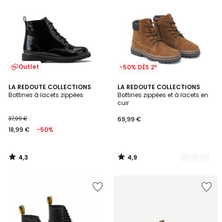
Outlet
-50% DÈS 2*
4,3
4,9
LA REDOUTE COLLECTIONS
2
LA REDOUTE COLLECTIONS
/ 5
/ 5
Bottines à lacets zippées
Bottines zippées et à lacets en
Couleurs
cuir
37,99 €
69,99 €
18,99 €
-50%
4,3
4,9
/
/
5
5