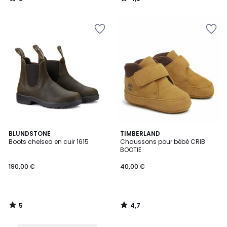
/
/
5
5
5
4,7
BLUNDSTONE
TIMBERLAND
/
/ 5
Boots chelsea en cuir 1615
Chaussons pour bébé CRIB
5
BOOTIE
190,00 €
40,00 €
5
4,7
/
/
5
5