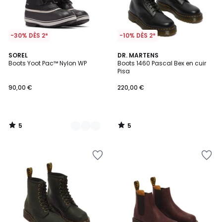
-30% DÈS 2*
-10% DÈS 2*
5
5
3
SOREL
DR. MARTENS
/
/
Boots Yoot Pac™ Nylon WP
Boots 1460 Pascal Bex en cuir
Couleurs
5
5
Pisa
90,00 €
220,00 €
5
5
/
/
5
5