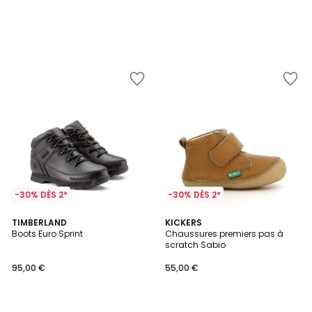
-30% DÈS 2*
-30% DÈS 2*
4,4
5
TIMBERLAND
2
KICKERS
/ 5
/
Boots Euro Sprint
Chaussures premiers pas à
Couleurs
5
scratch Sabio
95,00 €
55,00 €