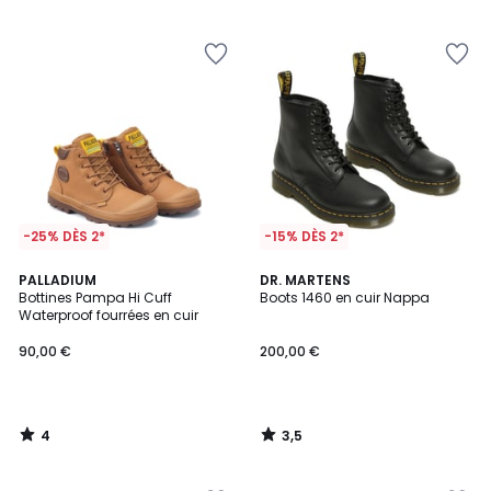
5
5
pour
payer
à
la
place
32,29
€.
-25% DÈS 2*
-15% DÈS 2*
4
3,5
PALLADIUM
DR. MARTENS
/
/ 5
Bottines Pampa Hi Cuff
Boots 1460 en cuir Nappa
5
Waterproof fourrées en cuir
90,00 €
200,00 €
4
3,5
/
/
5
5