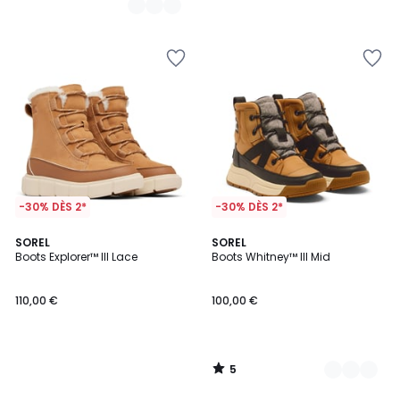
-30% DÈS 2*
-30% DÈS 2*
5
SOREL
2
SOREL
/
Boots Explorer™ III Lace
Boots Whitney™ III Mid
Couleurs
5
110,00 €
100,00 €
5
/
5