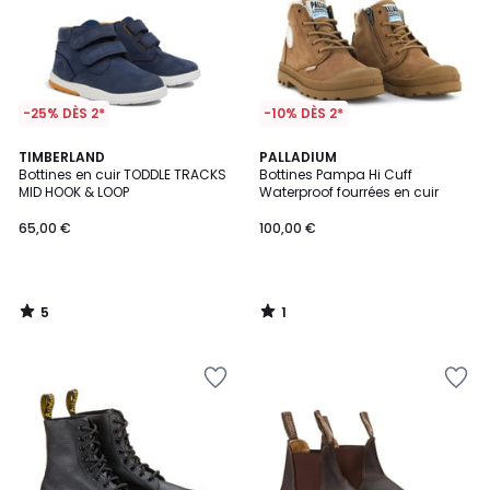
-25% DÈS 2*
-10% DÈS 2*
5
1
TIMBERLAND
PALLADIUM
/
/
Bottines en cuir TODDLE TRACKS
Bottines Pampa Hi Cuff
5
5
MID HOOK & LOOP
Waterproof fourrées en cuir
65,00 €
100,00 €
5
1
/
/
5
5