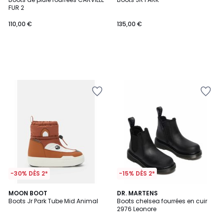
FUR 2
110,00 €
135,00 €
-30% DÈS 2*
-15% DÈS 2*
5
MOON BOOT
DR. MARTENS
/
Boots Jr Park Tube Mid Animal
Boots chelsea fourrées en cuir
5
2976 Leonore