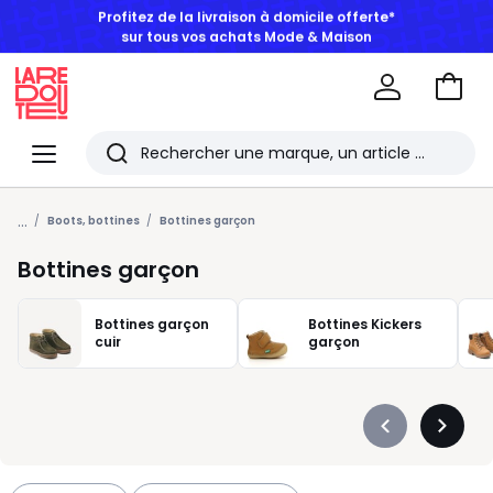
BONS PLANS | Jusqu'à -50% dès 2 articles*
Aller
au
La
panie
Redoute
Menu
Rechercher
Les
...
derniers
Boots, bottines
Bottines garçon
articles
Bottines garçon
consultés
Bottines garçon
Bottines Kickers
cuir
garçon
Précédent
Suivan
-
-
défiler
défiler