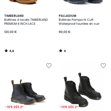
4,6
4
TIMBERLAND
PALLADIUM
/ 5
/
Bottines à lacets TIMBERLAND
Bottines Pampa Hi Cuff
5
PREMIUM 6 INCH LACE
Waterproof fourrées en cuir
120,00 €
90,00 €
4,6
4
/
/
5
5
-15% DÈS 2*
-10% DÈS 2*