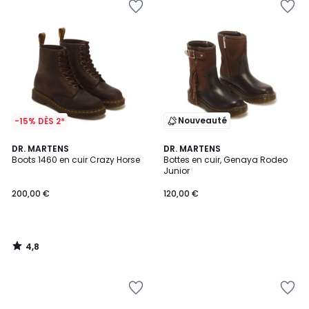
Nouveauté
-15% DÈS 2*
4,8
DR. MARTENS
DR. MARTENS
/ 5
Boots 1460 en cuir Crazy Horse
Bottes en cuir, Genaya Rodeo
Junior
200,00 €
120,00 €
4,8
/
5