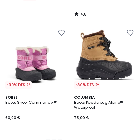
4,8
/
5
-30% DÈS 2*
-30% DÈS 2*
2
SOREL
COLUMBIA
Boots Snow Commander™
Boots Powderbug Alpine™
Couleurs
Waterproof
60,00 €
75,00 €