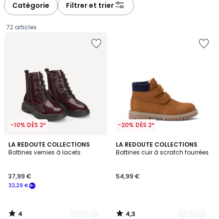
à
à
Catégorie
Filtrer et trier
gauche
droite
72 articles
-10% DÈS 2*
-20% DÈS 2*
4
4,3
3
LA REDOUTE COLLECTIONS
2
LA REDOUTE COLLECTIONS
/
/ 5
Bottines vernies à lacets
Bottines cuir à scratch fourrées
Couleurs
Couleurs
5
37,99
37,99 €
54,99 €
€
32,29 €
souscrivez
à
notre
4
4,3
programme
/
/