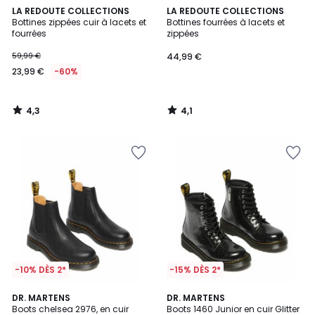
4,3
4,1
LA REDOUTE COLLECTIONS
LA REDOUTE COLLECTIONS
/ 5
/ 5
Bottines zippées cuir à lacets et
Bottines fourrées à lacets et
fourrées
zippées
59,99 €
44,99 €
23,99 €
-60%
4,3
4,1
/
/
5
5
-10% DÈS 2*
-15% DÈS 2*
5
5
DR. MARTENS
DR. MARTENS
/
/
Boots chelsea 2976, en cuir
Boots 1460 Junior en cuir Glitter