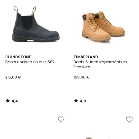
4,4
4,8
BLUNDSTONE
TIMBERLAND
/ 5
/ 5
Boots chelsea en cuir, 587
Boots 6-inch imperméables
Premium
215,00 €
165,00 €
4,4
4,8
/
/
5
5