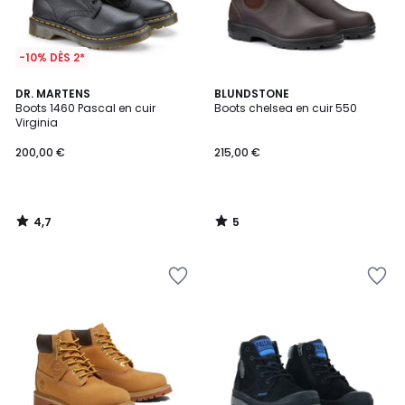
-10% DÈS 2*
4,7
5
DR. MARTENS
BLUNDSTONE
/ 5
/
Boots 1460 Pascal en cuir
Boots chelsea en cuir 550
5
Virginia
200,00 €
215,00 €
4,7
5
/
/
5
5