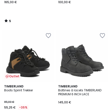
165,00 €
100,00 €
5
/
5
Outlet
4,8
TIMBERLAND
TIMBERLAND
/ 5
Boots Sprint Trekker
Bottines à lacets TIMBERLAND
PREMIUM 6 INCH LACE
85,00 €
145,00 €
55,25 €
-35%