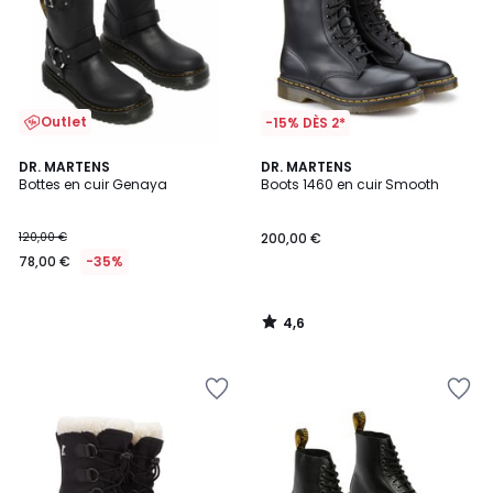
Outlet
-15% DÈS 2*
4,6
DR. MARTENS
DR. MARTENS
/ 5
Bottes en cuir Genaya
Boots 1460 en cuir Smooth
120,00 €
200,00 €
78,00 €
-35%
4,6
/
5