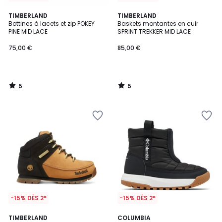
5
5
TIMBERLAND
TIMBERLAND
/
/
Bottines à lacets et zip POKEY
Baskets montantes en cuir
5
5
PINE MID LACE
SPRINT TREKKER MID LACE
75,00 €
85,00 €
5
5
/
/
5
5
-15% DÈS 2*
-15% DÈS 2*
5
TIMBERLAND
COLUMBIA