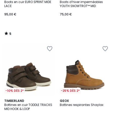
/
Boots en cuir EURO SPRINT MIDE
Boots d’hiver imperméables
5
LACE
YOUTH SNOWTROT™ MID
95,00 €
75,00 €
5
/
5
-10% DÈS 2*
-25% DÈS 2*
4,7
5
TIMBERLAND
GEOX
/ 5
/
Bottines en cuir TODDLE TRACKS
Bottines respirantes Shaylax
5
MID HOOK & LOOP