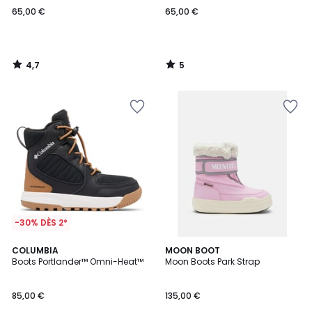
65,00 €
65,00 €
4,7
5
/
/
5
5
-30% DÈS 2*
COLUMBIA
MOON BOOT
Boots Portlander™ Omni-Heat™
Moon Boots Park Strap
85,00 €
135,00 €