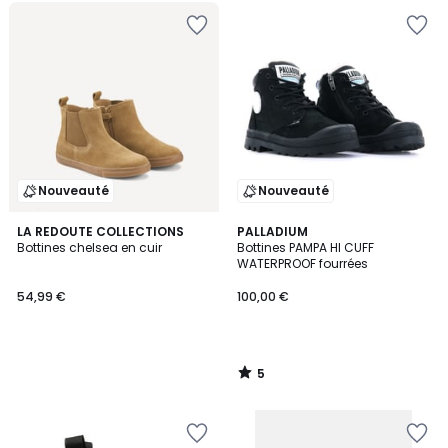
Nouveauté
Nouveauté
5
LA REDOUTE COLLECTIONS
PALLADIUM
/
Bottines chelsea en cuir
Bottines PAMPA HI CUFF
5
WATERPROOF fourrées
54,99 €
100,00 €
5
/
5