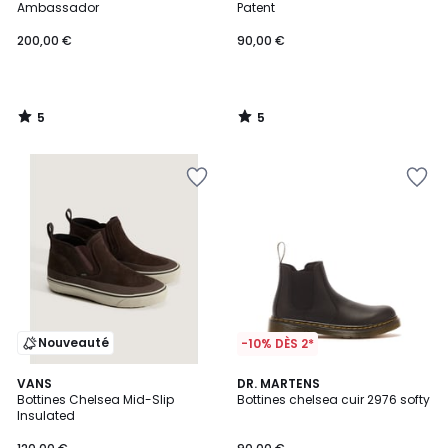
5
5
Ambassador
Patent
200,00 €
90,00 €
5
5
/
/
5
5
Nouveauté
-10% DÈS 2*
4,3
5
VANS
DR. MARTENS
/ 5
/
Bottines Chelsea Mid-Slip
Bottines chelsea cuir 2976 softy
5
Insulated