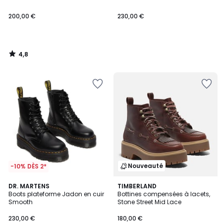
200,00 €
230,00 €
4,8
/
5
Nouveauté
-10% DÈS 2*
4,8
5
DR. MARTENS
TIMBERLAND
/ 5
/
Boots plateforme Jadon en cuir
Bottines compensées à lacets,
5
Smooth
Stone Street Mid Lace
230,00 €
180,00 €