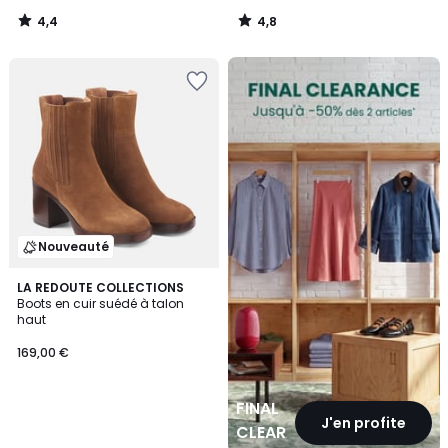
4,4
4,8
/
/
5
5
FINAL
CLEARANCE
Nouveauté
LA REDOUTE COLLECTIONS
Boots en cuir suédé à talon
haut
169,00 €
FINAL
J'en profite
CLEARANCE