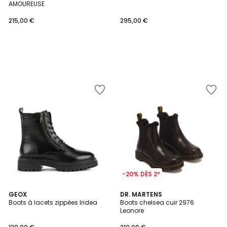
AMOUREUSE
215,00 €
295,00 €
-20% DÈS 2*
4,8
4,7
GEOX
DR. MARTENS
/ 5
/ 5
Boots à lacets zippées Iridea
Boots chelsea cuir 2976
Leonore