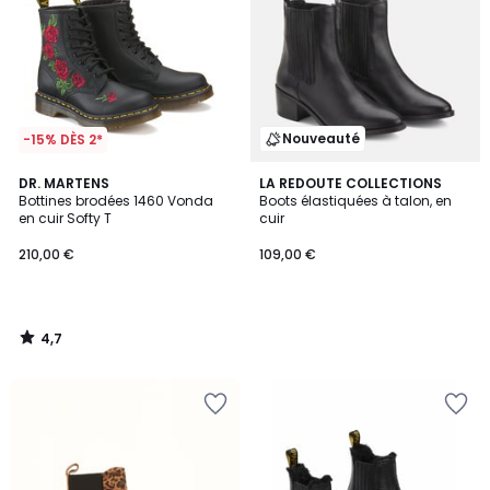
Nouveauté
-15% DÈS 2*
4,7
DR. MARTENS
LA REDOUTE COLLECTIONS
/ 5
Bottines brodées 1460 Vonda
Boots élastiquées à talon, en
en cuir Softy T
cuir
210,00 €
109,00 €
4,7
/
5