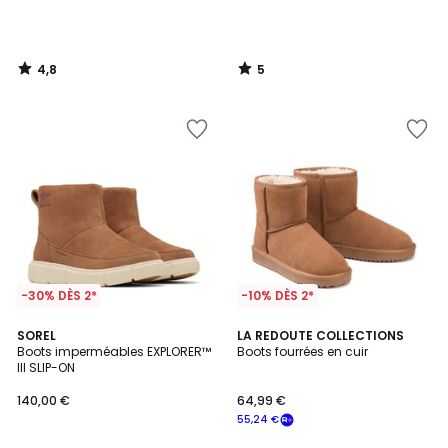
4,8
5
/
/
5
5
-30% DÈS 2*
-10% DÈS 2*
1
4,5
2
SOREL
LA REDOUTE COLLECTIONS
/
/ 5
Boots imperméables EXPLORER™
Boots fourrées en cuir
Couleurs
5
III SLIP-ON
140,00 €
64,99 €
55,24 €