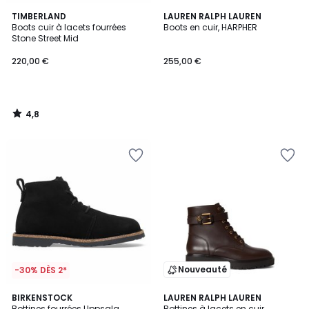
4,8
TIMBERLAND
LAUREN RALPH LAUREN
/ 5
Boots cuir à lacets fourrées
Boots en cuir, HARPHER
Stone Street Mid
220,00 €
255,00 €
4,8
/
5
Nouveauté
-30% DÈS 2*
BIRKENSTOCK
LAUREN RALPH LAUREN
Bottines fourrées Uppsala
Bottines à lacets en cuir,