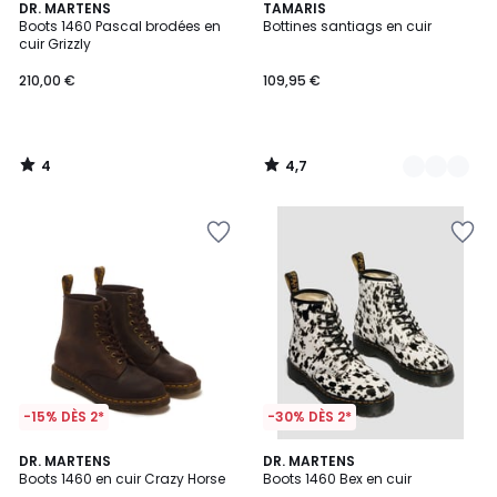
4
4,7
DR. MARTENS
3
TAMARIS
/
/ 5
Boots 1460 Pascal brodées en
Bottines santiags en cuir
Couleurs
5
cuir Grizzly
210,00 €
109,95 €
4
4,7
/
/
5
5
-15% DÈS 2*
-30% DÈS 2*
4,8
DR. MARTENS
DR. MARTENS
/ 5
Boots 1460 en cuir Crazy Horse
Boots 1460 Bex en cuir