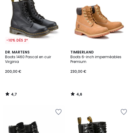
-10% DÈS 2*
4,7
4,6
DR. MARTENS
TIMBERLAND
/ 5
/ 5
Boots 1460 Pascal en cuir
Boots 6-inch imperméables
Virginia
Premium
200,00 €
230,00 €
4,7
4,6
/
/
5
5