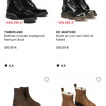
-30% DÈS 2*
-10% DÈS 2*
4,4
4,5
TIMBERLAND
DR. MARTENS
/ 5
/ 5
Bottines à lacets waterproof
Boots en cuir verni 1460 W
Premium Boot
Patent
230,00 €
200,00 €
4,4
4,5
/
/
5
5