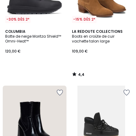
-30% DÈS 2*
-15% DÈS 2*
4,4
COLUMBIA
LA REDOUTE COLLECTIONS
/ 5
Botte de neige Moritza Shield™
Boots en croûte de cuir
Omni-Heat™
vachette talon large
120,00 €
109,00 €
4,4
/
5