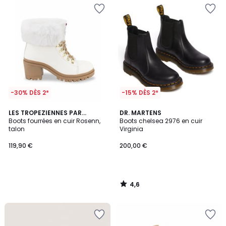
-30% DÈS 2*
-15% DÈS 2*
4,6
LES TROPEZIENNES PAR
DR. MARTENS
/ 5
M.BELARBI
Boots fourrées en cuir Rosenn,
Boots chelsea 2976 en cuir
talon
Virginia
119,90 €
200,00 €
4,6
/
5