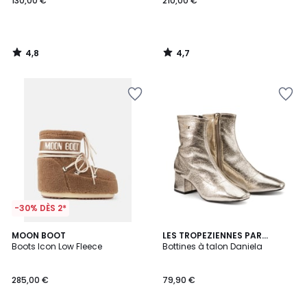
130,00 €
210,00 €
4,8
4,7
/
/
5
5
-30% DÈS 2*
4,2
MOON BOOT
LES TROPEZIENNES PAR
/ 5
Boots Icon Low Fleece
M.BELARBI
Bottines à talon Daniela
285,00 €
79,90 €