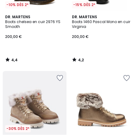
-10% DÈS 2*
-15% DÈS 2*
4,4
4,2
DR. MARTENS
DR. MARTENS
/ 5
/ 5
Boots chelsea en cuir 2976 YS
Boots 1460 Pascal Mono en cuir
Smooth
Virginia
200,00 €
200,00 €
4,4
4,2
/
/
5
5
-30% DÈS 2*