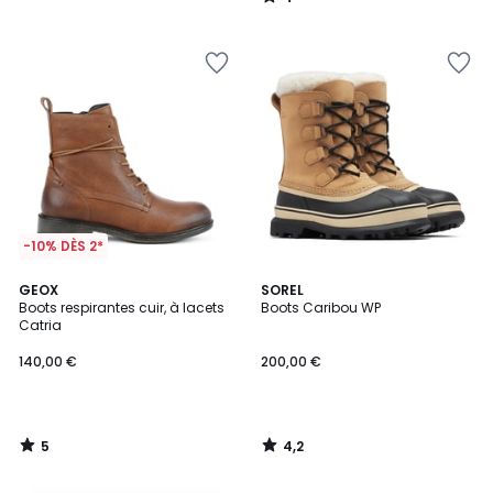
/
5
-10% DÈS 2*
5
4,2
GEOX
SOREL
/
/ 5
Boots respirantes cuir, à lacets
Boots Caribou WP
5
Catria
140,00 €
200,00 €
5
4,2
/
/
5
5