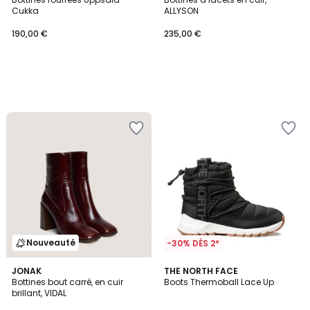
Cukka
ALLYSON
190,00 €
235,00 €
Nouveauté
-30% DÈS 2*
4,5
JONAK
2
THE NORTH FACE
/ 5
Bottines bout carré, en cuir
Boots Thermoball Lace Up
Couleurs
brillant, VIDAL