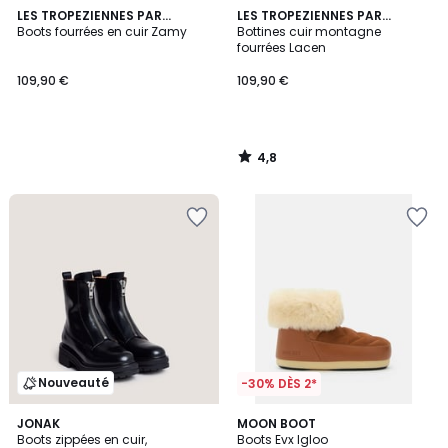
4,8
LES TROPEZIENNES PAR
LES TROPEZIENNES PAR
/ 5
M.BELARBI
Boots fourrées en cuir Zamy
M.BELARBI
Bottines cuir montagne
fourrées Lacen
109,90 €
109,90 €
4,8
/
5
Nouveauté
-30% DÈS 2*
JONAK
MOON BOOT
Boots zippées en cuir,
Boots Evx Igloo