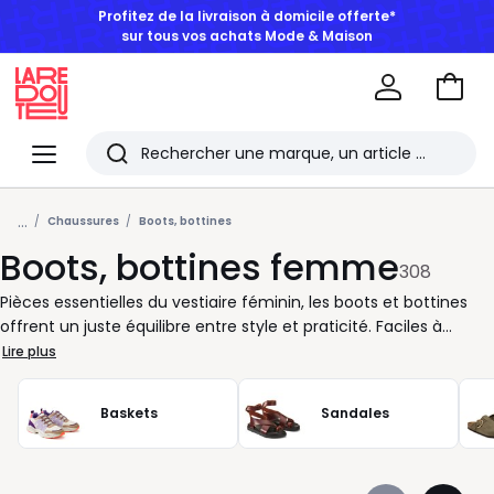
BONS PLANS | Jusqu'à -50% dès 2 articles*
Aller
au
La
panie
Redoute
Menu
Rechercher
Les
...
derniers
Chaussures
Boots, bottines
Boots, bottines femme
articles
308
consultés
Pièces essentielles du vestiaire féminin, les boots et bottines
offrent un juste équilibre entre style et praticité. Faciles à
enfiler, elles s’adaptent à tous les rythmes : de la course
Lire plus
matinale à l’école à la réunion de dernière minute, sans oublier
les promenades du week-end. Leur grand avantage ? Elles
Baskets
Sandales
structurent une silhouette sans effort, qu'on les porte avec un
jean brut ou une jupe fluide. Le choix est vaste : bottines à talon
discret pour élancer la jambe, modèles plats pour arpenter la