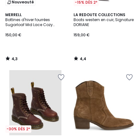
Nouveauté
-15% DÈS 2*
4,3
4,4
MERRELL
LA REDOUTE COLLECTIONS
/ 5
/ 5
Bottines d'hiver fourrées
Boots western en cuir, Signature
Sugarloaf Mid Lace Cozy
DORIANE
Waterproof
150,00 €
159,00 €
4,3
4,4
/
/
5
5
-30% DÈS 2*