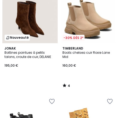
Nouveauté
-30% DÈS 2*
4
JONAK
TIMBERLAND
/
Bottines pointues à petits
Boots chelsea cuir Roxie Lane
5
talons, croute de cuir, DELANIE
Mid
195,00 €
160,00 €
4
/
5