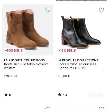
-50% DÈS 2*
-15% DÈS 2*
5
4,3
LA REDOUTE COLLECTIONS
2
LA REDOUTE COLLECTIONS
/
/ 5
Boots en cuir à talon plat eprit
Boots à talon, en cuir lisse,
Couleurs
5
western
Signature FAUSTINE
179,00 €
159,00 €
5
4,3
/
/
5
5