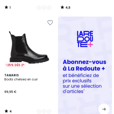
1
4,5
/
/
5
5
Redoute
+
-25% DÈS 2*
4
3
TAMARIS
/
Boots chelsea en cuir
Couleurs
5
99,95 €
4
/