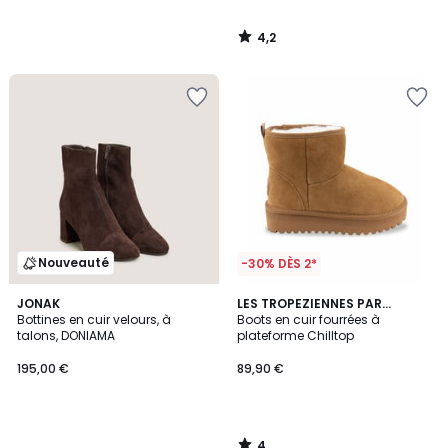
4,2
/
5
Nouveauté
-30% DÈS 2*
4
JONAK
LES TROPEZIENNES PAR
/
Bottines en cuir velours, à
M.BELARBI
Boots en cuir fourrées à
5
talons, DONIAMA
plateforme Chilltop
195,00 €
89,90 €
4