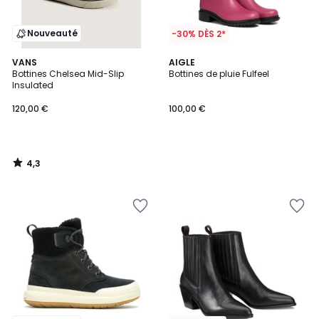
Nouveauté
-30% DÈS 2*
4,3
VANS
AIGLE
/ 5
Bottines Chelsea Mid-Slip
Bottines de pluie Fulfeel
Insulated
120,00 €
100,00 €
4,3
/
5