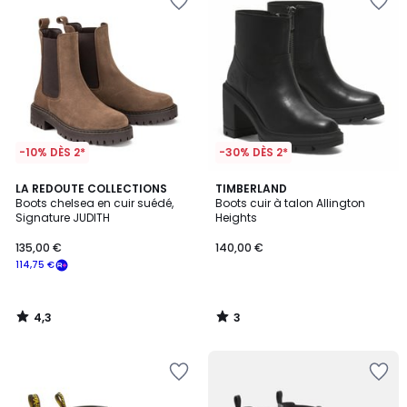
-10% DÈS 2*
-30% DÈS 2*
4,3
3
LA REDOUTE COLLECTIONS
TIMBERLAND
/ 5
/
Boots chelsea en cuir suédé,
Boots cuir à talon Allington
5
Signature JUDITH
Heights
135,00 €
140,00 €
114,75 €
4,3
3
/
/
5
5