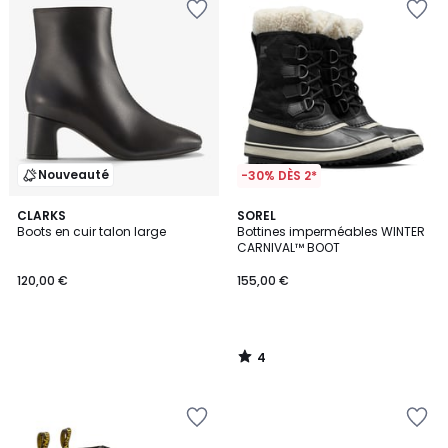
Nouveauté
-30% DÈS 2*
4
CLARKS
SOREL
/
Boots en cuir talon large
Bottines imperméables WINTER
5
CARNIVAL™ BOOT
120,00 €
155,00 €
4
/
5