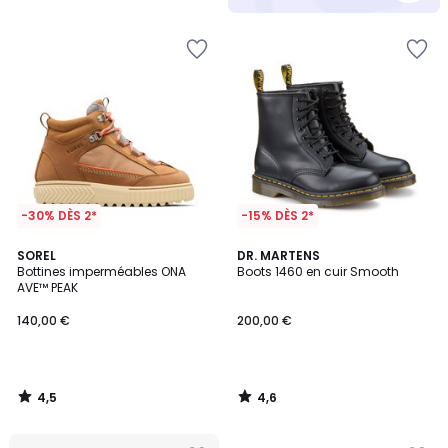
5
-30% DÈS 2*
-15% DÈS 2*
4,5
4,6
SOREL
DR. MARTENS
/ 5
/ 5
Bottines imperméables ONA
Boots 1460 en cuir Smooth
AVE™ PEAK
140,00 €
200,00 €
4,5
4,6
/
/
5
5