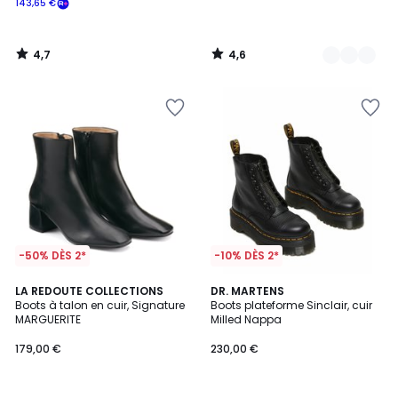
143,65 €
souscrivez
à
notre
4,7
4,6
programme
/
/
5
5
pour
payer
à
la
place
143,65
€.
-50% DÈS 2*
-10% DÈS 2*
4,4
4,8
LA REDOUTE COLLECTIONS
DR. MARTENS
/ 5
/ 5
Boots à talon en cuir, Signature
Boots plateforme Sinclair, cuir
MARGUERITE
Milled Nappa
179,00 €
230,00 €