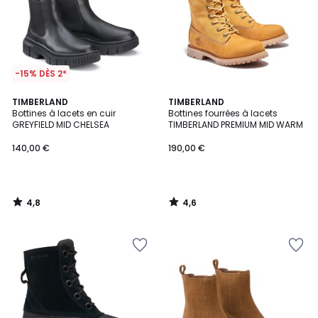
-15% DÈS 2*
4,8
4,6
TIMBERLAND
TIMBERLAND
/ 5
/ 5
Bottines à lacets en cuir
Bottines fourrées à lacets
GREYFIELD MID CHELSEA
TIMBERLAND PREMIUM MID WARM
140,00 €
190,00 €
4,8
4,6
/
/
5
5