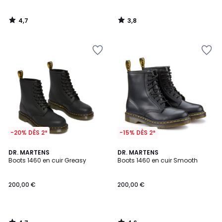
4,7
3,8
/
/
5
5
-20% DÈS 2*
-15% DÈS 2*
4,7
4,6
DR. MARTENS
DR. MARTENS
/ 5
/ 5
Boots 1460 en cuir Greasy
Boots 1460 en cuir Smooth
200,00 €
200,00 €