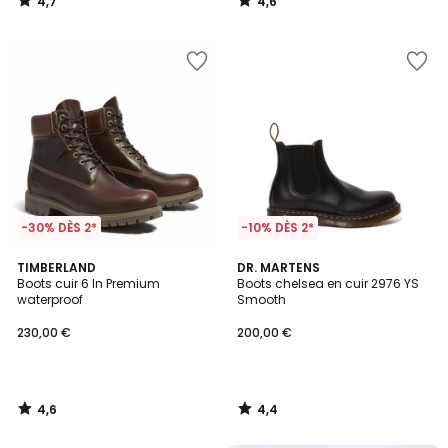
4,7
4,6
/
/
5
5
-30% DÈS 2*
-10% DÈS 2*
4,6
4,4
TIMBERLAND
DR. MARTENS
/ 5
/ 5
Boots cuir 6 In Premium
Boots chelsea en cuir 2976 YS
waterproof
Smooth
230,00 €
200,00 €
4,6
4,4
/
/
5
5