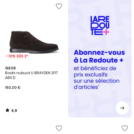
Redoute
+
-10% DÈS 2*
4,9
GEOX
/ 5
Boots nubuck U BRAYDEN 2FIT
ABX D
160,00 €
4,9
/
5