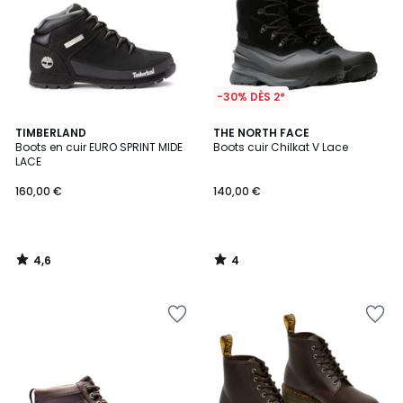
-30% DÈS 2*
4,6
4
TIMBERLAND
THE NORTH FACE
/ 5
/
Boots en cuir EURO SPRINT MIDE
Boots cuir Chilkat V Lace
5
LACE
160,00 €
140,00 €
4,6
4
/
/
5
5