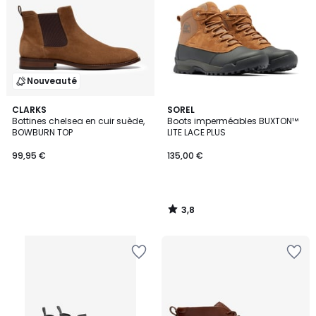
Nouveauté
3,8
CLARKS
SOREL
/ 5
Bottines chelsea en cuir suède,
Boots imperméables BUXTON™
BOWBURN TOP
LITE LACE PLUS
99,95 €
135,00 €
3,8
/
5