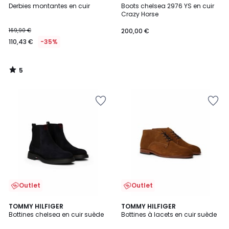
/
Derbies montantes en cuir
Boots chelsea 2976 YS en cuir
5
Crazy Horse
169,90 €
200,00 €
110,43 €
-35%
5
/
5
Outlet
Outlet
5
TOMMY HILFIGER
TOMMY HILFIGER
/
Bottines chelsea en cuir suède
Bottines à lacets en cuir suède
5