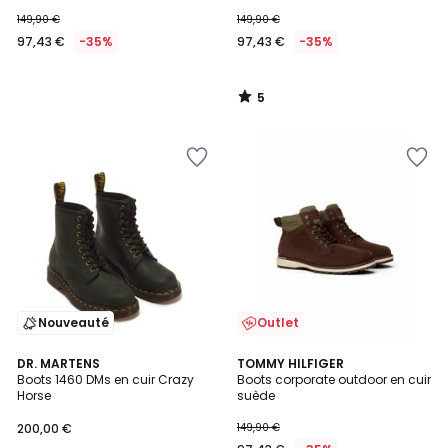
149,90 €
149,90 €
97,43 €
-35%
97,43 €
-35%
5
/
5
Nouveauté
Outlet
DR. MARTENS
TOMMY HILFIGER
Boots 1460 DMs en cuir Crazy
Boots corporate outdoor en cuir
Horse
suède
200,00 €
149,90 €