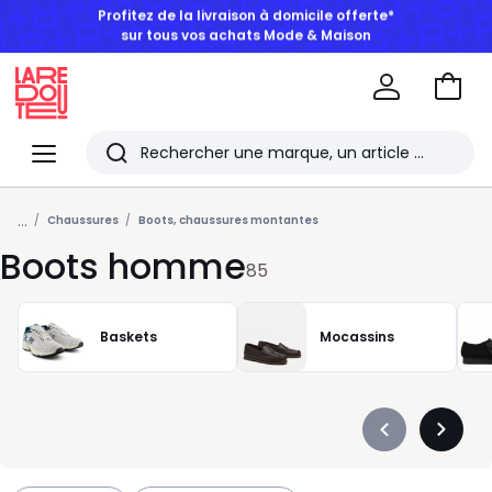
BONS PLANS | Jusqu'à -50% dès 2 articles*
Aller
au
La
panie
Redoute
Menu
Rechercher
Les
...
derniers
Chaussures
Boots, chaussures montantes
Boots homme
articles
85
consultés
Baskets
Mocassins
Précédent
Suivan
-
-
défiler
défiler