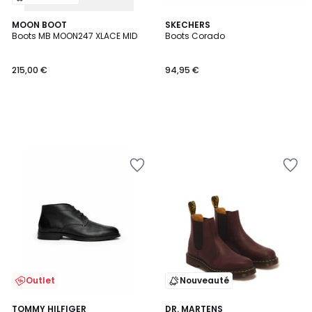
MOON BOOT
SKECHERS
Boots MB MOON247 XLACE MID
Boots Corado
215,00 €
94,95 €
Outlet
Nouveauté
5
TOMMY HILFIGER
DR. MARTENS