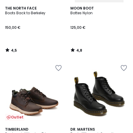
4,5
4,8
THE NORTH FACE
MOON BOOT
/ 5
/ 5
Boots Back to Berkeley
Bottes Nylon
150,00 €
125,00 €
4,5
4,8
/
/
5
5
Outlet
5
5
TIMBERLAND
DR. MARTENS