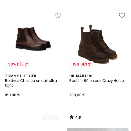
/
/
5
5
-30% DÈS 2*
-15% DÈS 2*
4,8
2
TOMMY HILFIGER
DR. MARTENS
/ 5
Bottines Chelsea en cuir ultra
Boots 1460 en cuir Crazy Horse
Couleurs
light
169,90 €
200,00 €
4,8
/
5
FINAL