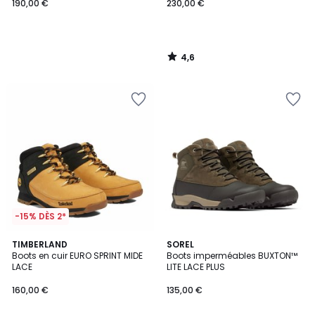
190,00 €
230,00 €
4,6
/
5
-15% DÈS 2*
4,7
3,8
TIMBERLAND
SOREL
/ 5
/ 5
Boots en cuir EURO SPRINT MIDE
Boots imperméables BUXTON™
LACE
LITE LACE PLUS
160,00 €
135,00 €