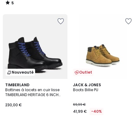
5
/
5
Nouveauté
Outlet
TIMBERLAND
JACK & JONES
Bottines à lacets en cuir lisse
Boots Billie PU
TIMBERLAND HERITAGE 6 INCH
LACE
230,00 €
69,99 €
41,99 €
-40%