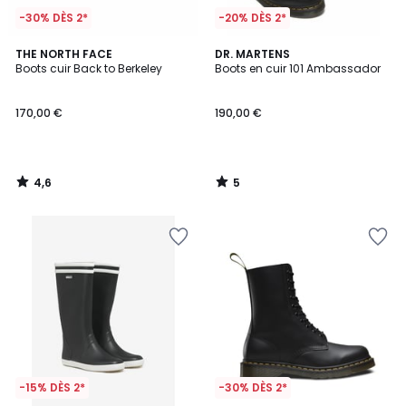
-30% DÈS 2*
-20% DÈS 2*
4,6
5
THE NORTH FACE
DR. MARTENS
/ 5
/
Boots cuir Back to Berkeley
Boots en cuir 101 Ambassador
5
170,00 €
190,00 €
4,6
5
/
/
5
5
-15% DÈS 2*
-30% DÈS 2*