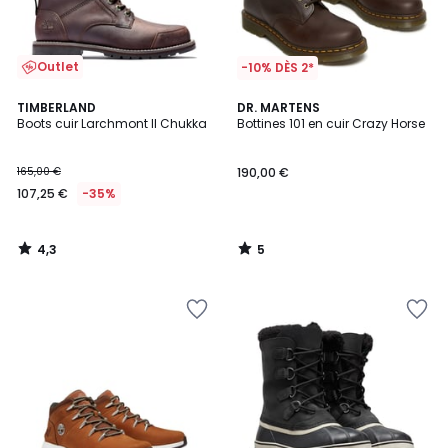
Outlet
-10% DÈS 2*
4,3
5
TIMBERLAND
DR. MARTENS
/ 5
/
Boots cuir Larchmont II Chukka
Bottines 101 en cuir Crazy Horse
5
165,00 €
190,00 €
107,25 €
-35%
4,3
5
/
/
5
5