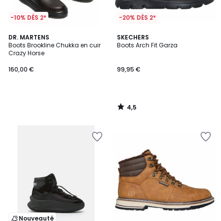
-10% DÈS 2*
-20% DÈS 2*
4,5
DR. MARTENS
SKECHERS
/ 5
Boots Brookline Chukka en cuir
Boots Arch Fit Garza
Crazy Horse
160,00 €
99,95 €
4,5
/
5
Nouveauté