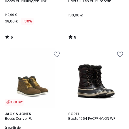
/
/
Boots cuir Killington Trkr
Boots 101 en cuir Smooth
5
5
140,00 €
190,00 €
98,00 €
-30%
5
5
/
/
5
5
Outlet
5
1
2
JACK & JONES
SOREL
/
/
Boots Denver PU
Boots 1964 PAC™ NYLON WP
Couleurs
5
5
à partir de