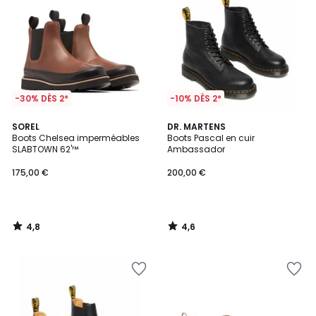
-30% DÈS 2*
-10% DÈS 2*
4,8
4,6
SOREL
DR. MARTENS
/ 5
/ 5
Boots Chelsea imperméables
Boots Pascal en cuir
SLABTOWN 62'™
Ambassador
175,00 €
200,00 €
4,8
4,6
/
/
5
5