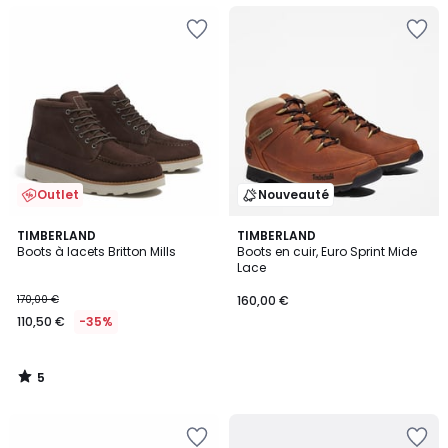
Outlet
Nouveauté
5
TIMBERLAND
TIMBERLAND
/
Boots à lacets Britton Mills
Boots en cuir, Euro Sprint Mide
5
Lace
170,00 €
160,00 €
110,50 €
-35%
5
/
5