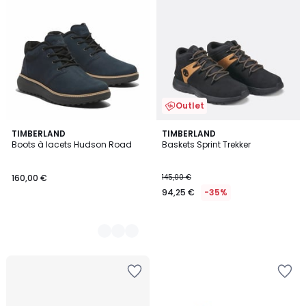
Outlet
2
TIMBERLAND
TIMBERLAND
Boots à lacets Hudson Road
Baskets Sprint Trekker
Couleurs
160,00 €
145,00 €
94,25 €
-35%