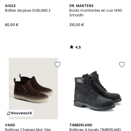
4,5
AIGLE
DR. MARTENS
/ 5
Bottes de pluie GOELAND 2
Boots montantes en cuir 1490
Smooth
80,00 €
210,00 €
4,5
/
5
Nouveauté
4,3
4,6
VANS
TIMBERLAND
/ 5
/ 5
Bottines Chelsea Mid-Slip
Bottines à lacets TIMBERLAND