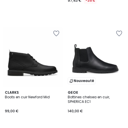
97,43 €
-35%
Nouveauté
5
CLARKS
GEOX
/
Boots en cuir Newford Mid
Bottines chelsea en cuir,
5
SPHERICA EC1
99,00 €
140,00 €