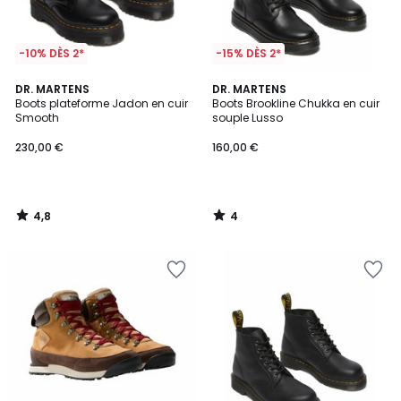
-10% DÈS 2*
-15% DÈS 2*
4,8
4
DR. MARTENS
DR. MARTENS
/ 5
/
Boots plateforme Jadon en cuir
Boots Brookline Chukka en cuir
5
Smooth
souple Lusso
230,00 €
160,00 €
4,8
4
/
/
5
5