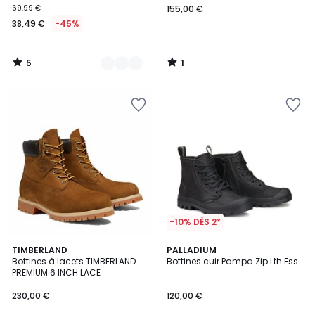
69,99 €
155,00 €
38,49 €
-45%
5
1
/
/
5
5
-10% DÈS 2*
4,6
3,7
TIMBERLAND
PALLADIUM
/ 5
/ 5
Bottines à lacets TIMBERLAND
Bottines cuir Pampa Zip Lth Ess
PREMIUM 6 INCH LACE
230,00 €
120,00 €