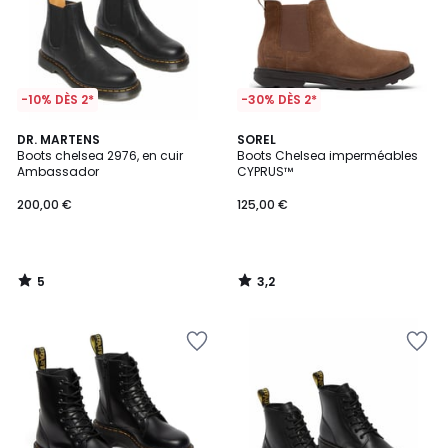
-10% DÈS 2*
-30% DÈS 2*
5
3,2
DR. MARTENS
SOREL
/
/ 5
Boots chelsea 2976, en cuir
Boots Chelsea imperméables
5
Ambassador
CYPRUS™
200,00 €
125,00 €
5
3,2
/
/
5
5