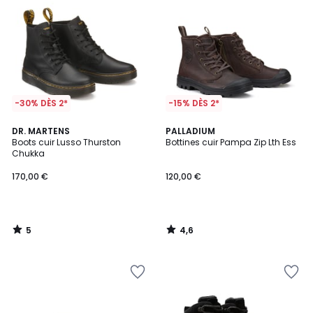
-30% DÈS 2*
-15% DÈS 2*
5
4,6
DR. MARTENS
PALLADIUM
/
/ 5
Boots cuir Lusso Thurston
Bottines cuir Pampa Zip Lth Ess
5
Chukka
170,00 €
120,00 €
5
4,6
/
/
5
5