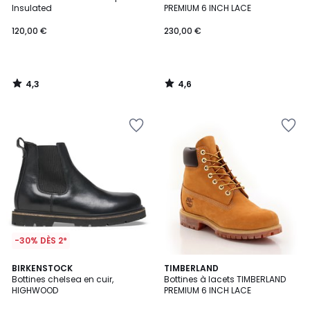
Insulated
PREMIUM 6 INCH LACE
120,00 €
230,00 €
4,3
4,6
/
/
5
5
-30% DÈS 2*
4,6
BIRKENSTOCK
TIMBERLAND
/ 5
Bottines chelsea en cuir,
Bottines à lacets TIMBERLAND
HIGHWOOD
PREMIUM 6 INCH LACE