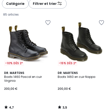
à
à
Catégorie
Filtrer et trier
gauche
droite
85 articles
-10% DÈS 2*
-15% DÈS 2*
4,7
3,5
DR. MARTENS
DR. MARTENS
/ 5
/ 5
Boots 1460 Pascal en cuir
Boots 1460 en cuir Nappa
Virginia
200,00
200,00 €
200,00 €
€.
4,7
3,5