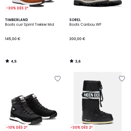
-30% DÈS 2*
4,5
3,6
TIMBERLAND
SOREL
/ 5
/ 5
Boots cuir Sprint Trekker Mid
Boots Caribou WP
145,00 €
200,00 €
4,5
3,6
/
/
5
5
-10% DÈS 2*
-30% DÈS 2*