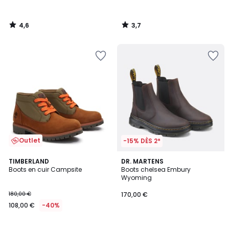
4,6
3,7
/
/
5
5
Outlet
-15% DÈS 2*
5
TIMBERLAND
DR. MARTENS
/
Boots en cuir Campsite
Boots chelsea Embury
5
Wyoming
180,00 €
170,00 €
108,00 €
-40%