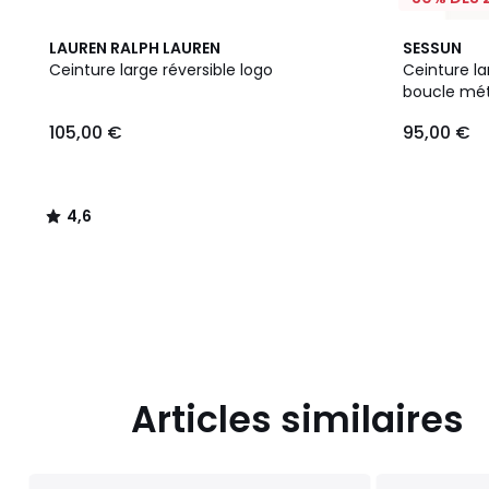
4,6
LAUREN RALPH LAUREN
SESSUN
/ 5
Ceinture large réversible logo
Ceinture la
boucle mét
105,00
105,00 €
95,00 €
€.
4,6
/
5
Articles similaires