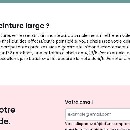
einture large ?
ille, en resserrant un manteau, ou simplement mettre en valeu
e meilleur des effets.L'autre point clé si vous choisissez votre cei
s composantes précises. Notre gamme ici répond exactement aux
sur 172 notations, une notation globale de 4,28/5. Par exemple, pou
t excellent. jolie boucle.» et lui accorde la note de 5/5. Achete
Envie
d'inspirations
et
Votre email
otre
de
surprises?
de.
Vous disposez déjà d'un compte cl
newsletter depuis votre espace p