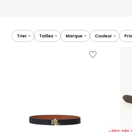
Trier
tailles
marque
couleur
pri
-30% DÈS 