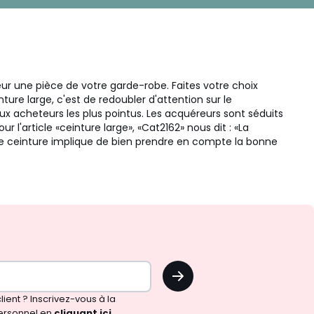
r une pièce de votre garde-robe. Faites votre choix
nture large, c'est de redoubler d'attention sur le
 acheteurs les plus pointus. Les acquéreurs sont séduits
r l'article «ceinture large», «Cat2162» nous dit : «La
r une ceinture implique de bien prendre en compte la bonne
OK
!
ient ? Inscrivez-vous à la
ersonnel en
cliquant ici