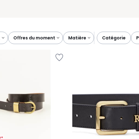
x
offres du moment
matière
catégorie
2*