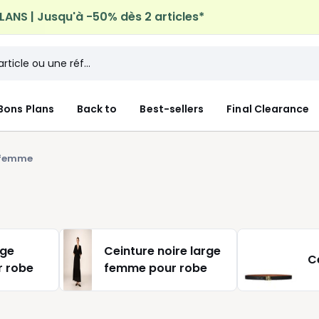
ANS | Jusqu'à -50% dès 2 articles*
n à domicile offerte*
sur tous vos achats Mode & Maiso
Bons Plans
Back to
Best-sellers
Final Clearance
 femme
rge
Ceinture noire large
C
 robe
femme pour robe