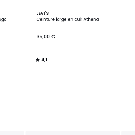
4,1
LEVI'S
/ 5
logo
Ceinture large en cuir Athena
35,00 €
4,1
/
5