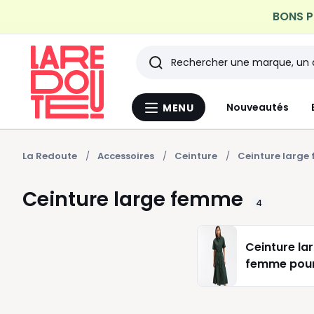
BONS PL
Profitez de la livraiso
Rechercher
Les
Nouveautés
MENU
Menu
derniers
La
Redoute
articles
La Redoute
Accessoires
Ceinture
Ceinture large
consultés
Ceinture large femme
4
Ceinture la
femme pour