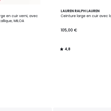
4,8
LAUREN RALPH LAUREN
/ 5
rge en cuir verni, avec
Ceinture large en cuir avec 
allique, MILOA
105,00 €
4,8
/
5