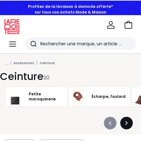
Profitez de la livraison à domicile offerte*
sur tous vos achats Mode & Maison
Aller
au
La
panie
Redoute
Menu
Rechercher
Les
...
derniers
Accessoires
Ceinture
Ceinture
articles
20
consultés
Petite
Écharpe, foulard
maroquinerie
Précédent
Suivan
-
-
défiler
défiler