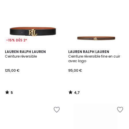
-15% DÈS 2*
5
4,7
LAUREN RALPH LAUREN
LAUREN RALPH LAUREN
/
/ 5
Ceinture réversible
Ceinture réversible fine en cuir
5
avec logo
125,00 €
95,00 €
5
4,7
/
/
5
5