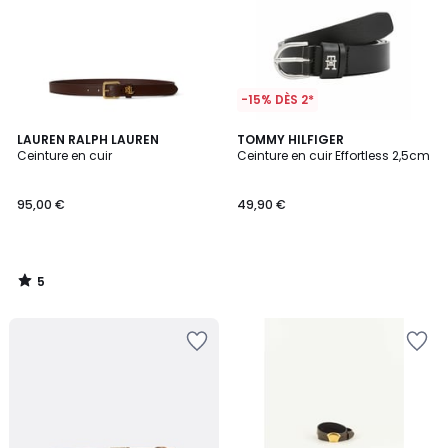
-15% DÈS 2*
5
LAUREN RALPH LAUREN
TOMMY HILFIGER
/
Ceinture en cuir
Ceinture en cuir Effortless 2,5cm
5
95,00 €
49,90 €
5
/
5