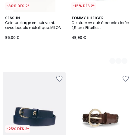
-30% DÈS 2*
-15% DÈS 2*
SESSUN
2
TOMMY HILFIGER
Ceinture large en cuir verni,
Ceinture en cuir à boucle dorée,
Couleurs
avec boucle métallique, MILOA
2,5 cm, Effortless
95,00 €
49,90 €
-25% DÈS 2*