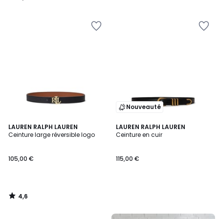
/
/
5
5
Nouveauté
4,6
LAUREN RALPH LAUREN
LAUREN RALPH LAUREN
/ 5
Ceinture large réversible logo
Ceinture en cuir
105,00 €
115,00 €
4,6
/
5
FINAL