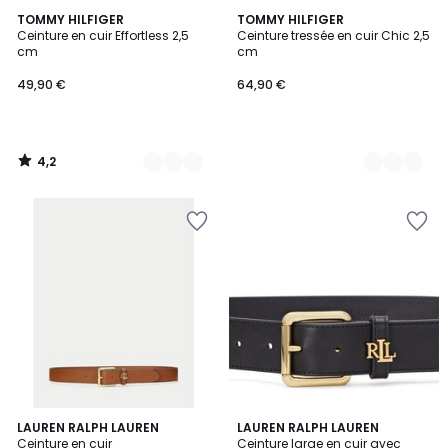
4,2
4
TOMMY HILFIGER
2
TOMMY HILFIGER
/ 5
Ceinture en cuir Effortless 2,5
Ceinture tressée en cuir Chic 2,5
Couleurs
Couleurs
cm
cm
49,90 €
64,90 €
4,2
/
5
5
4,8
LAUREN RALPH LAUREN
LAUREN RALPH LAUREN
/
/ 5
Ceinture en cuir
Ceinture large en cuir avec