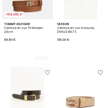
-15% DÈS 2*
3
TOMMY HILFIGER
SESSUN
Ceinture en cuir TH Modern
Ceinture en cuir à boucle,
Couleurs
2,5cm
DIVILUZ BELT E
59,90 €
135,00 €