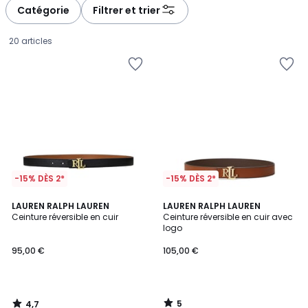
à
à
Catégorie
Filtrer et trier
gauche
droite
20 articles
-15% DÈS 2*
-15% DÈS 2*
4,7
5
LAUREN RALPH LAUREN
LAUREN RALPH LAUREN
/ 5
/
Ceinture réversible en cuir
Ceinture réversible en cuir avec
5
logo
95,00
95,00 €
105,00 €
€.
5
4,7