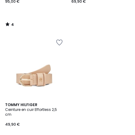
95,00 €
69,90 €
4
/
5
4,2
TOMMY HILFIGER
/ 5
Ceinture en cuir Effortless 2,5
cm
49,90 €