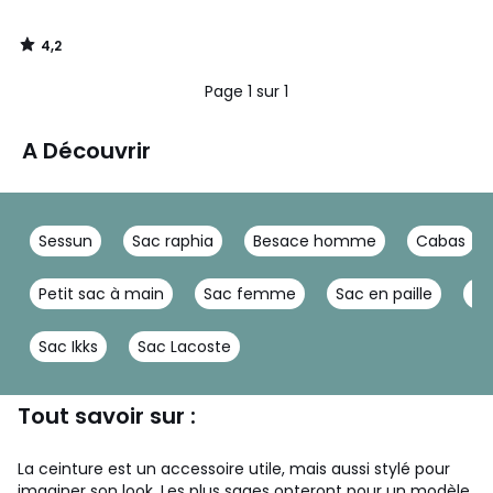
4,2
/
5
Page 1 sur 1
A Découvrir
Sessun
Sac raphia
Besace homme
Cabas
Petit sac à main
Sac femme
Sac en paille
Sa
Sac Ikks
Sac Lacoste
Tout savoir sur :
La ceinture est un accessoire utile, mais aussi stylé pour
imaginer son look. Les plus sages opteront pour un modèle