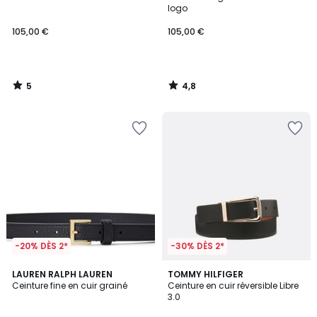
5
logo
105,00 €
105,00 €
5
4,8
/
/
5
5
-20% DÈS 2*
-30% DÈS 2*
4
LAUREN RALPH LAUREN
TOMMY HILFIGER
/
Ceinture fine en cuir grainé
Ceinture en cuir réversible Libre
5
3.0