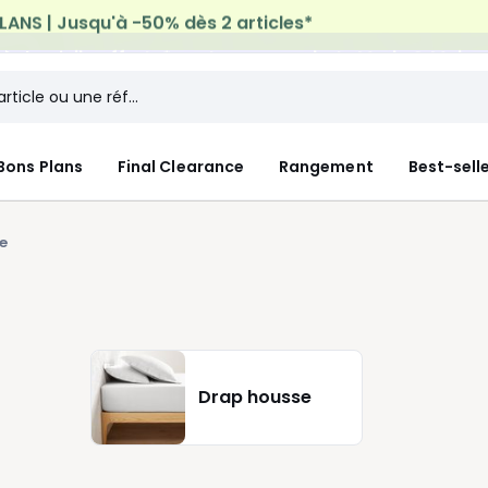
n à domicile offerte*
sur tous vos achats Mode & Maiso
Bons Plans
Final Clearance
Rangement
Best-sell
e
Drap housse