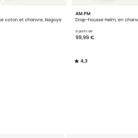
2
4,3
AM.PM
Couleurs
/ 5
e coton et chanvre, Nagoya
Drap-housse Helm, en chanv
à partir de
99,99 €
4,3
/
5