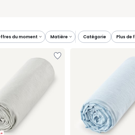
offres du moment
matière
catégorie
plus de 
2*