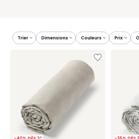
Trier
dimensions
couleurs
prix
-40% DÈS 2*
-35% DÈS 