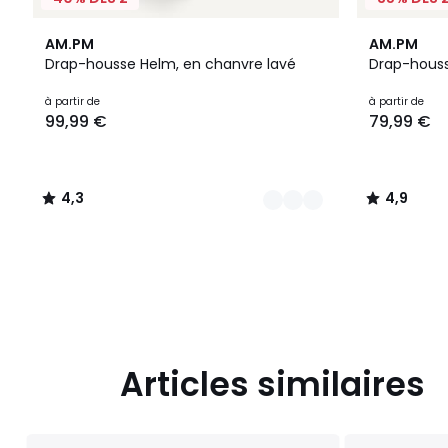
11
4,3
4,9
AM.PM
AM.PM
Couleurs
/ 5
/ 5
Drap-housse Helm, en chanvre lavé
Drap-houss
Prix
à partir de
à partir de
99,99 €
79,99 €
à
partir
de
99,99
4,3
4,9
€.
/
/
5
5
Articles similaires