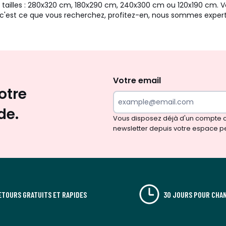
les tailles : 280x320 cm, 180x290 cm, 240x300 cm ou 120x190 cm.
c'est ce que vous recherchez, profitez-en, nous sommes expert
Envie
d'inspirations
et
Votre email
otre
de
surprises?
de.
Vous disposez déjà d'un compte cl
newsletter depuis votre espace p
ETOURS GRATUITS ET RAPIDES
30 JOURS POUR CHAN