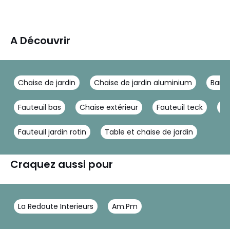
A Découvrir
Chaise de jardin
Chaise de jardin aluminium
Banc 
Fauteuil bas
Chaise extérieur
Fauteuil teck
Fa
Fauteuil jardin rotin
Table et chaise de jardin
Craquez aussi pour
La Redoute Interieurs
Am.Pm