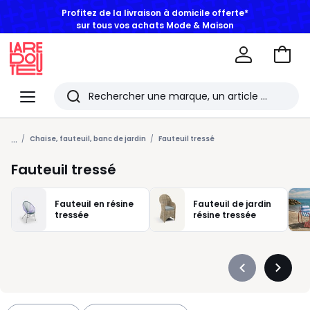
Profitez de la livraison à domicile offerte*
sur tous vos achats Mode & Maison
Aller
au
La
panie
Redoute
Menu
Rechercher
Les
...
derniers
Chaise, fauteuil, banc de jardin
Fauteuil tressé
articles
Fauteuil tressé
consultés
Fauteuil en résine
Fauteuil de jardin
tressée
résine tressée
Précédent
Suivan
-
-
défiler
défiler