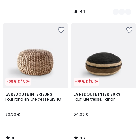
4,1
/
5
-25% DÈS 2*
-25% DÈS 2*
4
3,7
LA REDOUTE INTERIEURS
LA REDOUTE INTERIEURS
/
/ 5
Pouf rond en jute tressé BISHO
Pouf jute tressé, Tahani
5
79,99 €
54,99 €
4
3,7