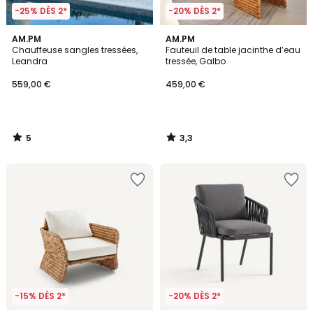
-25% DÈS 2*
-20% DÈS 2*
5
3,3
AM.PM
AM.PM
/
/ 5
Chauffeuse sangles tressées,
Fauteuil de table jacinthe d’eau
5
Leandra
tressée, Galbo
559,00 €
459,00 €
5
3,3
/
/
5
5
-15% DÈS 2*
-20% DÈS 2*