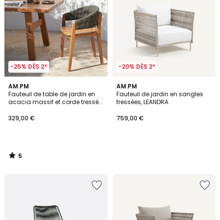
-25% DÈS 2*
-20% DÈS 2*
5
AM.PM
AM.PM
/
Fauteuil de table de jardin en
Fauteuil de jardin en sangles
5
acacia massif et corde tressée,
tressées, LEANDRA
CHABLIS
329,00 €
759,00 €
5
/
5