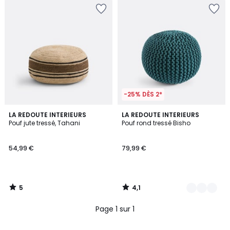
-25% DÈS 2*
5
4,1
LA REDOUTE INTERIEURS
2
LA REDOUTE INTERIEURS
/
/ 5
Pouf jute tressé, Tahani
Pouf rond tressé Bisho
Couleurs
5
54,99 €
79,99 €
5
4,1
/
/
5
5
Page 1 sur 1