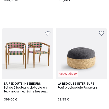
559,00 €
559,00 €
-30% DÈS 2*
4,1
LA REDOUTE INTERIEURS
3
LA REDOUTE INTERIEURS
/ 5
Lot de 2 fauteuils de table, en
Pouf bicolore jute Popayan
Couleurs
teck massif et résine tressée,
BIANCA
399,00 €
79,99 €