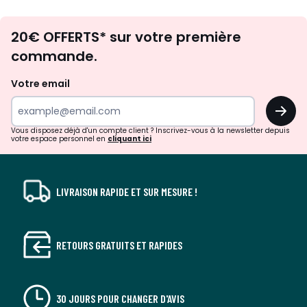
Envie
20€ OFFERTS* sur votre première
d'inspirations
commande.
et
de
Votre email
surprises?
OK
!
Vous disposez déjà d'un compte client ? Inscrivez-vous à la newsletter depuis
votre espace personnel en
cliquant ici
LIVRAISON RAPIDE ET SUR MESURE !
RETOURS GRATUITS ET RAPIDES
30 JOURS POUR CHANGER D'AVIS