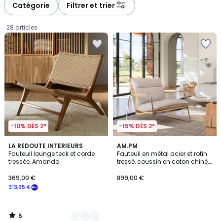
à
à
Catégorie
Filtrer et trier
gauche
droite
28 articles
-10% DÈS 2*
-15% DÈS 2*
5
2
LA REDOUTE INTERIEURS
AM.PM
/
Fauteuil lounge teck et corde
Fauteuil en métal acier et rotin
Couleurs
5
tressée, Amanda
tressé, coussin en coton chiné,
369,00
SVEN
369,00 €
899,00 €
€
313,65 €
souscrivez
à
notre
5
programme
/