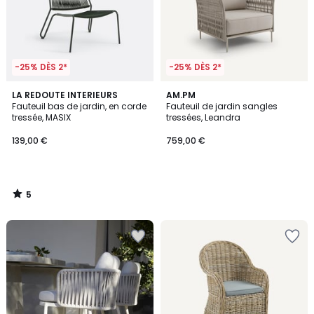
-25% DÈS 2*
-25% DÈS 2*
5
LA REDOUTE INTERIEURS
AM.PM
/
Fauteuil bas de jardin, en corde
Fauteuil de jardin sangles
5
tressée, MASIX
tressées, Leandra
139,00 €
759,00 €
5
/
5