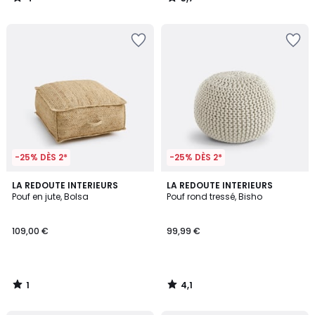
/
/
5
5
-25% DÈS 2*
-25% DÈS 2*
1
4,1
LA REDOUTE INTERIEURS
LA REDOUTE INTERIEURS
/
/ 5
Pouf en jute, Bolsa
Pouf rond tressé, Bisho
5
109,00 €
99,99 €
1
4,1
/
/
5
5