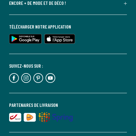
ENCORE + DE MODE ET DE DÉCO !
TÉLÉCHARGER NOTRE APPLICATION
SUIVEZ-NOUS SUR :
PARTENAIRES DE LIVRAISON