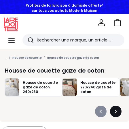
Profitez de la livraison à domicile offerte*
sur tous vos achats Mode & Maison
Aller
au
La
panie
Redoute
Menu
Rechercher
Les
...
derniers
Housse de couette
Housse de couette gaze de coton
articles
Housse de couette gaze de coton
consultés
Housse de couette
Housse de couette
gaze de coton
220x240 gaze de
240x260
coton
Précédent
Suivan
-
-
défiler
défiler