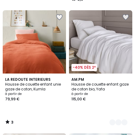
/
5
-40% DÈS 2*
3
LA REDOUTE INTERIEURS
19
AM.PM
/
Housse de couette enfant unie
Housse de couette enfant gaze
Couleurs
5
gaze de coton, Kumla
de coton bio, Yafa
à partir de
à partir de
79,99 €
115,00 €
3
/
5