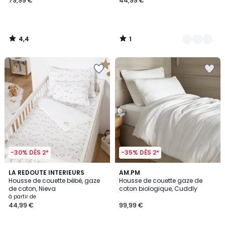
79,99 €
44,99 €
4,4
1
/
/
5
5
-30% DÈS 2*
-35% DÈS 2*
4,5
LA REDOUTE INTERIEURS
3
AM.PM
/ 5
Housse de couette bébé, gaze
Housse de couette gaze de
Couleurs
de coton, Nieva
coton biologique, Cuddly
à partir de
44,99 €
99,99 €