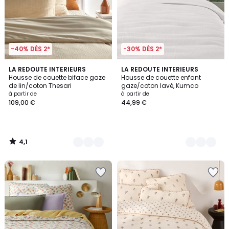
-40% DÈS 2*
-30% DÈS 2*
4,1
2
LA REDOUTE INTERIEURS
10
LA REDOUTE INTERIEURS
/ 5
Housse de couette biface gaze
Housse de couette enfant
Couleurs
Couleurs
de lin/coton Thesari
gaze/coton lavé, Kumco
à partir de
à partir de
109,00 €
44,99 €
4,1
/
5