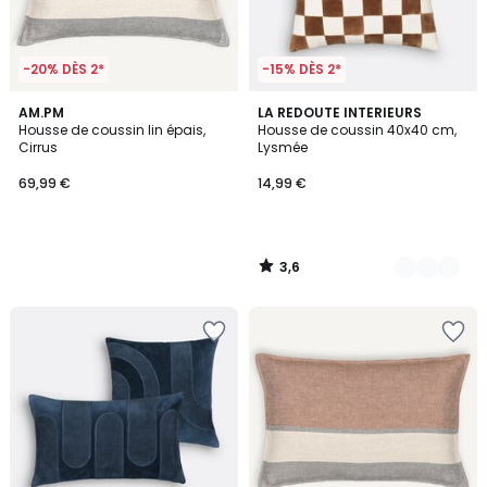
-20% DÈS 2*
-15% DÈS 2*
3,6
AM.PM
3
LA REDOUTE INTERIEURS
/ 5
Housse de coussin lin épais,
Housse de coussin 40x40 cm,
Couleurs
Cirrus
Lysmée
69,99 €
14,99 €
3,6
/
5