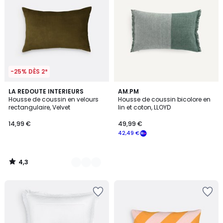
-25% DÈS 2*
4,3
6
LA REDOUTE INTERIEURS
AM.PM
/ 5
Housse de coussin en velours
Housse de coussin bicolore en
Couleurs
rectangulaire, Velvet
lin et coton, LLOYD
14,99 €
49,99 €
42,49 €
4,3
/
5