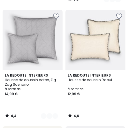
/
5
4,4
4,6
7
LA REDOUTE INTERIEURS
LA REDOUTE INTERIEURS
/ 5
/ 5
Housse de coussin coton, Zig
Housse de coussin Raoul
Couleurs
Zag Scenario
à partir de
à partir de
14,99 €
12,99 €
4,4
4,6
/
/
5
5