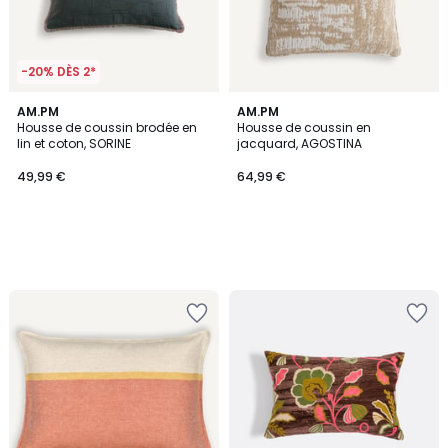
-20% DÈS 2*
AM.PM
AM.PM
Housse de coussin brodée en
Housse de coussin en
lin et coton, SORINE
jacquard, AGOSTINA
49,99 €
64,99 €