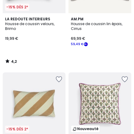
-15% DÈS 2*
4,2
LA REDOUTE INTERIEURS
AM.PM
/ 5
Housse de coussin velours,
Housse de coussin lin épais,
Brimo
Cirrus
19,99 €
69,99 €
59,49 €
4,2
/
5
Nouveauté
-15% DÈS 2*