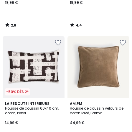
19,99 €
19,99 €
2,8
4,4
/
/
5
5
-50% DÈS 2*
3
4,5
LA REDOUTE INTERIEURS
4
AM.PM
/
/ 5
Housse de coussin 60x40 cm,
Housse de coussin velours de
Couleurs
5
coton, Penki
coton lavé, Parma
14,99 €
44,99 €