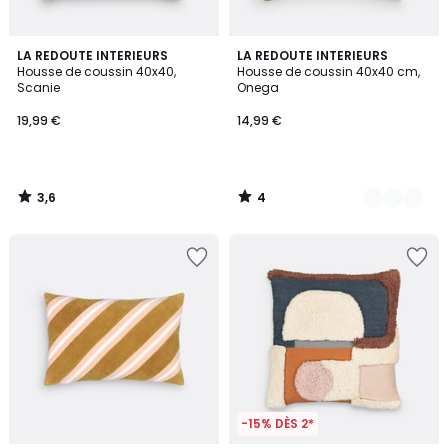
3,6
4
LA REDOUTE INTERIEURS
9
LA REDOUTE INTERIEURS
/ 5
/
Housse de coussin 40x40,
Housse de coussin 40x40 cm,
Couleurs
5
Scanie
Onega
19,99 €
14,99 €
3,6
4
/
/
5
5
-15% DÈS 2*