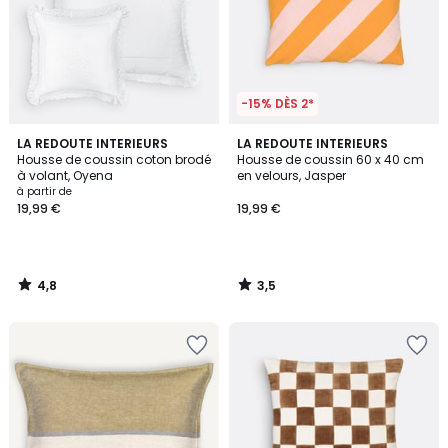
-15% DÈS 2*
4,8
3,5
LA REDOUTE INTERIEURS
LA REDOUTE INTERIEURS
/ 5
/ 5
Housse de coussin coton brodé
Housse de coussin 60 x 40 cm
à volant, Oyena
en velours, Jasper
à partir de
19,99 €
19,99 €
4,8
3,5
/
/
5
5