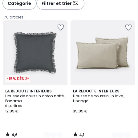
à
à
Catégorie
Filtrer et trier
gauche
droite
70 articles
-15% DÈS 2*
4,6
4,1
8
LA REDOUTE INTERIEURS
5
LA REDOUTE INTERIEURS
/ 5
/ 5
Housse de coussin coton natté,
Housse de coussin lin lavé,
Couleurs
Couleurs
Panama
Linange
Prix
à partir de
12,99 €
39,99 €
à
partir
de
12,99
4,6
4,1
€.
/
/