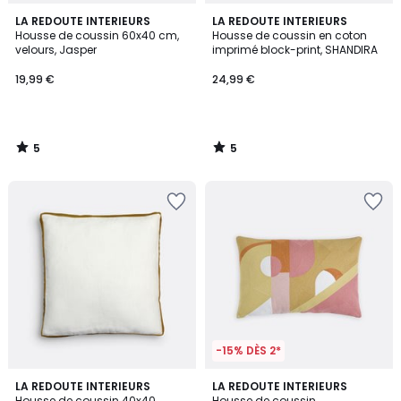
5
5
LA REDOUTE INTERIEURS
LA REDOUTE INTERIEURS
/
/
Housse de coussin 60x40 cm,
Housse de coussin en coton
5
5
velours, Jasper
imprimé block-print, SHANDIRA
19,99 €
24,99 €
5
5
/
/
5
5
-15% DÈS 2*
4,2
1
LA REDOUTE INTERIEURS
LA REDOUTE INTERIEURS
/ 5
/
Housse de coussin 40x40,
Housse de coussin