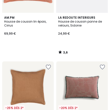
3,6
AM.PM
LA REDOUTE INTERIEURS
/ 5
Housse de coussin lin épais,
Housse de coussin panne de
Cirrus
velours, Sidonie
69,99 €
24,99 €
3,6
/
5
-25% DÈS 2*
-20% DÈS 2*