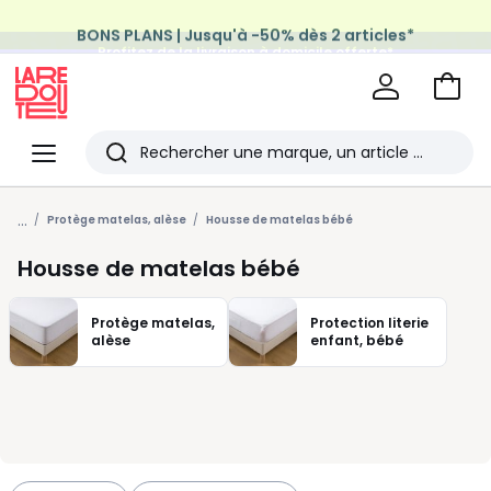
BONS PLANS | Jusqu'à -50% dès 2 articles*
Profitez de la livraison à domicile offerte*
sur tous vos achats Mode & Maison
Aller
au
La
panie
Redoute
Menu
Rechercher
Les
...
derniers
Protège matelas, alèse
Housse de matelas bébé
articles
Housse de matelas bébé
consultés
Protège matelas,
Protection literie
alèse
enfant, bébé