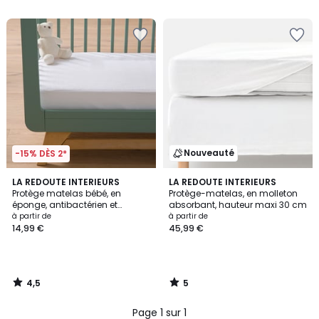
5
Nouveauté
-15% DÈS 2*
4,5
5
LA REDOUTE INTERIEURS
LA REDOUTE INTERIEURS
/ 5
/
Protège matelas bébé, en
Protège-matelas, en molleton
5
éponge, antibactérien et
absorbant, hauteur maxi 30 cm
imperméable
à partir de
à partir de
14,99 €
45,99 €
4,5
5
/
/
5
5
Page 1 sur 1