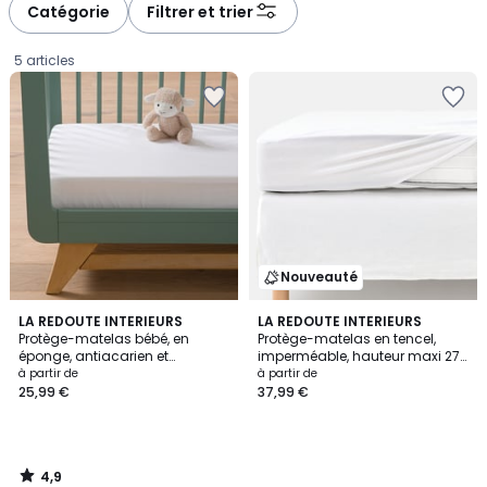
Catégorie
Filtrer et trier
5 articles
Nouveauté
4,9
LA REDOUTE INTERIEURS
LA REDOUTE INTERIEURS
/ 5
Protège-matelas bébé, en
Protège-matelas en tencel,
éponge, antiacarien et
imperméable, hauteur maxi 27
Prix
imperméable, hauteur max 14
cm
à partir de
à partir de
cm
25,99 €
37,99 €
à
partir
de
25,99
4,9
€.
/