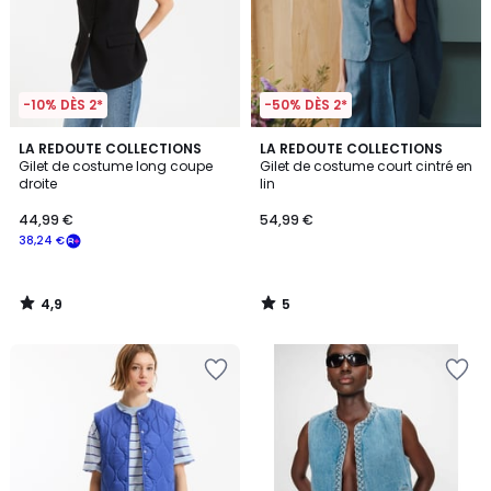
-10% DÈS 2*
-50% DÈS 2*
4,9
5
LA REDOUTE COLLECTIONS
LA REDOUTE COLLECTIONS
/ 5
/
Gilet de costume long coupe
Gilet de costume court cintré en
5
droite
lin
44,99 €
54,99 €
38,24 €
4,9
5
/
/
5
5