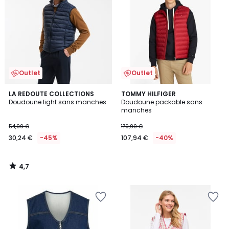
Outlet
Outlet
4,7
LA REDOUTE COLLECTIONS
TOMMY HILFIGER
/ 5
Doudoune light sans manches
Doudoune packable sans
manches
54,99 €
179,90 €
30,24 €
-45%
107,94 €
-40%
4,7
/
5