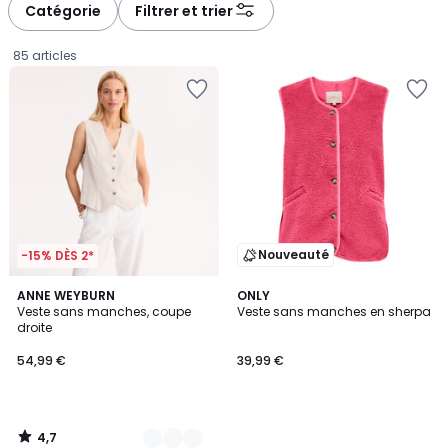
à
à
Catégorie
Filtrer et trier
gauche
droite
85 articles
Nouveauté
-15% DÈS 2*
4,7
2
ANNE WEYBURN
ONLY
/ 5
Veste sans manches, coupe
Veste sans manches en sherpa
Couleurs
droite
54,99
54,99 €
39,99 €
€.
4,7
/