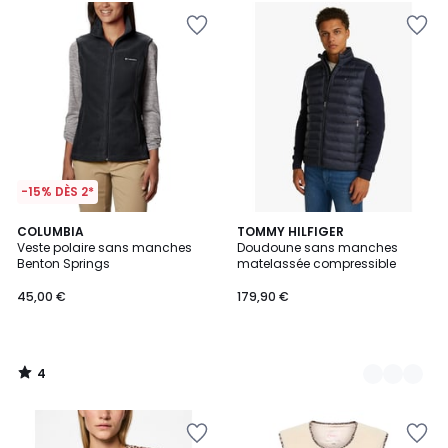
-15% DÈS 2*
4
COLUMBIA
2
TOMMY HILFIGER
/
Veste polaire sans manches
Doudoune sans manches
Couleurs
5
Benton Springs
matelassée compressible
45,00 €
179,90 €
4
/
5