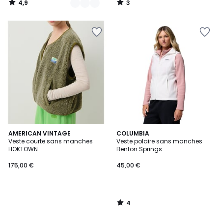
4,9
3
/
/
5
5
4
AMERICAN VINTAGE
COLUMBIA
/
Veste courte sans manches
Veste polaire sans manches
5
HOKTOWN
Benton Springs
175,00 €
45,00 €
4
/
5