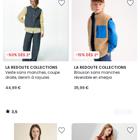
-50% DÈS 2*
-15% DÈS 2*
3,5
LA REDOUTE COLLECTIONS
2
LA REDOUTE COLLECTIONS
/ 5
Veste sans manches, coupe
Blouson sans manches
Couleurs
droite, denim à rayures
réversible en sherpa
44,99 €
35,99 €
3,5
/
5