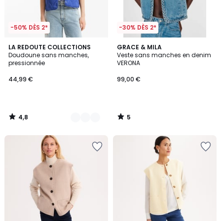
-50% DÈS 2*
-30% DÈS 2*
4,8
5
3
LA REDOUTE COLLECTIONS
GRACE & MILA
/ 5
/
Doudoune sans manches,
Veste sans manches en denim
Couleurs
5
pressionnée
VERONA
44,99 €
99,00 €
4,8
5
/
/
5
5