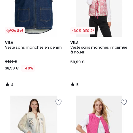
Outlet
-30% DÈS 2*
4
5
VILA
VILA
/
/
Veste sans manches en denim
Veste sans manches imprimée
5
5
à nouer
64,99 €
59,99 €
38,99 €
-40%
4
5
/
/
5
5