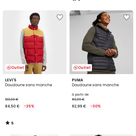
/
5
Outlet
Outlet
5
LEVI'S
PUMA
/
Doudoune sans manche
Doudoune sans manche
5
à partir de
130,00 €
89,99 €
84,50 €
-35%
62,99 €
-30%
5
/
5