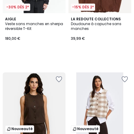
-30% DÈS 2*
-15% DÈS 2*
AIGLE
LA REDOUTE COLLECTIONS
Veste sans manches en sherpa
Doudoune à capuche sans
réversible T-Kit
manches
180,00 €
39,99 €
Nouveauté
Nouveauté