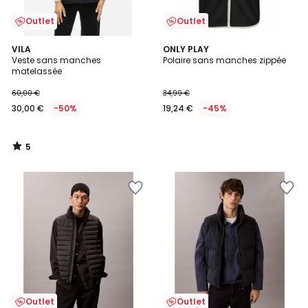
Outlet
Outlet
5
VILA
ONLY PLAY
/
Veste sans manches
Polaire sans manches zippée
5
matelassée
60,00 €
34,99 €
30,00 €
-50%
19,24 €
-45%
5
/
5
Outlet
Outlet