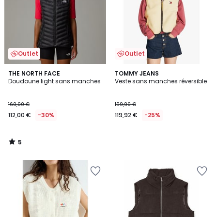
Outlet
Outlet
5
THE NORTH FACE
TOMMY JEANS
/
Doudoune light sans manches
Veste sans manches réversible
5
160,00 €
159,90 €
112,00 €
-30%
119,92 €
-25%
5
/
5