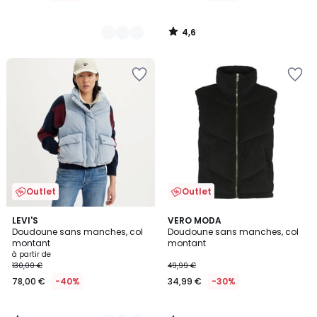
4,6
/
5
Outlet
Outlet
4,9
3
3
LEVI'S
VERO MODA
/ 5
/
Doudoune sans manches, col
Doudoune sans manches, col
Couleurs
5
montant
montant
à partir de
130,00 €
49,99 €
78,00 €
-40%
34,99 €
-30%