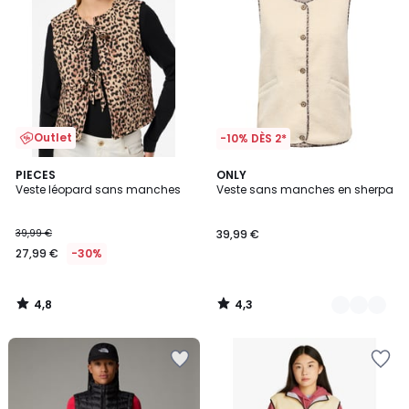
Outlet
-10% DÈS 2*
4,8
4,3
PIECES
2
ONLY
/ 5
/ 5
Veste léopard sans manches
Veste sans manches en sherpa
Couleurs
39,99 €
39,99 €
27,99 €
-30%
4,8
4,3
/
/
5
5