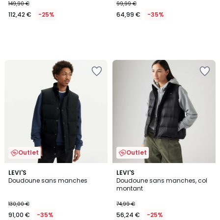
149,90 €
99,99 €
112,42 €
-25%
64,99 €
-35%
Outlet
Outlet
4,6
2
LEVI'S
LEVI'S
/ 5
Doudoune sans manches
Doudoune sans manches, col
Couleurs
montant
130,00 €
74,99 €
91,00 €
-35%
56,24 €
-25%