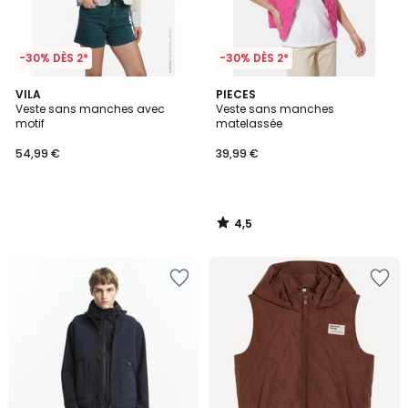
-30% DÈS 2*
-30% DÈS 2*
4,5
VILA
PIECES
/ 5
Veste sans manches avec
Veste sans manches
motif
matelassée
54,99 €
39,99 €
4,5
/
5