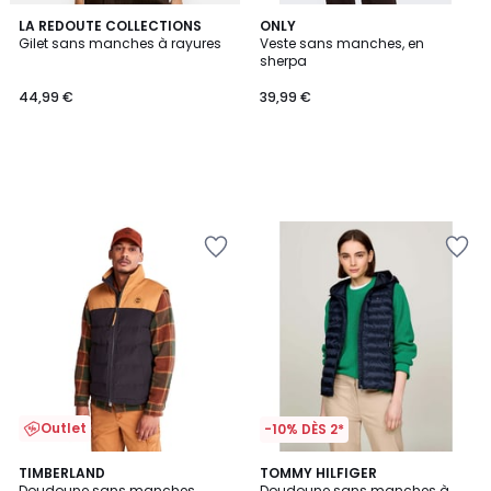
LA REDOUTE COLLECTIONS
ONLY
Gilet sans manches à rayures
Veste sans manches, en
sherpa
44,99 €
39,99 €
Outlet
-10% DÈS 2*
4,9
5
TIMBERLAND
TOMMY HILFIGER
/ 5
/
Doudoune sans manches
Doudoune sans manches à