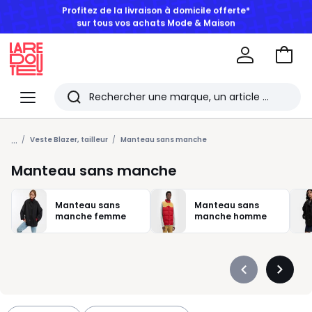
BONS PLANS | Jusqu'à -50% dès 2 articles*
Aller
au
La
panie
Redoute
Menu
Rechercher
Les
...
derniers
Veste Blazer, tailleur
Manteau sans manche
articles
Manteau sans manche
consultés
Manteau sans
Manteau sans
manche femme
manche homme
Précédent
Suivan
-
-
défiler
défiler