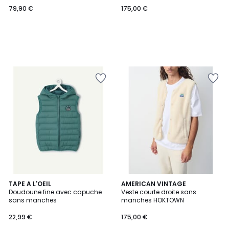
79,90 €
175,00 €
TAPE A L'OEIL
5
AMERICAN VINTAGE
Doudoune fine avec capuche
Veste courte droite sans
Couleurs
sans manches
manches HOKTOWN
22,99 €
175,00 €