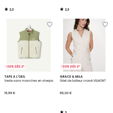
2,3
2,3
/
/
5
5
-30% DÈS 2*
-30% DÈS 2*
3
TAPE A L'OEIL
GRACE & MILA
/
Veste sans manches en sherpa
Gilet de tailleur croisé VILMONT
5
19,99 €
65,00 €
3