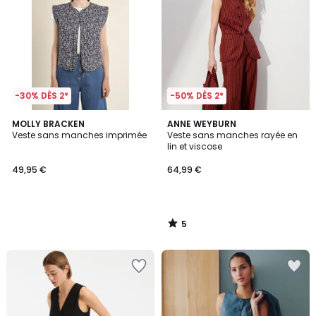
-30% DÈS 2*
-50% DÈS 2*
5
MOLLY BRACKEN
ANNE WEYBURN
/
Veste sans manches imprimée
Veste sans manches rayée en
5
lin et viscose
49,95 €
64,99 €
5
/
5