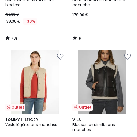
5
bicolore
capuche
199,00 €
179,90 €
139,30 €
-30%
4,9
5
/
/
5
5
Outlet
Outlet
TOMMY HILFIGER
VILA
Veste légère sans manches
Blouson en simili, sans
manches