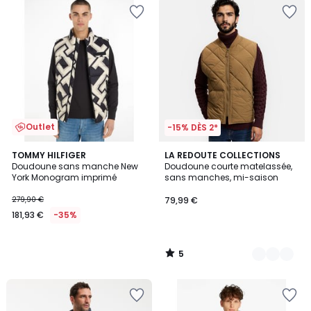
Outlet
-15% DÈS 2*
5
TOMMY HILFIGER
2
LA REDOUTE COLLECTIONS
/
Doudoune sans manche New
Doudoune courte matelassée,
Couleurs
5
York Monogram imprimé
sans manches, mi-saison
279,90 €
79,99 €
181,93 €
-35%
5
/
5