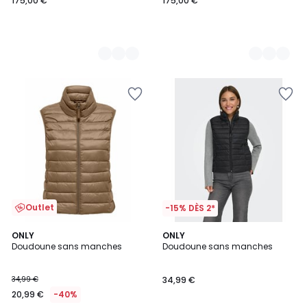
175,00 €
175,00 €
Outlet
-15% DÈS 2*
2,3
2,3
ONLY
ONLY
/ 5
/ 5
Doudoune sans manches
Doudoune sans manches
34,99 €
34,99 €
20,99 €
-40%