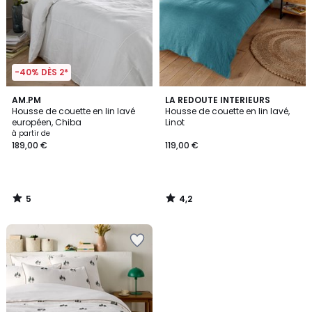
-40% DÈS 2*
5
4,2
AM.PM
LA REDOUTE INTERIEURS
/
/ 5
Housse de couette en lin lavé
Housse de couette en lin lavé,
5
européen, Chiba
Linot
à partir de
189,00 €
119,00 €
5
4,2
/
/
5
5