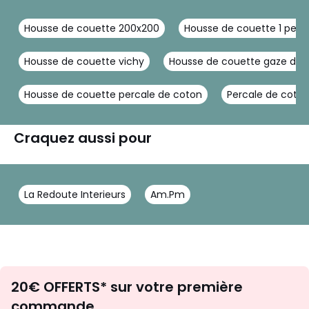
Housse de couette 200x200
Housse de couette 1 pers
Housse de couette vichy
Housse de couette gaze de 
Housse de couette percale de coton
Percale de coto
Craquez aussi pour
La Redoute Interieurs
Am.Pm
Envie
20€ OFFERTS* sur votre première
d'inspirations
commande.