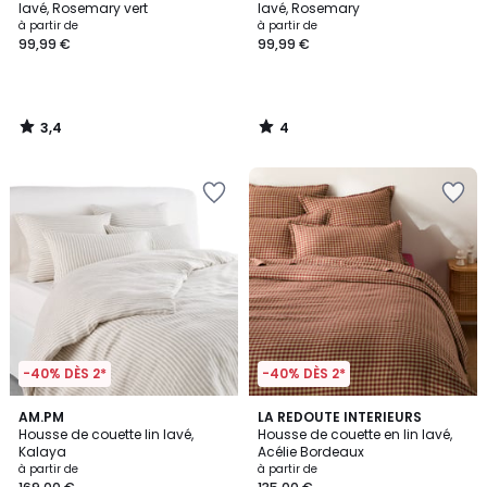
5
lavé, Rosemary vert
lavé, Rosemary
à partir de
à partir de
99,99 €
99,99 €
3,4
4
/
/
5
5
-40% DÈS 2*
-40% DÈS 2*
3,6
2,2
AM.PM
LA REDOUTE INTERIEURS
/ 5
/ 5
Housse de couette lin lavé,
Housse de couette en lin lavé,
Kalaya
Acélie Bordeaux
à partir de
à partir de