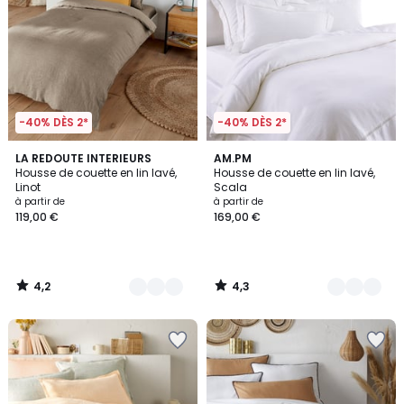
-40% DÈS 2*
-40% DÈS 2*
4,2
4,3
21
LA REDOUTE INTERIEURS
2
AM.PM
/ 5
/ 5
Housse de couette en lin lavé,
Housse de couette en lin lavé,
Couleurs
Couleurs
Linot
Scala
à partir de
à partir de
119,00 €
169,00 €
4,2
4,3
/
/
5
5