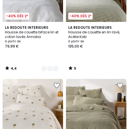
-40% DÈS 2*
-40% DÈS 2*
4,4
5
8
LA REDOUTE INTERIEURS
LA REDOUTE INTERIEURS
/ 5
/
Housse de couette biface lin et
Housse de couette en lin lavé,
Couleurs
5
coton lavés Annaba
Acélie Kaki
à partir de
à partir de
79,99 €
135,00 €
4,4
5
/
/
5
5