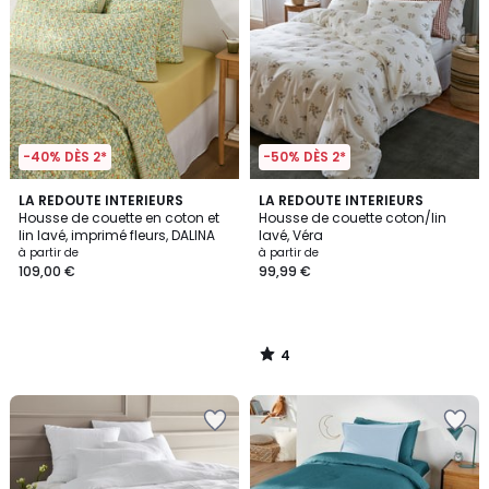
-40% DÈS 2*
-50% DÈS 2*
4
LA REDOUTE INTERIEURS
LA REDOUTE INTERIEURS
/
Housse de couette en coton et
Housse de couette coton/lin
5
lin lavé, imprimé fleurs, DALINA
lavé, Véra
à partir de
à partir de
109,00 €
99,99 €
4
/
5