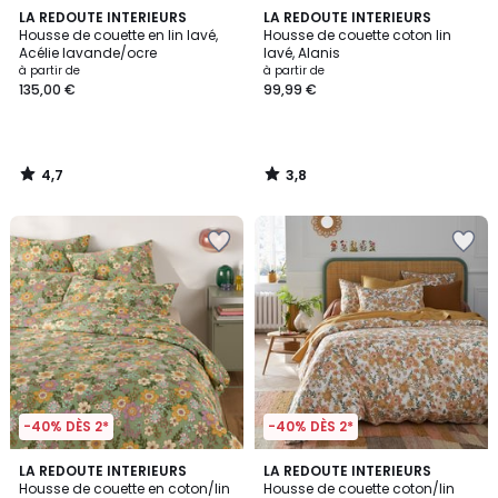
4,7
3,8
LA REDOUTE INTERIEURS
LA REDOUTE INTERIEURS
/ 5
/ 5
Housse de couette en lin lavé,
Housse de couette coton lin
Acélie lavande/ocre
lavé, Alanis
à partir de
à partir de
135,00 €
99,99 €
4,7
3,8
/
/
5
5
-40% DÈS 2*
-40% DÈS 2*
3,4
4
LA REDOUTE INTERIEURS
LA REDOUTE INTERIEURS
/ 5
/
Housse de couette en coton/lin
Housse de couette coton/lin