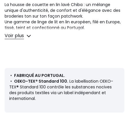
La housse de couette en lin lavé Chiba : un mélange
unique d'authenticité, de confort et d'élégance avec des
broderies ton sur ton façon patchwork.
Une gamme de linge de lit en lin européen, filé en Europe,
tissé, teint et confectionné au Portugal.
Le lin lavé est facile à vivre et légèrement froissé puisqu'il
Voir plus
ne se repasse pas. Lavé pour plus de douceur et de
modernité, il s'assouplit et s'embellit lavage après lavage.
Description
• 100% lin
• Lin lavé
• Broderies ton sur ton
•
FABRIQUÉ AU PORTUGAL.
• Envers uni
•
OEKO-TEX® Standard 100.
La labellisation OEKO-
• Base droite boutonnée
TEX® Standard 100 contrôle les substances nocives
des produits textiles via un label indépendant et
À associer avec le drap-housse Elina vendu sur le site.
international.
Entretien
Suivez nos conseils d'entretien pour conserver la qualité de
votre linge.
• Température de lavage 40°