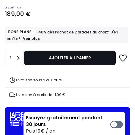
Prix
à partir de
189,00 €
à
partir
de
189,00
BONS PLANS :
-40% dès l’achat de 2 articles au choix*
J'en
€.
BONS
Voir plus
profite !
PLANS
:
-40%
Quantité
1
AJOUTER AU PANIER
dès
l’achat
de
2
articles
Livraison sous 2 à 3 jours
au
choix*
J'en
Livraison à partir de :
1,99 €
profite
!
Essayez gratuitement pendant
30 jours
Puis 19€ / an