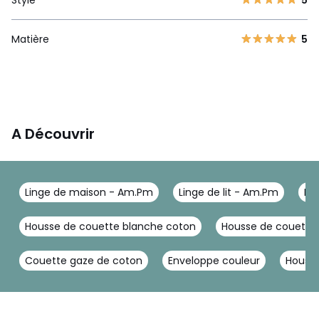
Matière
5
A Découvrir
Linge de maison - Am.Pm
Linge de lit - Am.Pm
Ho
Housse de couette blanche coton
Housse de couette
Couette gaze de coton
Enveloppe couleur
Housse