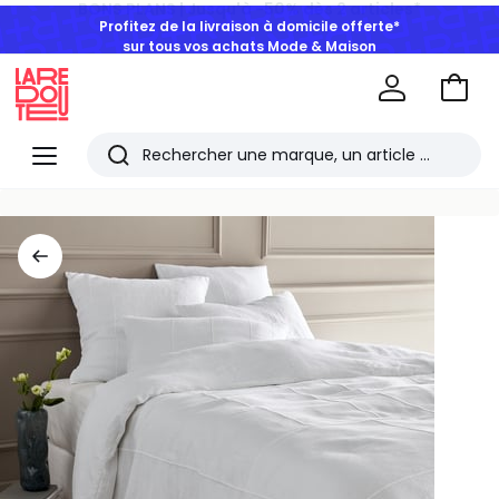
Profitez de la livraison à domicile offerte*
sur tous vos achats Mode & Maison
Aller
au
La
panie
Redoute
Menu
Rechercher
Les
derniers
articles
consultés