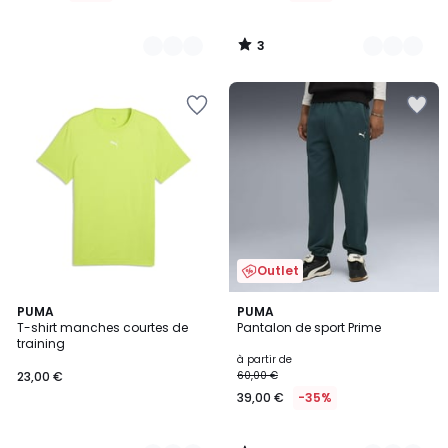
3
/
5
Outlet
5
3
PUMA
3
PUMA
/
T-shirt manches courtes de
Pantalon de sport Prime
Couleurs
Couleurs
5
training
à partir de
23,00 €
60,00 €
39,00 €
-35%