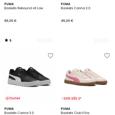
5
2
PUMA
2
PUMA
/
Baskets Rebound v6 Low
Baskets Carina 3.0
Couleurs
Couleurs
5
65,00 €
45,00 €
5
/
5
Outlet
-30% DÈS 2*
PUMA
PUMA
Baskets Carina 3.0
Baskets Club II Era