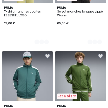
2
PUMA
2
PUMA
T-shirt manches courtes,
Sweat manches longues zippé
Couleurs
Couleurs
ESSENTIEL LOGO
Woven
28,00 €
65,00 €
-25% DÈS 2*
2
PUMA
3
PUMA