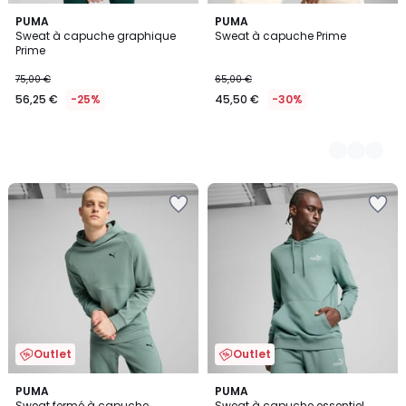
PUMA
2
PUMA
Sweat à capuche graphique
Sweat à capuche Prime
Couleurs
Prime
75,00 €
65,00 €
56,25 €
-25%
45,50 €
-30%
Outlet
Outlet
5
PUMA
8
PUMA
/
Sweat fermé à capuche
Sweat à capuche essentiel