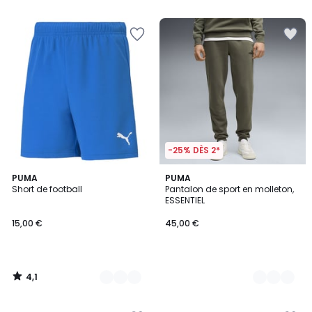
5
-25% DÈS 2*
4,1
3
PUMA
3
PUMA
/ 5
Short de football
Pantalon de sport en molleton,
Couleurs
Couleurs
ESSENTIEL
15,00 €
45,00 €
4,1
/
5