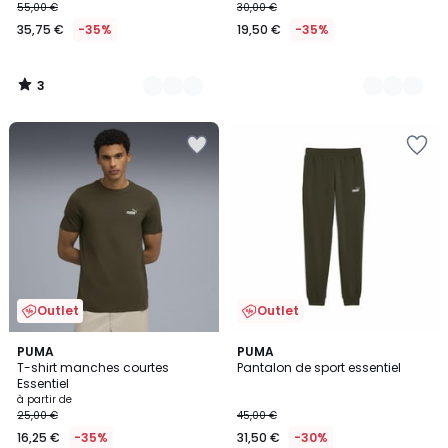
55,00 €
30,00 €
35,75 €
-35%
19,50 €
-35%
3
/
5
Outlet
Outlet
3
5
PUMA
4
PUMA
/
T-shirt manches courtes
Pantalon de sport essentiel
Couleurs
Couleurs
5
Essentiel
à partir de
25,00 €
45,00 €
16,25 €
-35%
31,50 €
-30%