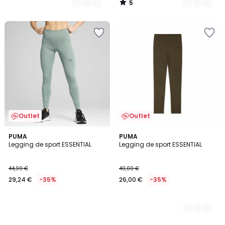
5
/
5
Outlet
Outlet
PUMA
2
PUMA
Legging de sport ESSENTIAL
Legging de sport ESSENTIAL
Couleurs
44,99 €
40,00 €
29,24 €
-35%
26,00 €
-35%