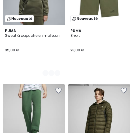
Nouveauté
Nouveauté
3
PUMA
PUMA
Sweat à capuche en molleton
Short
Couleurs
35,00 €
23,00 €