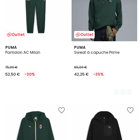
Outlet
Outlet
PUMA
2
PUMA
Pantalon AC Milan
Sweat à capuche Prime
Couleurs
75,00 €
65,00 €
52,50 €
-30%
42,25 €
-35%