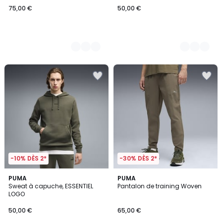
75,00 €
50,00 €
-10% DÈS 2*
-30% DÈS 2*
3
PUMA
3
PUMA
Sweat à capuche, ESSENTIEL
Pantalon de training Woven
Couleurs
Couleurs
LOGO
50,00 €
65,00 €