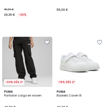
45,00 €
55,00 €
29,25 €
-35%
-30% DÈS 2*
-15% DÈS 2*
PUMA
3
PUMA
Pantalon cargo en woven
Baskets Caven III
Couleurs