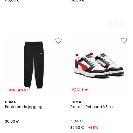
40,00 €
40,00 €
Outlet
-10% DÈS 2*
5
PUMA
PUMA
/
Pantalon de jogging
Baskets Rebound V6 Lo
5
30,00 €
50,00 €
32,50 €
-35%