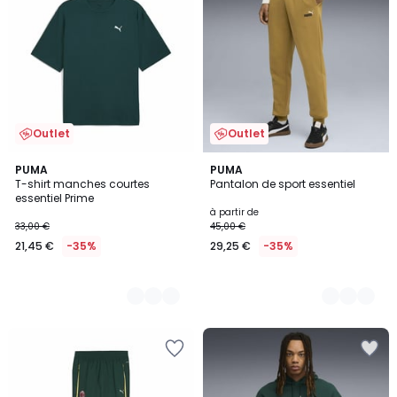
Outlet
Outlet
3
PUMA
3
PUMA
T-shirt manches courtes
Pantalon de sport essentiel
Couleurs
Couleurs
essentiel Prime
à partir de
33,00 €
45,00 €
21,45 €
-35%
29,25 €
-35%