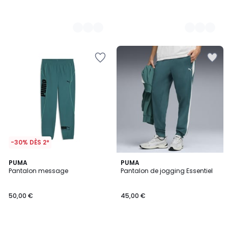
-30% DÈS 2*
2
PUMA
2
PUMA
Pantalon message
Pantalon de jogging Essentiel
Couleurs
Couleurs
50,00 €
45,00 €