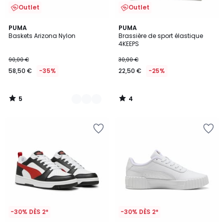
Outlet
Outlet
5
4
2
PUMA
PUMA
/
/
Baskets Arizona Nylon
Brassière de sport élastique
Couleurs
5
5
4KEEPS
90,00 €
30,00 €
58,50 €
-35%
22,50 €
-25%
5
4
/
/
5
5
-30% DÈS 2*
-30% DÈS 2*