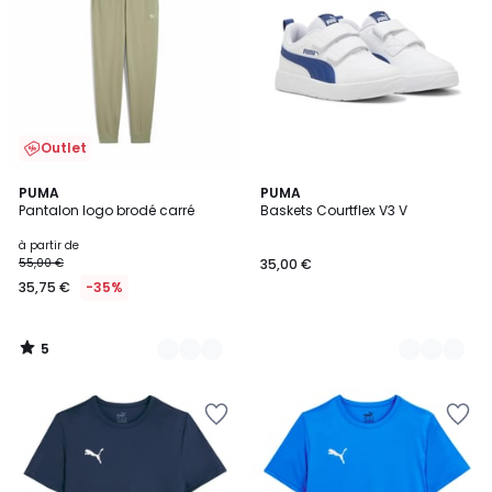
Outlet
5
3
PUMA
2
PUMA
/
Pantalon logo brodé carré
Baskets Courtflex V3 V
Couleurs
Couleurs
5
à partir de
55,00 €
35,00 €
35,75 €
-35%
5
/
5