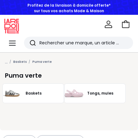
BONS PLANS | Jusqu'à -50% dès 2 articles*
Aller
au
La
panie
Redoute
Menu
Rechercher
Les
...
derniers
Baskets
Puma verte
articles
Puma verte
consultés
Baskets
Tongs, mules