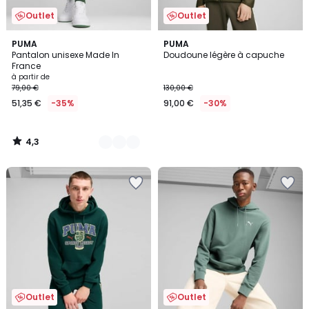
Outlet
Outlet
4,3
2
PUMA
PUMA
/ 5
Pantalon unisexe Made In
Doudoune légère à capuche
Couleurs
France
à partir de
79,00 €
130,00 €
51,35 €
-35%
91,00 €
-30%
4,3
/
5
Outlet
Outlet