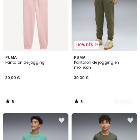
-10% DÈS 2*
5
5
PUMA
5
PUMA
/
/
Pantalon de jogging
Pantalon de jogging en
Couleurs
5
5
molleton
30,00 €
30,00 €
5
5
/
/
5
5