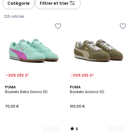
Catégorie
Filtrer et trier
225 articles
-30% DÈS 2*
-30% DÈS 2*
5
2
PUMA
2
PUMA
/
Baskets Bella Donna SD
Baskets Arizona SD
Couleurs
Couleurs
5
70,00
70,00 €
100,00 €
€.
5
/