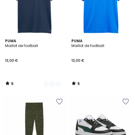
5
5
4
PUMA
PUMA
/
/
Maillot de football
Maillot de football
Couleurs
5
5
13,00 €
13,00 €
5
5
/
/
5
5