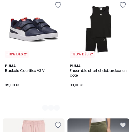
-10% DÈS 2*
-30% DÈS 2*
2
PUMA
PUMA
Baskets Courtflex V3 V
Ensemble short et débardeur en
Couleurs
côte
35,00 €
33,00 €