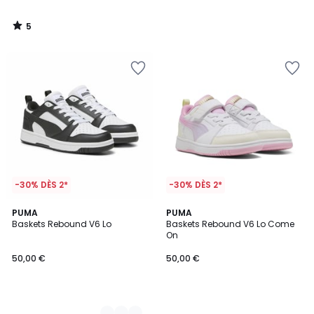
5
/
5
-30% DÈS 2*
-30% DÈS 2*
2
PUMA
PUMA
Baskets Rebound V6 Lo
Baskets Rebound V6 Lo Come
Couleurs
On
50,00 €
50,00 €