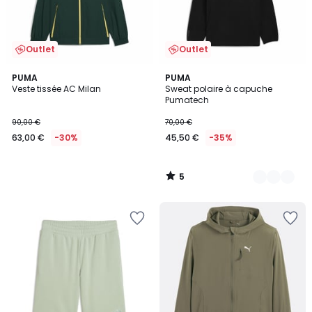
Outlet
Outlet
5
PUMA
2
PUMA
/
Veste tissée AC Milan
Sweat polaire à capuche
Couleurs
5
Pumatech
90,00 €
70,00 €
63,00 €
-30%
45,50 €
-35%
5
/
5