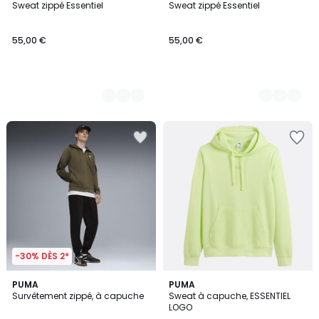
Sweat zippé Essentiel
Sweat zippé Essentiel
Couleurs
Couleurs
55,00 €
55,00 €
-30% DÈS 2*
3
PUMA
5
PUMA
Survêtement zippé, à capuche
Sweat à capuche, ESSENTIEL
Couleurs
Couleurs
LOGO