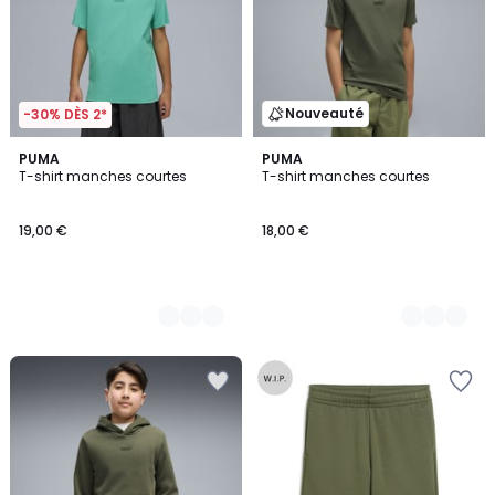
Nouveauté
-30% DÈS 2*
4
PUMA
4
PUMA
T-shirt manches courtes
T-shirt manches courtes
Couleurs
Couleurs
19,00 €
18,00 €