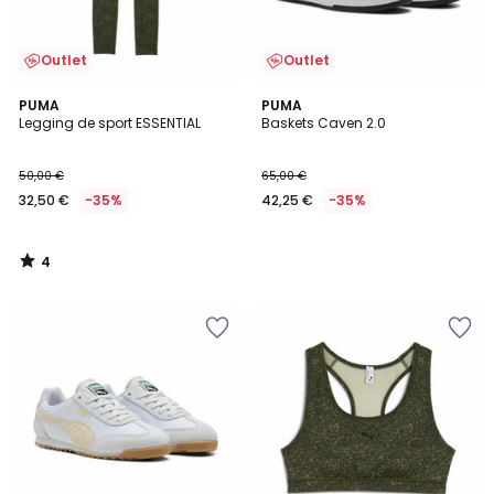
Outlet
Outlet
4
PUMA
PUMA
/
Legging de sport ESSENTIAL
Baskets Caven 2.0
5
50,00 €
65,00 €
32,50 €
-35%
42,25 €
-35%
4
/
5