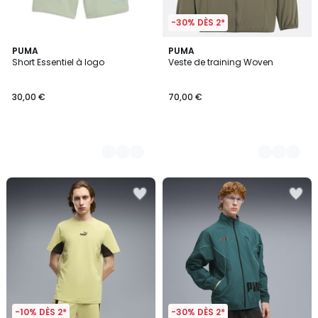
-30% DÈS 2*
4
PUMA
3
PUMA
Short Essentiel à logo
Veste de training Woven
Couleurs
Couleurs
30,00 €
70,00 €
-10% DÈS 2*
-30% DÈS 2*