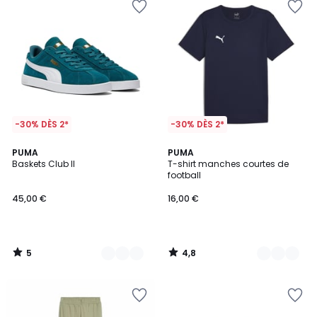
-30% DÈS 2*
-30% DÈS 2*
5
4,8
3
PUMA
6
PUMA
/
/ 5
Baskets Club II
T-shirt manches courtes de
Couleurs
Couleurs
5
football
45,00 €
16,00 €
5
4,8
/
/
5
5