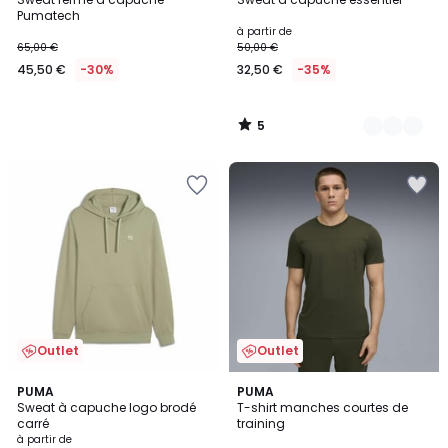
Couleurs
5
Pumatech
à partir de
65,00 €
50,00 €
45,50 €
-30%
32,50 €
-35%
5
/
5
Outlet
Outlet
3
2
PUMA
2
PUMA
/
Sweat à capuche logo brodé
T-shirt manches courtes de
Couleurs
Couleurs
5
carré
training
à partir de