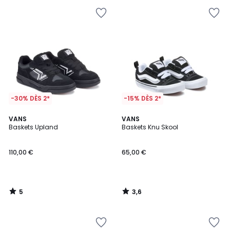
-30% DÈS 2*
-15% DÈS 2*
5
3,6
VANS
VANS
/
/ 5
Baskets Upland
Baskets Knu Skool
5
110,00 €
65,00 €
5
3,6
/
/
5
5