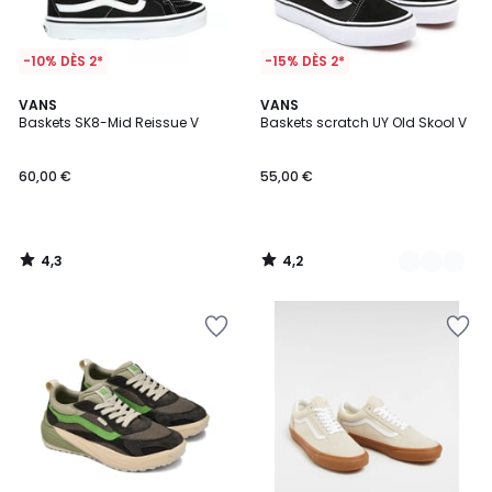
-10% DÈS 2*
-15% DÈS 2*
4,3
4,2
VANS
2
VANS
/ 5
/ 5
Baskets SK8-Mid Reissue V
Baskets scratch UY Old Skool V
Couleurs
60,00 €
55,00 €
4,3
4,2
/
/
5
5