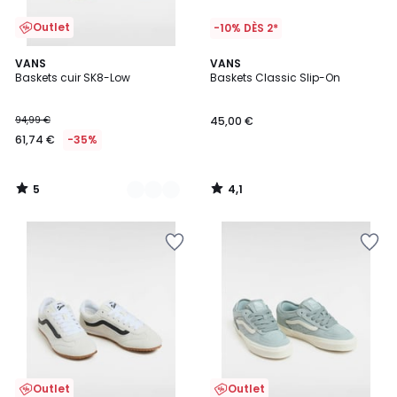
Outlet
-10% DÈS 2*
5
4,1
2
VANS
VANS
/
/ 5
Baskets cuir SK8-Low
Baskets Classic Slip-On
Couleurs
5
94,99 €
45,00 €
61,74 €
-35%
5
4,1
/
/
5
5
Outlet
Outlet