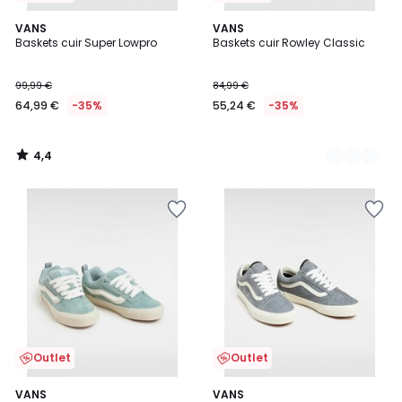
4,4
VANS
2
VANS
/ 5
Baskets cuir Super Lowpro
Baskets cuir Rowley Classic
Couleurs
99,99 €
84,99 €
64,99 €
-35%
55,24 €
-35%
4,4
/
5
Outlet
Outlet
VANS
2
VANS