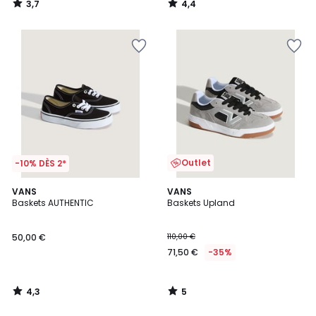
3,7
4,4
/
/
5
5
Outlet
-10% DÈS 2*
4,3
5
VANS
VANS
/ 5
/
Baskets AUTHENTIC
Baskets Upland
5
50,00 €
110,00 €
71,50 €
-35%
4,3
5
/
/
5
5