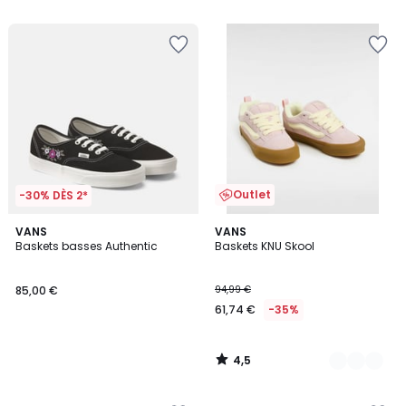
5
5
Outlet
-30% DÈS 2*
4,5
VANS
2
VANS
/ 5
Baskets basses Authentic
Baskets KNU Skool
Couleurs
85,00 €
94,99 €
61,74 €
-35%
4,5
/
5