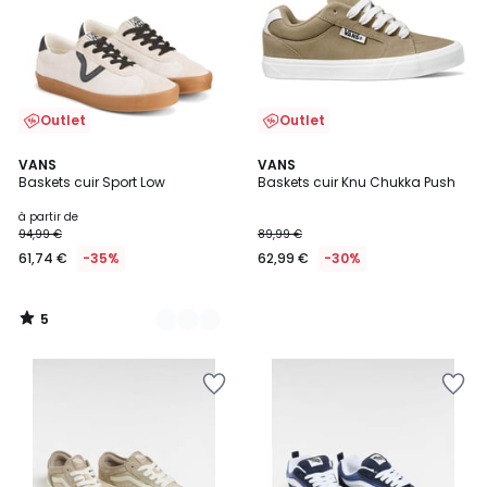
Outlet
Outlet
5
4
VANS
VANS
/
Baskets cuir Sport Low
Baskets cuir Knu Chukka Push
Couleurs
5
à partir de
94,99 €
89,99 €
61,74 €
-35%
62,99 €
-30%
5
/
5