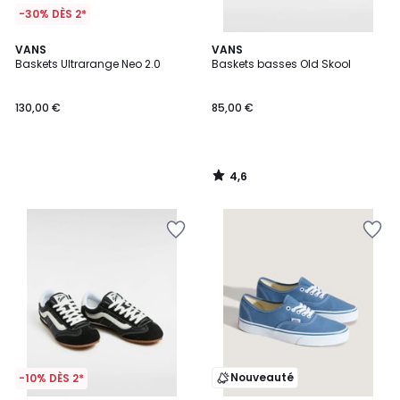
-30% DÈS 2*
4,6
VANS
VANS
/ 5
Baskets Ultrarange Neo 2.0
Baskets basses Old Skool
130,00 €
85,00 €
4,6
/
5
Nouveauté
-10% DÈS 2*