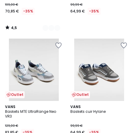
109,00 €
99,99 €
70,85 €
-35%
64,99 €
-35%
4,5
/
5
Outlet
Outlet
4,6
VANS
VANS
/ 5
Baskets MTE UltraRange Neo
Baskets cuir Hylane
VR3
129,00 €
99,99 €
83,85 €
-35%
64,99 €
-35%