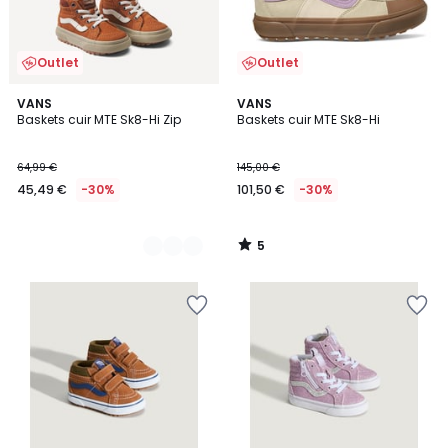
Outlet
Outlet
5
2
VANS
VANS
/
Baskets cuir MTE Sk8-Hi Zip
Baskets cuir MTE Sk8-Hi
Couleurs
5
64,99 €
145,00 €
45,49 €
-30%
101,50 €
-30%
5
/
5