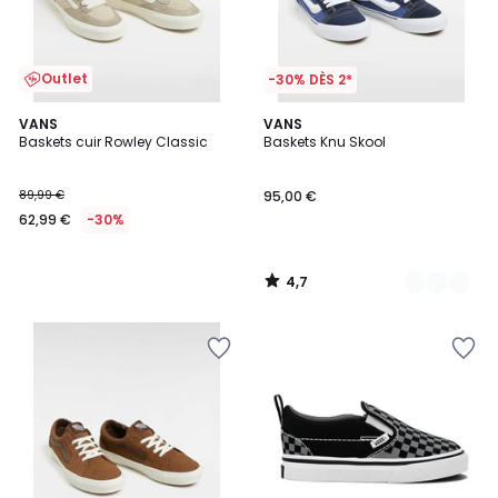
Outlet
-30% DÈS 2*
4,7
VANS
2
VANS
/ 5
Baskets cuir Rowley Classic
Baskets Knu Skool
Couleurs
89,99 €
95,00 €
62,99 €
-30%
4,7
/
5