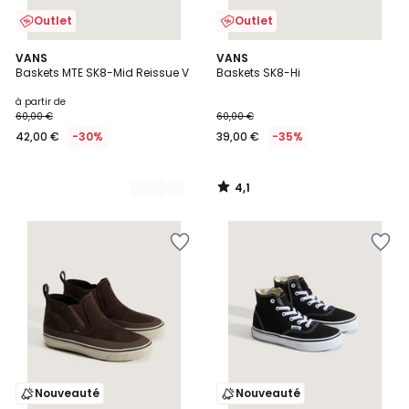
Outlet
Outlet
4,1
2
VANS
VANS
/ 5
Baskets MTE SK8-Mid Reissue V
Baskets SK8-Hi
Couleurs
à partir de
60,00 €
60,00 €
42,00 €
-30%
39,00 €
-35%
4,1
/
5
Nouveauté
Nouveauté