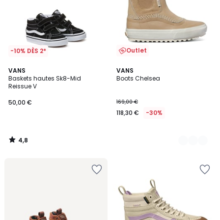
Outlet
-10% DÈS 2*
4,8
VANS
2
VANS
/ 5
Baskets hautes Sk8-Mid
Boots Chelsea
Couleurs
Reissue V
50,00 €
169,00 €
118,30 €
-30%
4,8
/
5