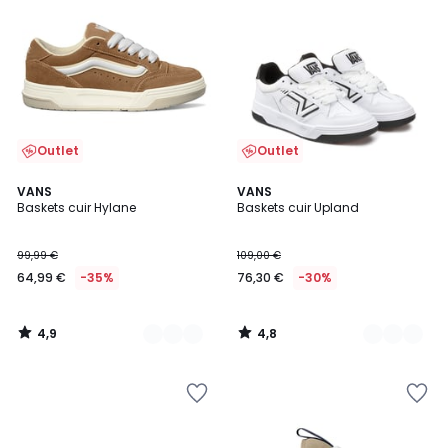
Outlet
Outlet
4,9
4,8
3
VANS
2
VANS
/ 5
/ 5
Baskets cuir Hylane
Baskets cuir Upland
Couleurs
Couleurs
99,99 €
109,00 €
64,99 €
-35%
76,30 €
-30%
4,9
4,8
/
/
5
5