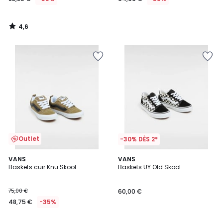
4,6
/
5
Outlet
-30% DÈS 2*
4,6
2
VANS
VANS
/ 5
Baskets cuir Knu Skool
Baskets UY Old Skool
Couleurs
75,00 €
60,00 €
48,75 €
-35%