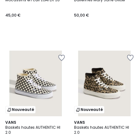
45,00 €
50,00 €
Nouveauté
Nouveauté
3,9
VANS
VANS
/ 5
Baskets hautes AUTHENTIC HI
Baskets hautes AUTHENTIC HI
2.0
2.0