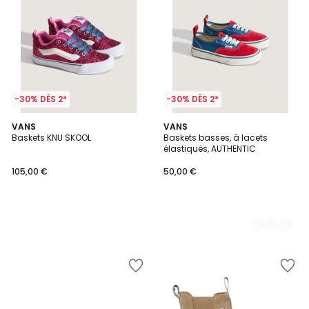
-30% DÈS 2*
-30% DÈS 2*
VANS
2
VANS
Baskets KNU SKOOL
Baskets basses, à lacets
Couleurs
élastiqués, AUTHENTIC
105,00 €
50,00 €