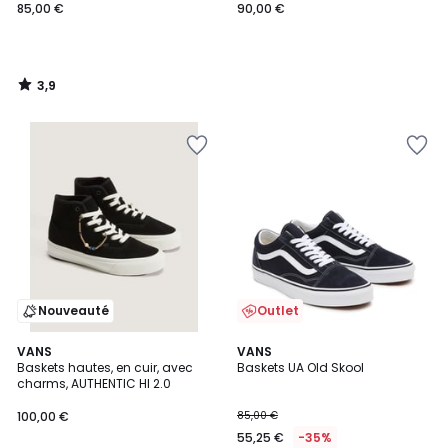
85,00 €
90,00 €
3,9
/
5
Nouveauté
Outlet
4,9
VANS
VANS
/ 5
Baskets hautes, en cuir, avec
Baskets UA Old Skool
charms, AUTHENTIC HI 2.0
100,00 €
85,00 €
55,25 €
-35%