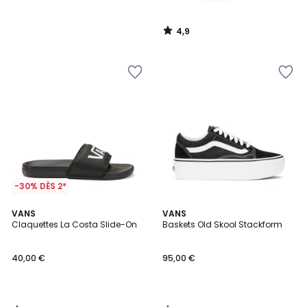
4,9
/
5
-30% DÈS 2*
3,7
4,4
VANS
VANS
/ 5
/ 5
Claquettes La Costa Slide-On
Baskets Old Skool Stackform
40,00 €
95,00 €