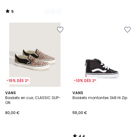
5
/
5
-15% DÈS 2*
-10% DÈS 2*
4,4
VANS
VANS
/ 5
Baskets en cuir, CLASSIC SLIP-
Baskets montantes Sk8 Hi Zip
ON
80,00 €
55,00 €
4,4