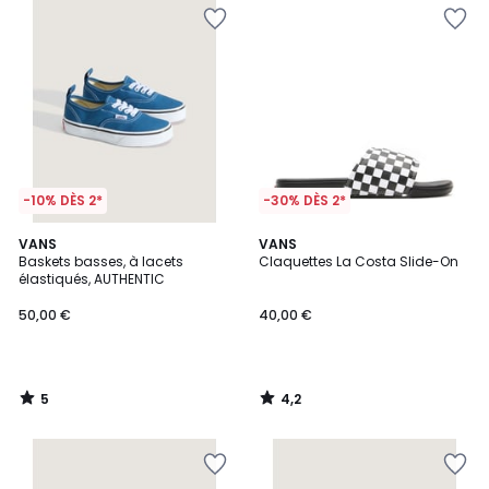
-10% DÈS 2*
-30% DÈS 2*
5
4,2
VANS
VANS
/
/ 5
Baskets basses, à lacets
Claquettes La Costa Slide-On
5
élastiqués, AUTHENTIC
50,00 €
40,00 €
5
4,2
/
/
5
5