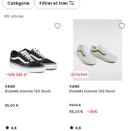
à
à
Catégorie
Filtrer et trier
gauche
droite
185 articles
Outlet
-10% DÈS 2*
4,6
4,6
VANS
VANS
/ 5
/ 5
Baskets basses Old Skool
Baskets basses Old Skool
85,00
85,00 €
84,99 €
€.
55,24 €
-35%
4,6
4,6
/
/