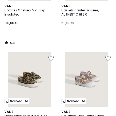
4,3
VANS
VANS
/ 5
Bottines Chelsea Mid-Slip
Baskets hautes zippées,
Insulated
AUTHENTIC HI 2.0
120,00 €
60,00 €
4,3
/
5
Nouveauté
Nouveauté
VANS
VANS
Mocassins en cuir LOAFER 53
Ballerines Mary Jane Glitter