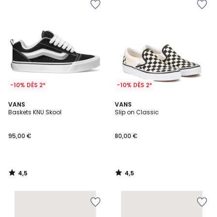
-10% DÈS 2*
-10% DÈS 2*
4,5
4,5
VANS
VANS
/ 5
/ 5
Baskets KNU Skool
Slip on Classic
95,00 €
80,00 €
4,5
4,5
/
/
5
5