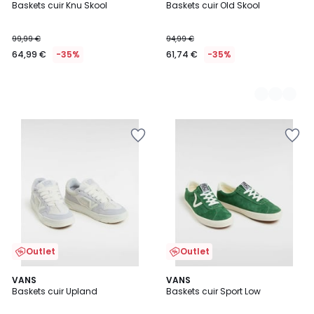
Baskets cuir Knu Skool
Baskets cuir Old Skool
Couleurs
99,99 €
94,99 €
64,99 €
-35%
61,74 €
-35%
Outlet
Outlet
4,5
2
VANS
VANS
/ 5
Baskets cuir Upland
Baskets cuir Sport Low
Couleurs