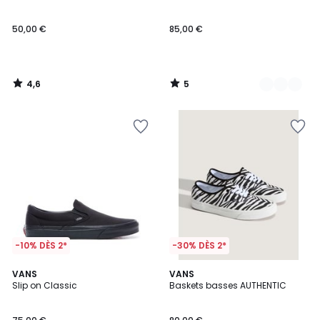
5
50,00 €
85,00 €
4,6
5
/
/
5
5
-10% DÈS 2*
-30% DÈS 2*
4,5
VANS
VANS
/ 5
Slip on Classic
Baskets basses AUTHENTIC