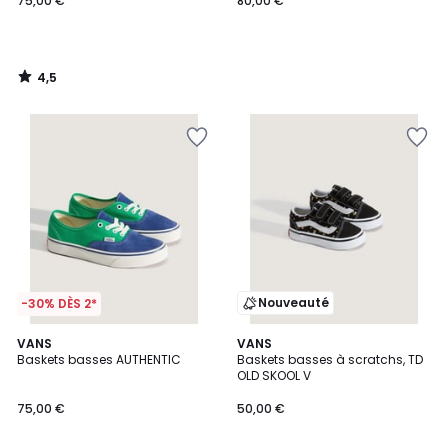
75,00 €
80,00 €
4,5
/
5
Nouveauté
-30% DÈS 2*
5
2
VANS
VANS
/
Baskets basses AUTHENTIC
Baskets basses à scratchs, TD
Couleurs
5
OLD SKOOL V
75,00 €
50,00 €