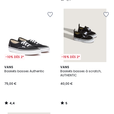
/
5
-10% DÈS 2*
-15% DÈS 2*
4,4
5
VANS
VANS
/ 5
/
Baskets basses Authentic
Baskets basses à scratch,
5
AUTHENTIC
75,00 €
40,00 €
4,4
5
/
/
5
5