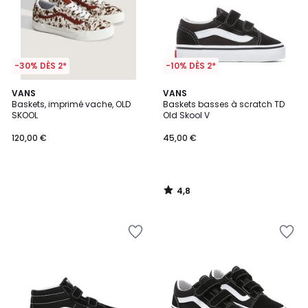
-30% DÈS 2*
-10% DÈS 2*
4,8
VANS
VANS
/ 5
Baskets, imprimé vache, OLD
Baskets basses à scratch TD
SKOOL
Old Skool V
120,00 €
45,00 €
4,8
/
5