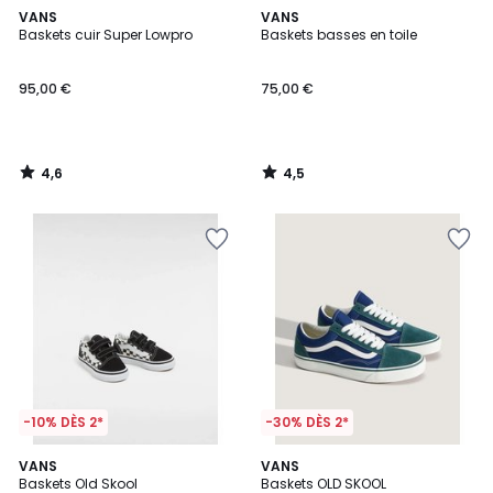
4,6
4,5
VANS
VANS
/ 5
/ 5
Baskets cuir Super Lowpro
Baskets basses en toile
95,00 €
75,00 €
4,6
4,5
/
/
5
5
-10% DÈS 2*
-30% DÈS 2*
4,6
5
VANS
2
VANS
/ 5
/
Baskets Old Skool
Baskets OLD SKOOL
Couleurs