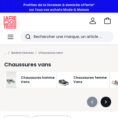
BONS PLANS | Jusqu'à -50% dès 2 articles*
Aller
au
La
panie
Redoute
Menu
Rechercher
Les
...
derniers
Baskets basses
Chaussures vans
articles
Chaussures vans
consultés
Chaussures homme
Chaussures femme
Vans
Vans
Précédent
Suivan
-
-
défiler
défiler