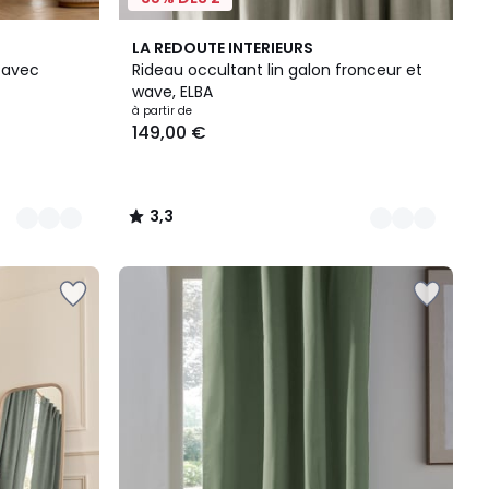
4
3,3
LA REDOUTE INTERIEURS
Couleurs
/ 5
, avec
Rideau occultant lin galon fronceur et
wave, ELBA
à partir de
149,00 €
3,3
/
5