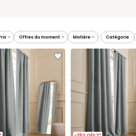
prix
offres du moment
matière
catégorie
*
-25% DÈS 2*