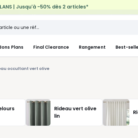
n à domicile offerte*
sur tous vos achats Mode & Maiso
Bons Plans
Final Clearance
Rangement
Best-sell
au occultant vert olive
elours
Rideau vert olive
R
lin