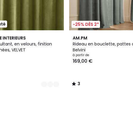
uté
-25% DÈS 2*
4
3
E INTERIEURS
AM.PM
Couleurs
/
ltant, en velours, finition
Rideau en bouclette, pattes
5
hées, VELVET
Belvini
à partir de
169,00 €
3
/
5