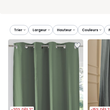
Trier
largeur
hauteur
couleurs
-20% DÈS 2*
-15% DÈS 2