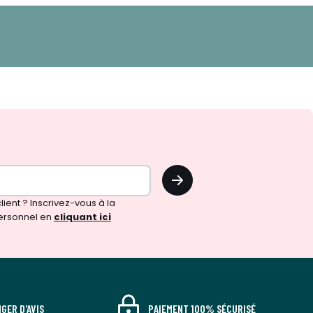
OK
!
ient ? Inscrivez-vous à la
ersonnel en
cliquant ici
GER D'AVIS
PAIEMENT 100% SÉCURISÉ