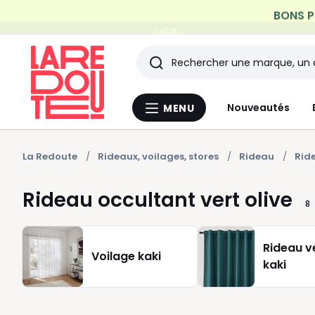
Profitez de la livraiso
Rechercher
Les
Nouveautés
MENU
Menu
derniers
La
Redoute
articles
La Redoute
Rideaux, voilages, stores
Rideau
Ride
consultés
Rideau occultant vert olive
8
Rideau v
Voilage kaki
kaki