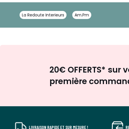
La Redoute Interieurs
Am.Pm
20€ OFFERTS* sur v
première comman
LIVRAISON RAPIDE ET SUR MESURE !
R