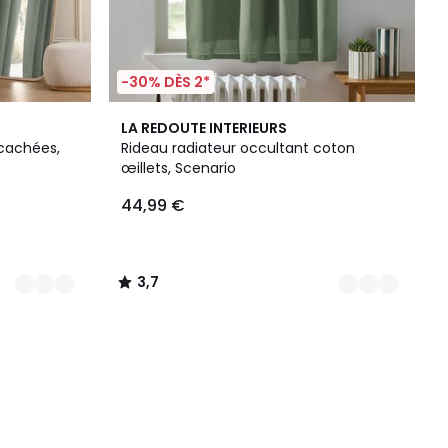
-30% DÈS 2*
3
3,7
LA REDOUTE INTERIEURS
Couleurs
/ 5
 cachées,
Rideau radiateur occultant coton
œillets, Scenario
44,99 €
3,7
/
5