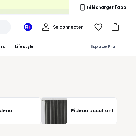
n
Télécharger l'app
Mon
Se connecter
Mon
Voir
Aller
compte
espace
ma
au
La
wishlist
panier
ers
Lifestyle
Espace Pro
Redoute
+
ideau
Rideau occultant