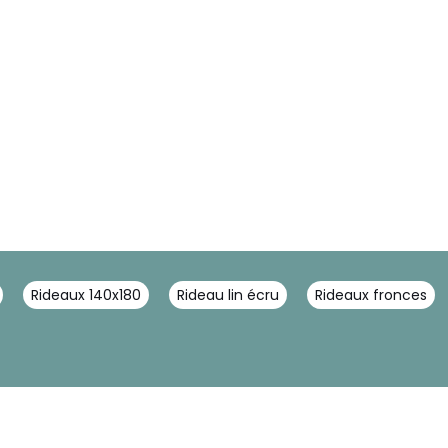
Rideaux 140x180
Rideau lin écru
Rideaux fronces