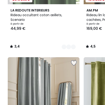
8
3,4
5
4,5
LA REDOUTE INTERIEURS
AM.PM
Couleurs
/ 5
Couleurs
/ 5
Rideau occultant coton œillets,
Rideau lin 
Scenario
cachées, P
Prix
à partir de
à partir de
44,99 €
169,00 €
à
partir
de
44,99
3,4
4,5
€.
/
/
5
5