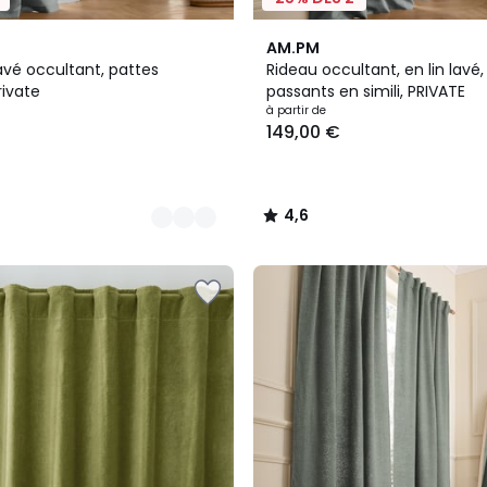
11
4,6
AM.PM
Couleurs
/ 5
lavé occultant, pattes
Rideau occultant, en lin lavé
rivate
passants en simili, PRIVATE
à partir de
149,00 €
4,6
/
5