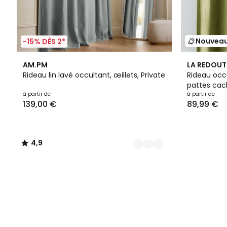
Nouvea
-15% DÈS 2*
10
4,9
4
AM.PM
LA REDOUT
Couleurs
/ 5
Couleurs
Rideau lin lavé occultant, œillets, Private
Rideau occu
pattes cac
à partir de
à partir de
139,00 €
89,99 €
4,9
/
5