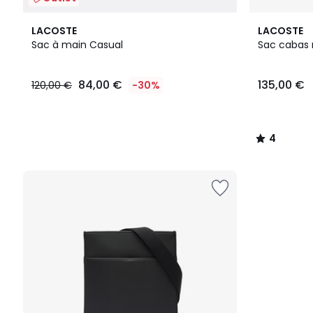
4
LACOSTE
LACOSTE
/
Sac à main Casual
Sac cabas 
5
84,00
84,00 €
135,00 €
120,00 €
-30%
€
au
lieu
de
4
120,00
/
€
5
30%
de
réduction
appliquée.