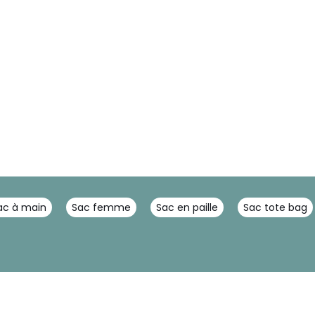
sac à main
Sac femme
Sac en paille
Sac tote bag