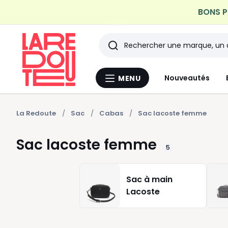
BONS PL
Profitez de la livraiso
Rechercher
Les
Nouveautés
MENU
Menu
derniers
La
Redoute
articles
La Redoute
Sac
Cabas
Sac lacoste femme
consultés
Sac lacoste femme
5
Sac à main
Lacoste