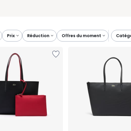
prix
réduction
offres du moment
catég