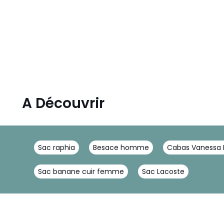
A Découvrir
Sac raphia
Besace homme
Cabas Vanessa 
Sac banane cuir femme
Sac Lacoste