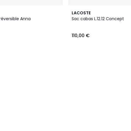
LACOSTE
réversible Anna
Sac cabas L.12.12 Concept
110,00 €