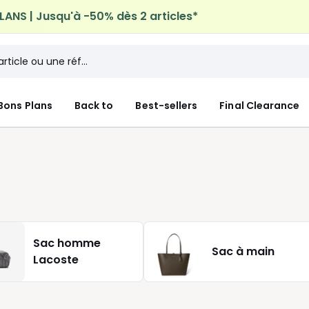
ANS | Jusqu'à -50% dès 2 articles*
n à domicile offerte*
sur tous vos achats Mode & Maiso
Bons Plans
Back to
Best-sellers
Final Clearance
Sac homme
Sac à main
Lacoste