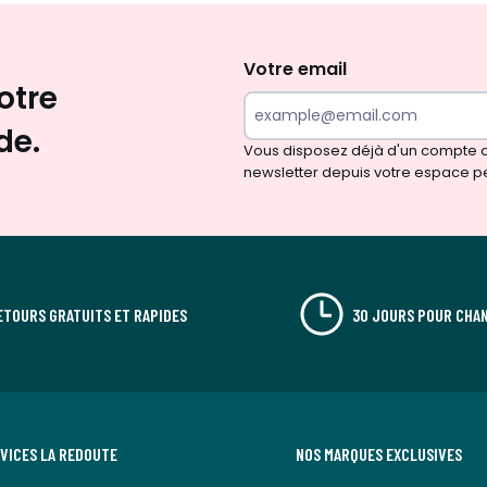
Envie
d'inspirations
et
Votre email
otre
de
surprises?
de.
Vous disposez déjà d'un compte cl
newsletter depuis votre espace p
ETOURS GRATUITS ET RAPIDES
30 JOURS POUR CHAN
RVICES LA REDOUTE
NOS MARQUES EXCLUSIVES