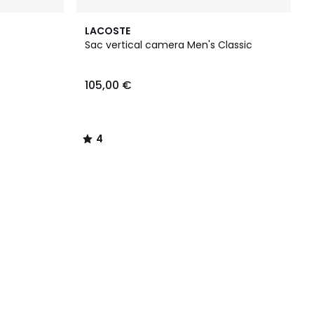
4
LACOSTE
/
Sac vertical camera Men's Classic
5
105,00 €
4
/
5