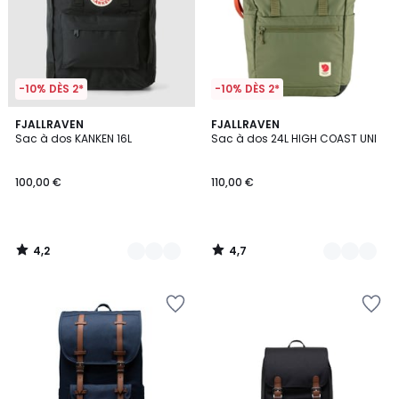
-10% DÈS 2*
-10% DÈS 2*
4,2
4,7
3
FJALLRAVEN
5
FJALLRAVEN
/ 5
/ 5
Sac à dos KANKEN 16L
Sac à dos 24L HIGH COAST UNI
Couleurs
Couleurs
100,00 €
110,00 €
4,2
4,7
/
/
5
5