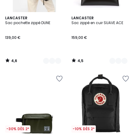
4,6
4,5
2
LANCASTER
2
LANCASTER
/ 5
/ 5
Sac pochette zippé DUNE
Sac zippé en cuir SUAVE ACE
Couleurs
Couleurs
139,00 €
159,00 €
4,6
4,5
/
/
5
5
-30% DÈS 2*
-10% DÈS 2*