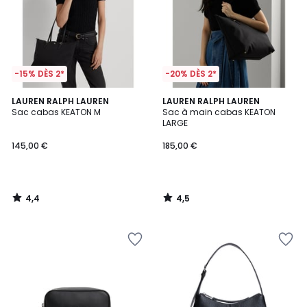
-15% DÈS 2*
-20% DÈS 2*
4,4
4,5
LAUREN RALPH LAUREN
LAUREN RALPH LAUREN
/ 5
/ 5
Sac cabas KEATON M
Sac à main cabas KEATON
LARGE
145,00 €
185,00 €
4,4
4,5
/
/
5
5