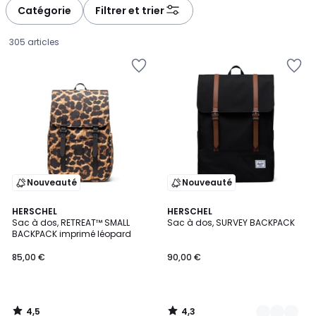
à
à
Catégorie
Filtrer et trier
gauche
droite
305 articles
Nouveauté
Nouveauté
4,5
4,3
HERSCHEL
2
HERSCHEL
/ 5
/ 5
Sac à dos, RETREAT™ SMALL
Sac à dos, SURVEY BACKPACK
Couleurs
BACKPACK imprimé léopard
85,00
85,00 €
90,00 €
€.
4,5
4,3