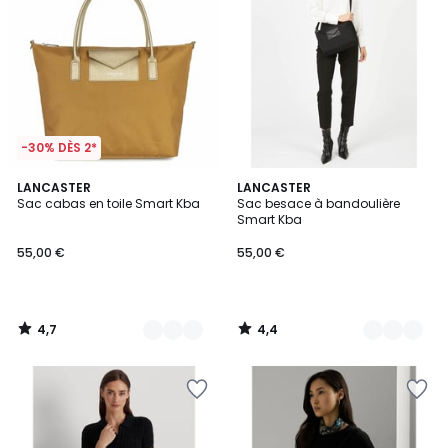
-30% DÈS 2*
4,7
4,4
2
LANCASTER
3
LANCASTER
/ 5
/ 5
Sac cabas en toile Smart Kba
Sac besace à bandoulière
Couleurs
Couleurs
Smart Kba
55,00 €
55,00 €
4,7
4,4
/
/
5
5