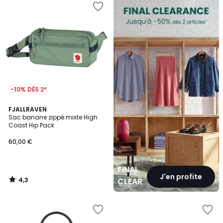
CLEARANCE
-10% DÈS 2*
4,3
FJALLRAVEN
/ 5
Sac banane zippé mixte High
Coast Hip Pack
60,00 €
FINAL
J'en profite
4,3
CLEARANCE
/
5