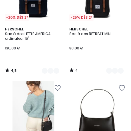
-20% DÈS 2*
-25% DÈS 2*
4,5
4
3
HERSCHEL
2
HERSCHEL
/ 5
/
Sac à dos LITTLE AMERICA
Sac à dos RETREAT MINI
Couleurs
Couleurs
5
ordinateur 15''
130,00 €
80,00 €
4,5
4
/
/
5
5