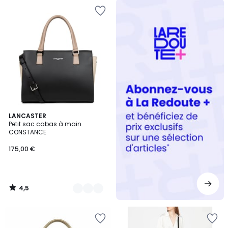
Redoute
+
4,5
2
LANCASTER
/ 5
Petit sac cabas à main
Couleurs
CONSTANCE
175,00 €
4,5
/
5