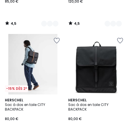
85,00 €
120,00 €
4,5
4,5
/
/
5
5
-15% DÈS 2*
4,5
4,5
3
HERSCHEL
HERSCHEL
/ 5
/ 5
Sac à dos en toile CITY
Sac à dos en toile CITY
Couleurs
BACKPACK
BACKPACK
80,00 €
80,00 €