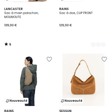
5
LANCASTER
2
RAINS
/
Sac à main polochon,
Sac à dos, CLIP FRONT
Couleurs
5
MOUMOUTE
139,00 €
129,00 €
5
/
5
Nouveauté
Nouveauté
2
RAINS
SESSUN