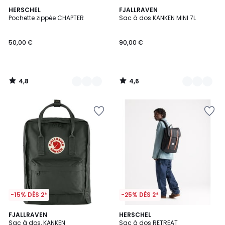
4,8
4,6
2
HERSCHEL
4
FJALLRAVEN
/ 5
/ 5
Pochette zippée CHAPTER
Sac à dos KANKEN MINI 7L
Couleurs
Couleurs
50,00 €
90,00 €
4,8
4,6
/
/
5
5
-15% DÈS 2*
-25% DÈS 2*
4,2
4,5
FJALLRAVEN
3
HERSCHEL
/ 5
/ 5
Sac à dos, KANKEN
Sac à dos RETREAT