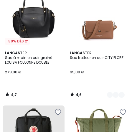
-30% DÈS 2*
4,7
4,6
LANCASTER
2
LANCASTER
/ 5
/ 5
Sac à main en cuir grainé
Sac trotteur en cuir CITY FLORE
Couleurs
LOUISA FOULONNE DOUBLE
279,00 €
99,00 €
4,7
4,6
/
/
5
5