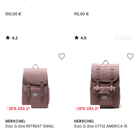
Couleurs
100,00 €
110,00 €
4,2
4,5
/
/
5
5
-25% DÈS 2*
-20% DÈS 2*
4,5
4,5
3
HERSCHEL
4
HERSCHEL
/ 5
/ 5
Sac à dos RETREAT SMALL
Sac à dos LITTLE AMERICA 15
Couleurs
Couleurs