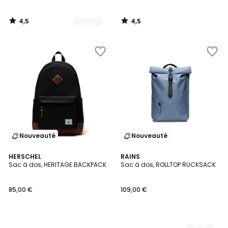
4,5
4,5
/
/
5
5
Nouveauté
Nouveauté
HERSCHEL
3
RAINS
Sac à dos, HERITAGE BACKPACK
Sac à dos, ROLLTOP RUCKSACK
Couleurs
85,00 €
109,00 €