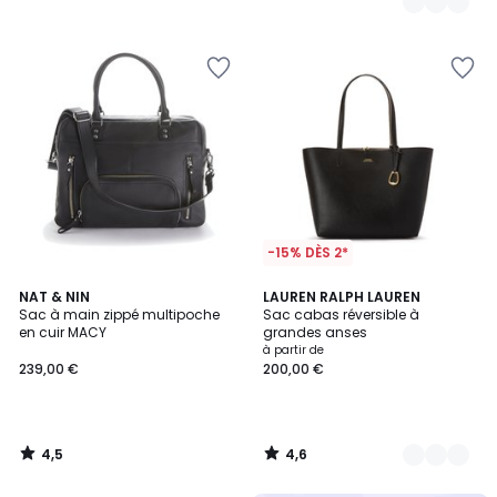
-15% DÈS 2*
4,5
4,6
NAT & NIN
3
LAUREN RALPH LAUREN
/ 5
/ 5
Sac à main zippé multipoche
Sac cabas réversible à
Couleurs
en cuir MACY
grandes anses
à partir de
239,00 €
200,00 €
4,5
4,6
/
/
5
5