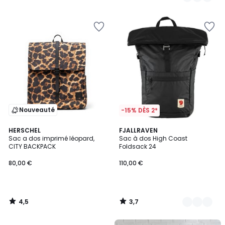
/
/
5
5
Nouveauté
-15% DÈS 2*
4,5
3,7
HERSCHEL
2
FJALLRAVEN
/ 5
/ 5
Sac a dos imprimé léopard,
Sac à dos High Coast
Couleurs
CITY BACKPACK
Foldsack 24
80,00 €
110,00 €
4,5
3,7
/
/
5
5
FINAL