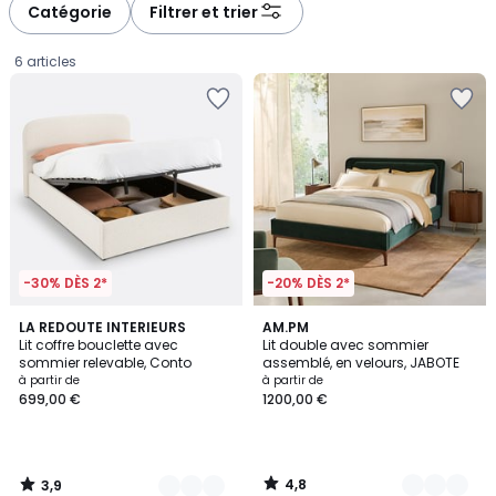
Catégorie
Filtrer et trier
6 articles
-30% DÈS 2*
-20% DÈS 2*
3,9
4,8
2
LA REDOUTE INTERIEURS
2
AM.PM
/ 5
/ 5
Lit coffre bouclette avec
Lit double avec sommier
Couleurs
Couleurs
sommier relevable, Conto
assemblé, en velours, JABOTE
Prix
à partir de
à partir de
699,00 €
1200,00 €
à
partir
de
699,00
4,8
3,9
€.
/
/