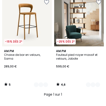
-15% DÈS 2*
-25% DÈS 2*
5
4,6
4
AM.PM
2
AM.PM
/
/ 5
Chaise de bar en velours,
Fauteuil pied noyer massif et
Couleurs
Couleurs
5
Sama
velours, Jabote
289,00 €
599,00 €
5
4,6
/
/
5
5
Page 1 sur 1