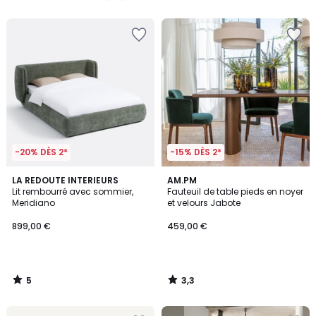
5
5
-20% DÈS 2*
-15% DÈS 2*
5
3,3
LA REDOUTE INTERIEURS
AM.PM
/
/ 5
Lit rembourré avec sommier,
Fauteuil de table pieds en noyer
5
Meridiano
et velours Jabote
899,00 €
459,00 €
5
3,3
/
/
5
5