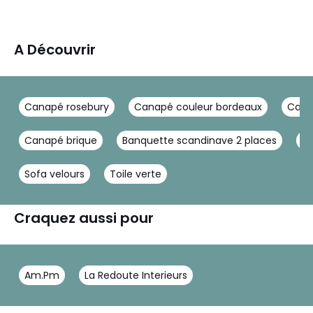
A Découvrir
Canapé rosebury
Canapé couleur bordeaux
Canap
Canapé brique
Banquette scandinave 2 places
Ca
Sofa velours
Toile verte
Craquez aussi pour
Am.Pm
La Redoute Interieurs