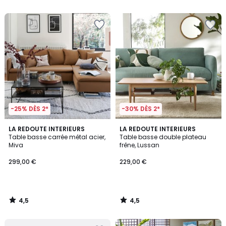
5
5
-25% DÈS 2*
-30% DÈS 2*
4,5
4,5
LA REDOUTE INTERIEURS
LA REDOUTE INTERIEURS
/ 5
/ 5
Table basse carrée métal acier,
Table basse double plateau
Miva
frêne, Lussan
299,00 €
229,00 €
4,5
4,5
/
/
5
5