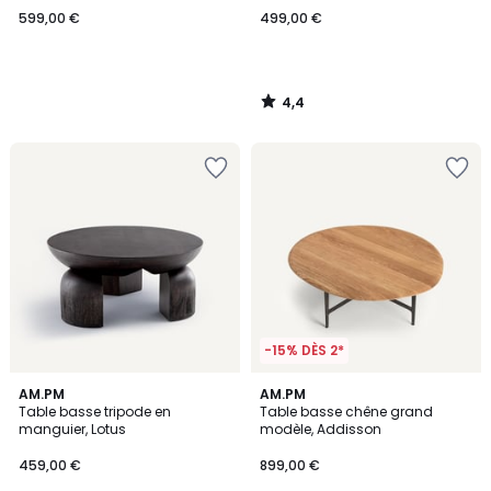
599,00 €
499,00 €
4,4
/
5
-15% DÈS 2*
4,9
4,7
AM.PM
AM.PM
/ 5
/ 5
Table basse tripode en
Table basse chêne grand
manguier, Lotus
modèle, Addisson
459,00 €
899,00 €