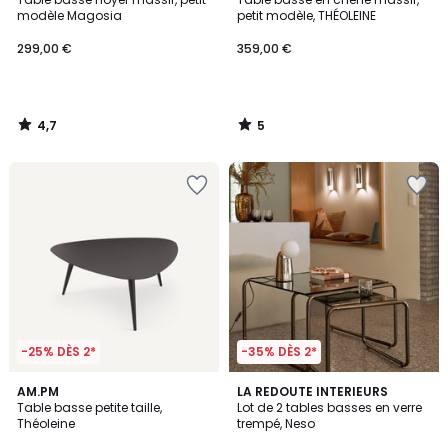
5
modèle Magosia
petit modèle, THÉOLEINE
299,00 €
359,00 €
4,7
5
/
/
5
5
-25% DÈS 2*
-35% DÈS 2*
4,3
AM.PM
LA REDOUTE INTERIEURS
/ 5
Table basse petite taille,
Lot de 2 tables basses en verre
Théoleine
trempé, Neso