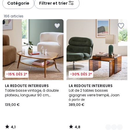
Catégorie
Filtrer et trier
166 articles
-15% DÈS 2*
-30% DÈS 2*
4,1
4,8
LA REDOUTE INTERIEURS
2
LA REDOUTE INTERIEURS
/ 5
/ 5
Table basse vintage, à double
Lot de 2 tables basses
Couleurs
plateau, longueur 90 cm,
gigognes verre trempé, Joan
139,00
QUILDA
à partir de
139,00 €
389,00 €
€.
4,1
4,8
/
/