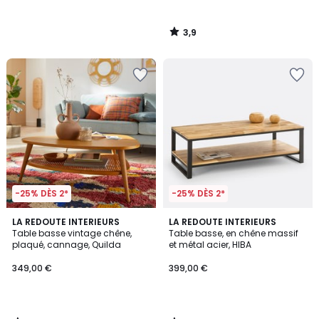
3,9
/
5
-25% DÈS 2*
-25% DÈS 2*
4
4,3
LA REDOUTE INTERIEURS
LA REDOUTE INTERIEURS
/
/ 5
Table basse vintage chêne,
Table basse, en chêne massif
5
plaqué, cannage, Quilda
et métal acier, HIBA
349,00 €
399,00 €