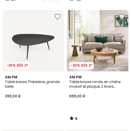
/
/
5
5
-25% DÈS 2*
-25% DÈS 2*
5
AM.PM
AM.PM
/
Table basse Théoleine, grande
Table basse ronde, en chêne
5
taille
massif et plaqué, 2 tiroirs,
SANARA
399,00 €
699,00 €
5
/
5