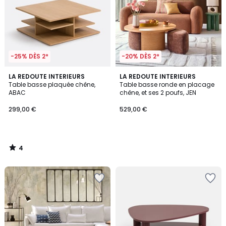
-25% DÈS 2*
-20% DÈS 2*
4
LA REDOUTE INTERIEURS
LA REDOUTE INTERIEURS
/
Table basse plaquée chêne,
Table basse ronde en placage
5
ABAC
chêne, et ses 2 poufs, JEN
299,00 €
529,00 €
4
/
5