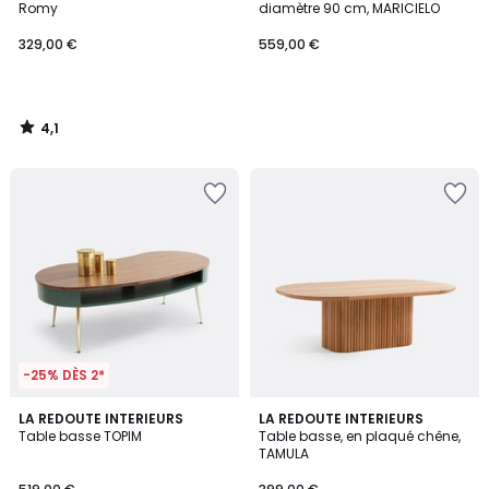
Romy
diamètre 90 cm, MARICIELO
329,00 €
559,00 €
4,1
/
5
-25% DÈS 2*
4,3
LA REDOUTE INTERIEURS
LA REDOUTE INTERIEURS
/ 5
Table basse TOPIM
Table basse, en plaqué chêne,
TAMULA