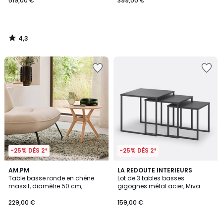
519,00 €
399,00 €
4,3
/
5
-25% DÈS 2*
-25% DÈS 2*
5
4,1
AM.PM
LA REDOUTE INTERIEURS
/
/ 5
Table basse ronde en chêne
Lot de 3 tables basses
5
massif, diamètre 50 cm,
gigognes métal acier, Miva
MARICIELO
229,00 €
159,00 €