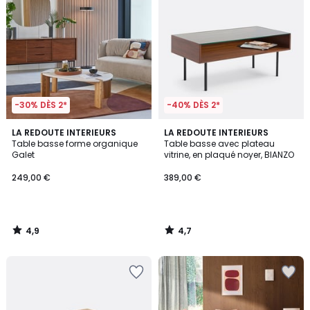
-30% DÈS 2*
-40% DÈS 2*
4,9
4,7
LA REDOUTE INTERIEURS
LA REDOUTE INTERIEURS
/ 5
/ 5
Table basse forme organique
Table basse avec plateau
Galet
vitrine, en plaqué noyer, BIANZO
249,00 €
389,00 €
4,9
4,7
/
/
5
5