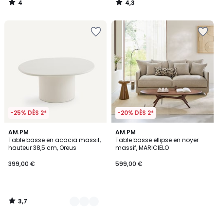
4
4,3
/
/
5
5
-25% DÈS 2*
-20% DÈS 2*
3,7
2
AM.PM
AM.PM
/ 5
Table basse en acacia massif,
Table basse ellipse en noyer
Couleurs
hauteur 38,5 cm, Oreus
massif, MARICIELO
399,00 €
599,00 €
3,7
/
5