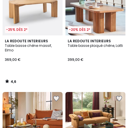
-25% DÈS 2*
-20% DÈS 2*
4,6
LA REDOUTE INTERIEURS
LA REDOUTE INTERIEURS
/ 5
Table basse chêne massif,
Table basse plaqué chêne, Latti
Elmo
369,00 €
399,00 €
4,6
/
5