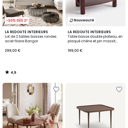
Nouveauté
-30% DÈS 2*
4,9
LA REDOUTE INTERIEURS
LA REDOUTE INTERIEURS
/ 5
Lot de 2 tables basses rondes
Table basse double plateau, en
acier filaire Bangor
plaqué chêne et pin massif,
CLIFF
299,00 €
199,00 €
4,9
/
5