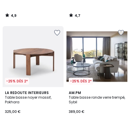
4,9
4,7
/
/
5
5
-25% DÈS 2*
-25% DÈS 2*
4
4,7
LA REDOUTE INTERIEURS
AM.PM
/
/ 5
Table basse noyer massif,
Table basse ronde verre trempé,
5
Pokhara
Sybil
325,00 €
389,00 €