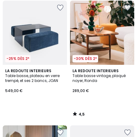
-25% DÈS 2*
-30% DÈS 2*
4,5
LA REDOUTE INTERIEURS
LA REDOUTE INTERIEURS
/ 5
Table basse, plateau en verre
Table basse vintage, plaqué
trempé, et ses 2 bancs, JOAN
noyer, Ronda
549,00 €
289,00 €
4,5
/
5