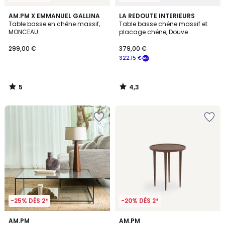
5
4,3
AM.PM X EMMANUEL GALLINA
LA REDOUTE INTERIEURS
/
/ 5
Table basse en chêne massif,
Table basse chêne massif et
5
MONCEAU
placage chêne, Douve
299,00 €
379,00 €
322,15 €
5
4,3
/
/
5
5
-25% DÈS 2*
-20% DÈS 2*
4,7
4,6
AM.PM
AM.PM