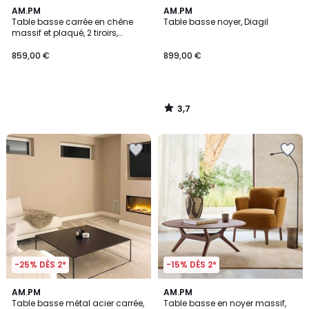
3,7
AM.PM
AM.PM
/ 5
Table basse carrée en chêne
Table basse noyer, Diagil
massif et plaqué, 2 tiroirs,
SANARA
859,00 €
899,00 €
3,7
/
5
-25% DÈS 2*
-15% DÈS 2*
4,1
AM.PM
AM.PM
/ 5
Table basse métal acier carrée,
Table basse en noyer massif,