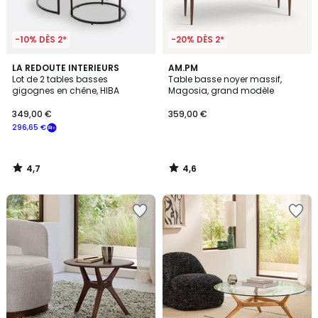
-10% DÈS 2*
-20% DÈS 2*
4,7
4,6
LA REDOUTE INTERIEURS
AM.PM
/ 5
/ 5
Lot de 2 tables basses
Table basse noyer massif,
gigognes en chêne, HIBA
Magosia, grand modèle
349,00 €
359,00 €
296,65 €
4,7
4,6
/
/
5
5