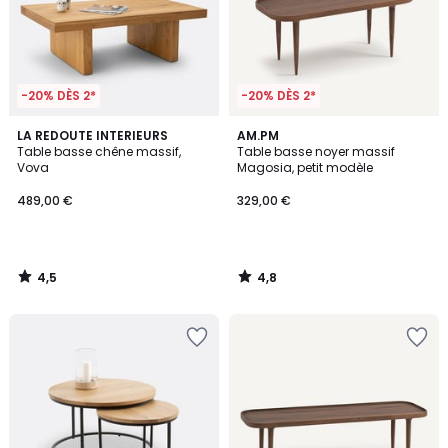
-20% DÈS 2*
-20% DÈS 2*
4,5
4,8
LA REDOUTE INTERIEURS
AM.PM
/ 5
/ 5
Table basse chêne massif,
Table basse noyer massif
Vova
Magosia, petit modèle
489,00 €
329,00 €
4,5
4,8
/
/
5
5