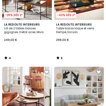
-25% DÈS 2*
-40% DÈS 2*
4
5
LA REDOUTE INTERIEURS
LA REDOUTE INTERIEURS
/
/
Lot de 2 tables basses
Table basse laque et verre
5
5
gigognes métal acier, Miva
trempé, Ericson
249,00 €
299,00 €
4
5
/
/
5
5