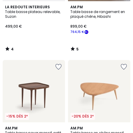
4
5
LA REDOUTE INTERIEURS
AM.PM
/
/
Table basse plateau relevable,
Table basse de rangement en
5
5
Suzon
plaqué chêne, Hibashi
499,00 €
899,00 €
764,15 €
4
5
/
/
5
5
-15% DÈS 2*
-20% DÈS 2*
4,7
5
AM.PM
AM.PM
/ 5
/
Table basse noyer massif, petit
Table basse en chêne massif,