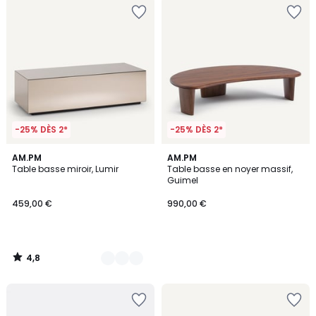
-25% DÈS 2*
-25% DÈS 2*
4,8
2
AM.PM
AM.PM
/ 5
Table basse miroir, Lumir
Table basse en noyer massif,
Couleurs
Guimel
459,00 €
990,00 €
4,8
/
5