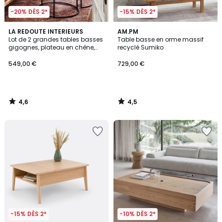
-20% DÈS 2*
-15% DÈS 2*
4,6
4,5
LA REDOUTE INTERIEURS
AM.PM
/ 5
/ 5
Lot de 2 grandes tables basses
Table basse en orme massif
gigognes, plateau en chêne,
recyclé Sumiko
HIBA
549,00 €
729,00 €
4,6
4,5
/
/
5
5
-15% DÈS 2*
-10% DÈS 2*