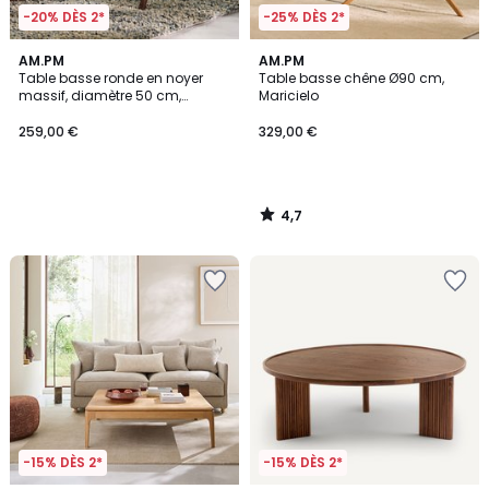
-20% DÈS 2*
-25% DÈS 2*
4,7
AM.PM
AM.PM
/ 5
Table basse ronde en noyer
Table basse chêne Ø90 cm,
massif, diamètre 50 cm,
Maricielo
MARICIELO
259,00 €
329,00 €
4,7
/
5
-15% DÈS 2*
-15% DÈS 2*