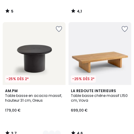
5
4,1
/
/
5
5
-25% DÈS 2*
-25% DÈS 2*
3,7
4,6
2
AM.PM
LA REDOUTE INTERIEURS
/ 5
/ 5
Table basse en acacia massif,
Table basse chêne massif L150
Couleurs
hauteur 31 cm, Oreus
cm, Vova
179,00 €
699,00 €
3,7
4,6