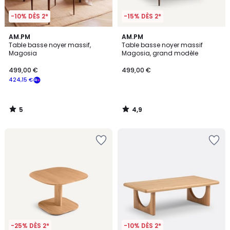
-10% DÈS 2*
-15% DÈS 2*
5
4,9
AM.PM
AM.PM
/
/ 5
Table basse noyer massif,
Table basse noyer massif
5
Magosia
Magosia, grand modèle
499,00 €
499,00 €
424,15 €
5
4,9
/
/
5
5
-25% DÈS 2*
-10% DÈS 2*