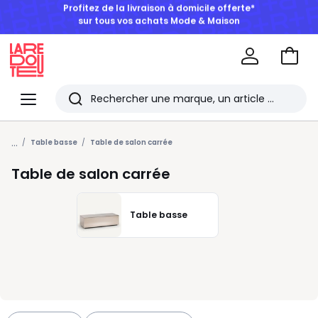
BONS PLANS | Jusqu'à -50% dès 2 articles*
Aller
au
La
panie
Redoute
Menu
Rechercher
Les
...
derniers
Table basse
Table de salon carrée
articles
Table de salon carrée
consultés
Table basse