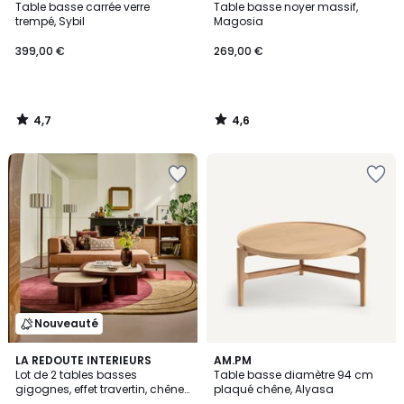
/ 5
/ 5
Table basse carrée verre
Table basse noyer massif,
trempé, Sybil
Magosia
399,00 €
269,00 €
4,7
4,6
/
/
5
5
Nouveauté
4,4
LA REDOUTE INTERIEURS
AM.PM
/ 5
Lot de 2 tables basses
Table basse diamètre 94 cm
gigognes, effet travertin, chêne
plaqué chêne, Alyasa
et plaqué, APOLLINE