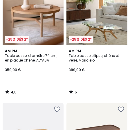
-25% DÈS 2*
-25% DÈS 2*
4,8
5
AM.PM
AM.PM
/ 5
/
Table basse, diamètre 74 cm,
Table basse ellipse, chêne et
5
en plaqué chêne, ALYASA
verre, Maricielo
359,00 €
399,00 €
4,8
5
/
/
5
5