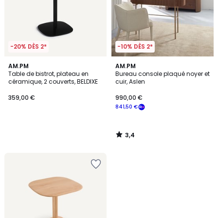
-20% DÈS 2*
-10% DÈS 2*
3,4
AM.PM
AM.PM
/ 5
Table de bistrot, plateau en
Bureau console plaqué noyer et
céramique, 2 couverts, BELDIXE
cuir, Aslen
359,00 €
990,00 €
841,50 €
3,4
/
5