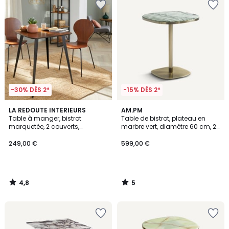
-30% DÈS 2*
-15% DÈS 2*
4,8
5
LA REDOUTE INTERIEURS
AM.PM
/ 5
/
Table à manger, bistrot
Table de bistrot, plateau en
5
marquetée, 2 couverts,
marbre vert, diamètre 60 cm, 2
WATFORD
couverts, LIXFELD
249,00 €
599,00 €
4,8
5
/
/
5
5