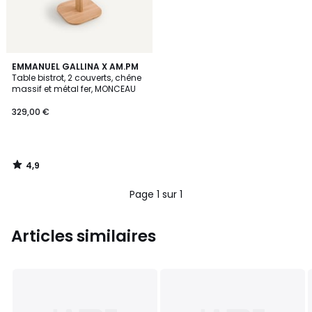
4,9
EMMANUEL GALLINA X AM.PM
/ 5
Table bistrot, 2 couverts, chêne
massif et métal fer, MONCEAU
329,00 €
4,9
/
5
Page 1 sur 1
Articles similaires