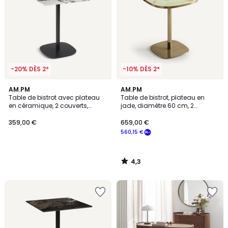
-20% DÈS 2*
-10% DÈS 2*
4,3
AM.PM
AM.PM
/ 5
Table de bistrot avec plateau
Table de bistrot, plateau en
en céramique, 2 couverts,
jade, diamètre 60 cm, 2
BELDIXE
couverts, LIXFELD
359,00 €
659,00 €
560,15 €
4,3
/
5