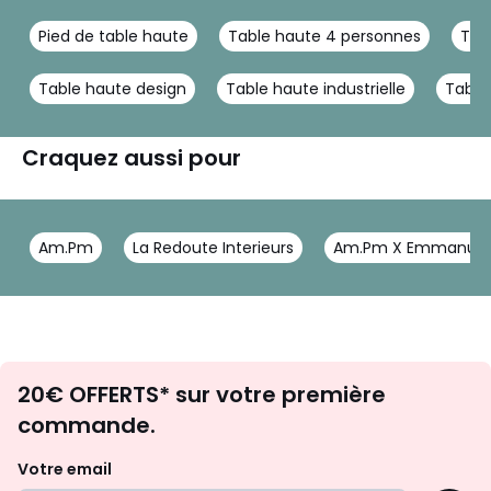
Pied de table haute
Table haute 4 personnes
Tab
Table haute design
Table haute industrielle
Table
Craquez aussi pour
Am.Pm
La Redoute Interieurs
Am.Pm X Emmanuel 
Envie
20€ OFFERTS* sur votre première
d'inspirations
commande.
et
de
Votre email
surprises?