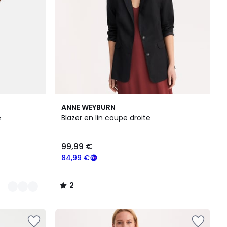
2
ANNE WEYBURN
/
e
Blazer en lin coupe droite
5
99,99 €
84,99 €
2
/
5