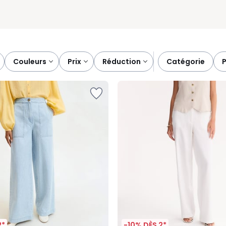
couleurs
prix
réduction
catégorie
2*
-10% DÈS 2*