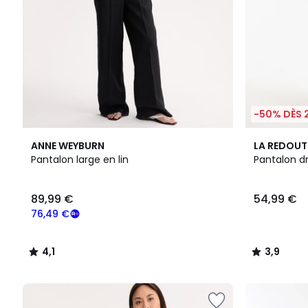
-50% DÈS 
4,1
2
3,9
ANNE WEYBURN
LA REDOUT
/ 5
Couleurs
/ 5
Pantalon large en lin
Pantalon dr
89,99 €
54,99 €
76,49 €
4,1
3,9
/
/
5
5