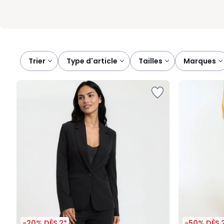
Trier
type d'article
tailles
marques
-20% DÈS 2*
-50% DÈS 