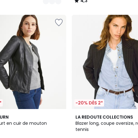
4,3
/
5
*
-20% DÈS 2*
4,6
BURN
LA REDOUTE COLLECTIONS
/ 5
urt en cuir de mouton
Blazer long, coupe oversize, 
tennis