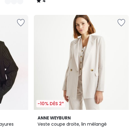
4
/
5
-10% DÈS 2*
2
4,5
ANNE WEYBURN
Couleurs
/ 5
rayures
Veste coupe droite, lin mélangé