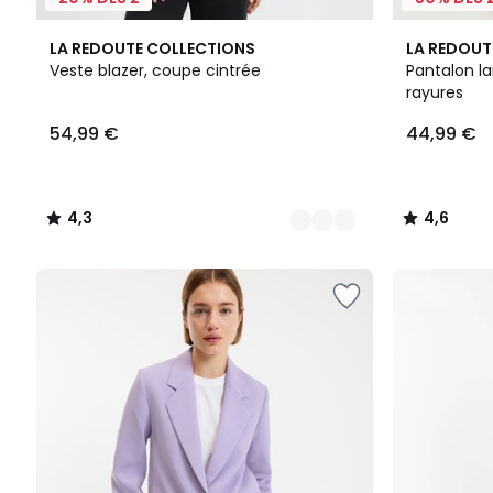
3
4,3
2
4,6
LA REDOUTE COLLECTIONS
LA REDOUT
Couleurs
/ 5
Couleurs
/ 5
Veste blazer, coupe cintrée
Pantalon la
rayures
54,99
54,99 €
44,99 €
€.
4,3
4,6
/
/
5
5