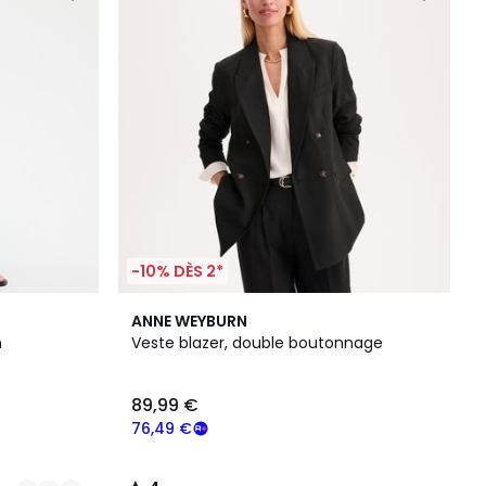
-10% DÈS 2*
4
ANNE WEYBURN
/
n
Veste blazer, double boutonnage
5
89,99 €
76,49 €