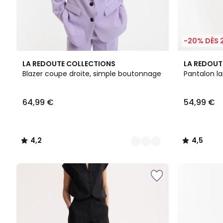
-20% DÈS 
2
4,2
4
4,5
LA REDOUTE COLLECTIONS
LA REDOUT
Couleurs
/ 5
Couleurs
/ 5
Blazer coupe droite, simple boutonnage
Pantalon la
64,99 €
54,99 €
4,2
4,5
/
/
5
5