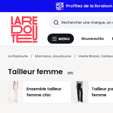
Profitez de la livraiso
Rechercher
Les
Nouveautés
MENU
Menu
derniers
La
Redoute
articles
La Redoute
Manteau, doudoune
Veste Blazer, tailleu
consultés
Tailleur femme
255
Ensemble tailleur
Tailleur p
femme chic
femme