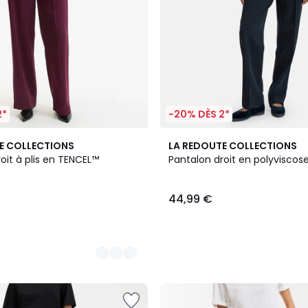
2*
-20% DÈS 2*
3
E COLLECTIONS
LA REDOUTE COLLECTIONS
Couleurs
oit à plis en TENCEL™
Pantalon droit en polyviscos
44,99 €