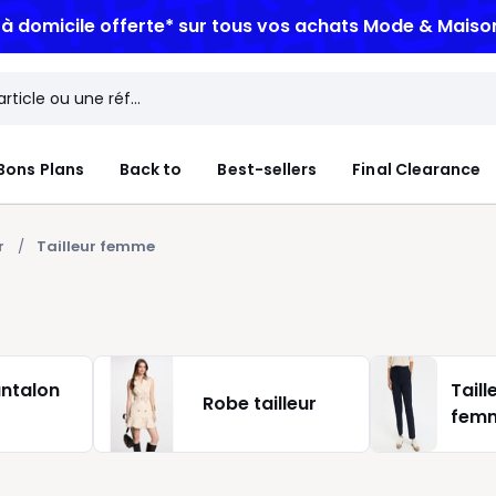
n à domicile offerte*
sur tous vos achats Mode & Maiso
Bons Plans
Back to
Best-sellers
Final Clearance
r
Tailleur femme
antalon
Tail
Robe tailleur
femm