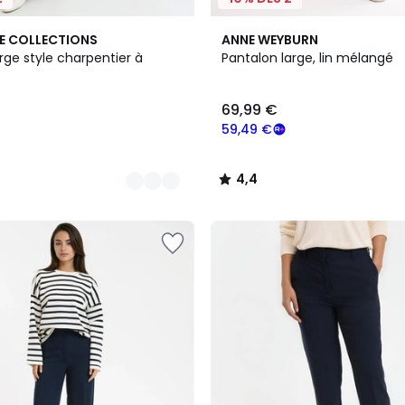
2
4,4
E COLLECTIONS
ANNE WEYBURN
Couleurs
/ 5
rge style charpentier à
Pantalon large, lin mélangé
69,99 €
59,49 €
4,4
/
5