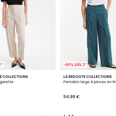
2*
-50% DÈS 2*
4
4,3
E COLLECTIONS
LA REDOUTE COLLECTIONS
Couleurs
/ 5
igarette
Pantalon large à pinces en li
54,99 €