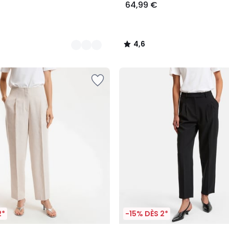
64,99 €
4,6
/
5
2*
-15% DÈS 2*