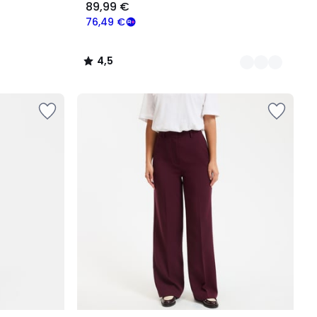
89,99 €
76,49 €
4,5
/
5