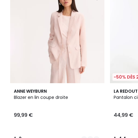
-50% DÈS 
2
2
2
4,4
ANNE WEYBURN
LA REDOUT
Couleurs
/
Couleurs
/ 5
Blazer en lin coupe droite
Pantalon c
5
99,99 €
44,99 €