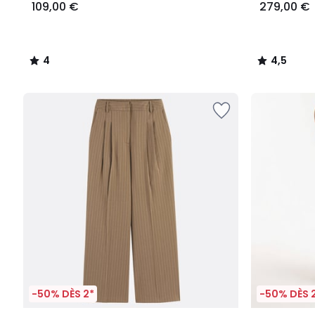
109,00 €
279,00 €
4
4,5
/
/
5
5
-50% DÈS 2*
-50% DÈS 