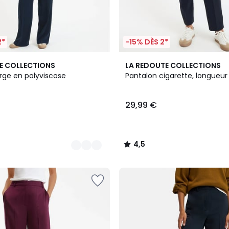
2*
-15% DÈS 2*
3
4,5
E COLLECTIONS
LA REDOUTE COLLECTIONS
Couleurs
/ 5
rge en polyviscose
Pantalon cigarette, longueu
29,99 €
4,5
/
5