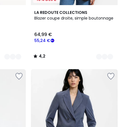
3
4,2
LA REDOUTE COLLECTIONS
Couleurs
/ 5
Blazer coupe droite, simple boutonnage
64,99 €
55,24 €
4,2
/
5