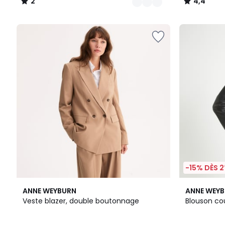
2
4,4
/
/
5
5
-15% DÈS 2
4
2
4,5
ANNE WEYBURN
ANNE WEY
/
Couleurs
/ 5
Veste blazer, double boutonnage
Blouson co
5