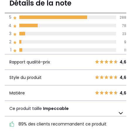
Détails de la note
409 avis
de moyenne
5
288
obtenue sur
4
78
l'ensemble des
pays
3
23
2
9
Avis 100% certifiés,
1
11
La Redoute s'engage
Rapport
5
288
4,6
Rapport qualité-prix
4,6
qualité-prix
4
78
3
23
Style du produit
4,6
Style du
4,6
2
9
produit
1
11
Matière
4,6
Matière
4,6
Ce produit taille
Impeccable
Ce produit taille
Impeccable
89% des clients recommandent ce produit