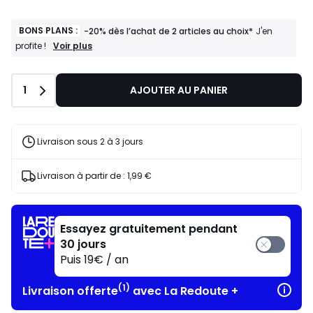
BONS PLANS :
-20% dès l’achat de 2 articles au choix*
J'en
BONS
Voir plus
profite !
PLANS
:
-20%
Quantité
1
AJOUTER AU PANIER
dès
l’achat
de
2
articles
Livraison sous 2 à 3 jours
au
choix*
J'en
Livraison à partir de :
1,99 €
profite
!
Essayez gratuitement pendant
30 jours
Puis 19€ / an
(1)
Livraison offerte
avec La Redoute +