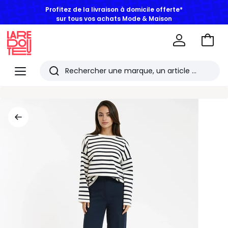
Profitez de la livraison à domicile offerte*
sur tous vos achats Mode & Maison
Aller
au
La
panie
Redoute
Menu
Rechercher
Les
derniers
articles
consultés