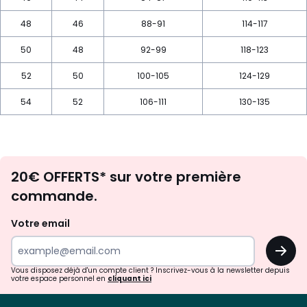
48
46
88-91
114-117
50
48
92-99
118-123
52
50
100-105
124-129
54
52
106-111
130-135
Envie
20€ OFFERTS* sur votre première
d'inspirations
commande.
et
de
Votre email
surprises?
OK
!
Vous disposez déjà d'un compte client ? Inscrivez-vous à la newsletter depuis
votre espace personnel en
cliquant ici