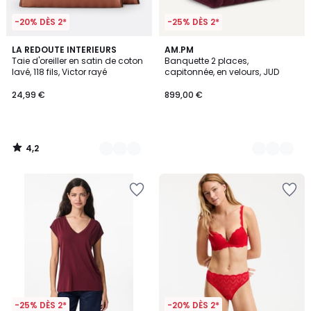
-20% DÈS 2*
-25% DÈS 2*
4,2
8
LA REDOUTE INTERIEURS
4
AM.PM
/ 5
Taie d'oreiller en satin de coton
Banquette 2 places,
Couleurs
Couleurs
lavé, 118 fils, Victor rayé
capitonnée, en velours, JUD
24,99 €
899,00 €
4,2
/
5
-25% DÈS 2*
-20% DÈS 2*