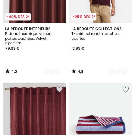
-40% DÈS 2*
-25% DÈS 2*
4,2
4,8
8
LA REDOUTE INTERIEURS
10
LA REDOUTE COLLECTIONS
/ 5
/ 5
Rideau thermique velours
T-shirt col rond manches
Couleurs
Couleurs
pattes cachées, Velvet
courtes
à partir de
79,99 €
12,99 €
4,2
4,8
/
/
5
5