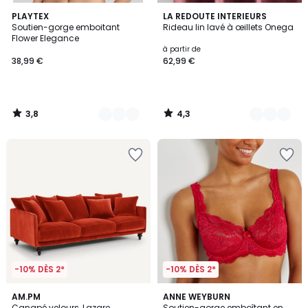
3,8
4,3
6
PLAYTEX
12
LA REDOUTE INTERIEURS
/ 5
/ 5
Soutien-gorge emboitant
Rideau lin lavé à œillets Onega
Couleurs
Couleurs
Flower Elegance
à partir de
38,99 €
62,99 €
3,8
4,3
/
/
5
5
-10% DÈS 2*
-10% DÈS 2*
4,5
4,4
16
AM.PM
4
ANNE WEYBURN
/ 5
/ 5
Canapé velours, Lazare
Soutien-gorge emboîtant en