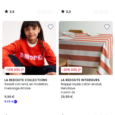
3,9
3,3
/
/
5
5
-10% DÈS 2*
-20% DÈS 2*
3,9
3,1
LA REDOUTE COLLECTIONS
3
LA REDOUTE INTERIEURS
/ 5
/
Sweat col rond, en molleton,
Nappe rayée coton enduit,
Couleurs
5
message Amore
Hendaye
à partir de
9,99 €
29,99 €
8,49 €