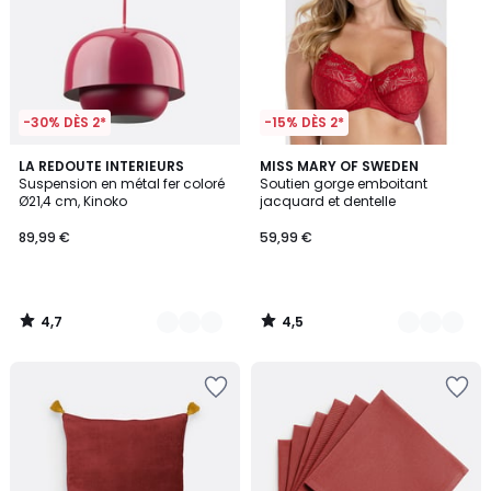
-30% DÈS 2*
-15% DÈS 2*
4,7
4,5
4
LA REDOUTE INTERIEURS
6
MISS MARY OF SWEDEN
/ 5
/ 5
Suspension en métal fer coloré
Soutien gorge emboitant
Couleurs
Couleurs
Ø21,4 cm, Kinoko
jacquard et dentelle
89,99 €
59,99 €
4,7
4,5
/
/
5
5