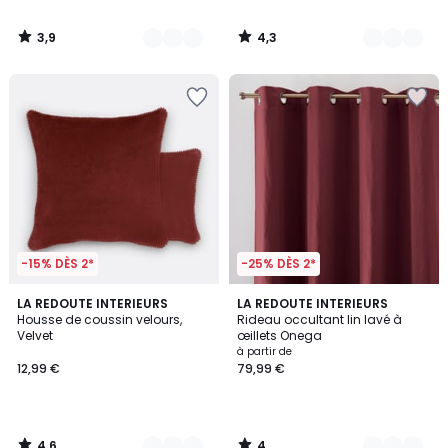
3,9
4,3
/
/
5
5
-15% DÈS 2*
-25% DÈS 2*
4,6
4
10
LA REDOUTE INTERIEURS
12
LA REDOUTE INTERIEURS
/ 5
/
Housse de coussin velours,
Rideau occultant lin lavé à
Couleurs
Couleurs
5
Velvet
œillets Onega
à partir de
12,99 €
79,99 €
4,6
4