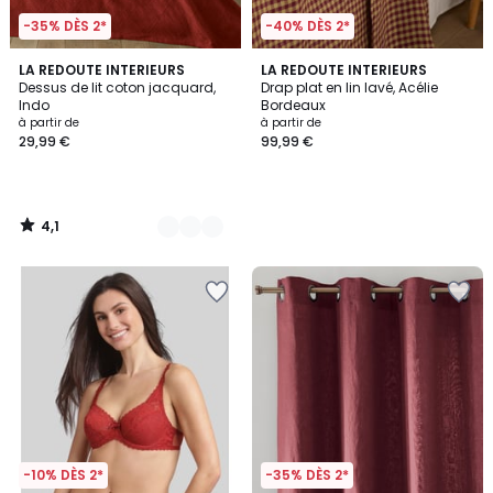
-35% DÈS 2*
-40% DÈS 2*
4,1
6
LA REDOUTE INTERIEURS
LA REDOUTE INTERIEURS
/ 5
Dessus de lit coton jacquard,
Drap plat en lin lavé, Acélie
Couleurs
Indo
Bordeaux
à partir de
à partir de
29,99 €
99,99 €
4,1
/
5
-10% DÈS 2*
-35% DÈS 2*