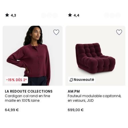
4,3
4,4
/
/
5
5
Nouveauté
-15% DÈS 2*
4
3
LA REDOUTE COLLECTIONS
4
AM.PM
/
Cardigan col rond en fine
Fauteuil modulable capitonné,
Couleurs
Couleurs
5
maille en 100% laine
en velours, JUD
64,99 €
699,00 €