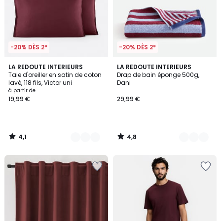
-20% DÈS 2*
-20% DÈS 2*
4,1
4,8
11
LA REDOUTE INTERIEURS
8
LA REDOUTE INTERIEURS
/ 5
/ 5
Taie d'oreiller en satin de coton
Drap de bain éponge 500g,
Couleurs
Couleurs
lavé, 118 fils, Victor uni
Dani
à partir de
19,99 €
29,99 €
4,1
4,8
/
/
5
5