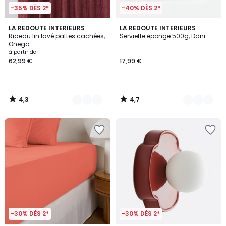
-35% DÈS 2*
-40% DÈS 2*
4,3
4,7
12
LA REDOUTE INTERIEURS
10
LA REDOUTE INTERIEURS
/ 5
/ 5
Rideau lin lavé pattes cachées,
Serviette éponge 500g, Dani
Couleurs
Couleurs
Onega
à partir de
62,99 €
17,99 €
4,3
4,7
/
/
5
5
-30% DÈS 2*
-30% DÈS 2*