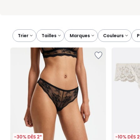
Trier
tailles
marques
couleurs
-30% DÈS 2*
-10% DÈS 2