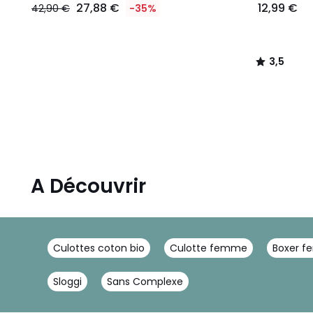
27,88 €
12,99 €
42,90 €
-35%
3,5
/
5
A Découvrir
Culottes coton bio
Culotte femme
Boxer 
Sloggi
Sans Complexe