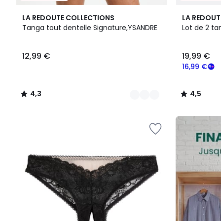
3
4,3
2
4,5
LA REDOUTE COLLECTIONS
LA REDOUT
Couleurs
/ 5
Couleurs
/ 5
Tanga tout dentelle Signature,YSANDRE
Lot de 2 ta
12,99
12,99 €
19,99 €
€.
16,99 €
4,3
4,5
/
/
5
5
FINAL
CLEARANCE