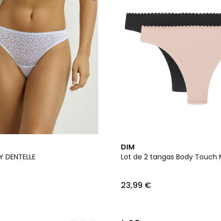
3,5
DIM
/ 5
Y DENTELLE
Lot de 2 tangas Body Touch 
23,99 €