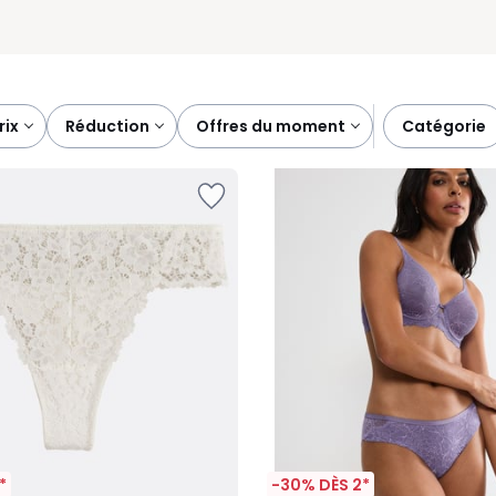
prix
réduction
offres du moment
catégorie
*
-30% DÈS 2*