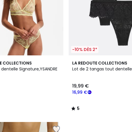
-10% DÈS 2*
3
5
E COLLECTIONS
LA REDOUTE COLLECTIONS
Couleurs
/
 dentelle Signature,YSANDRE
Lot de 2 tangas tout dentelle
5
19,99 €
16,99 €
5
/
5