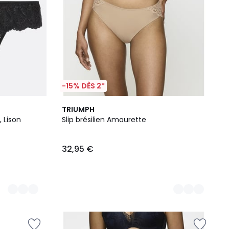
-15% DÈS 2*
3
TRIUMPH
Couleurs
, Lison
Slip brésilien Amourette
32,95 €