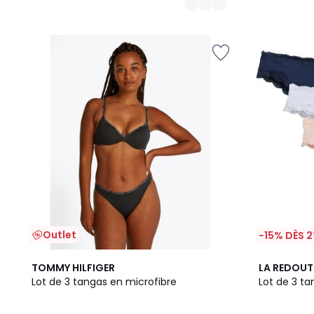
Outlet
-15% DÈS 2
2
3,5
TOMMY HILFIGER
LA REDOUT
Couleurs
/ 5
Lot de 3 tangas en microfibre
Lot de 3 ta