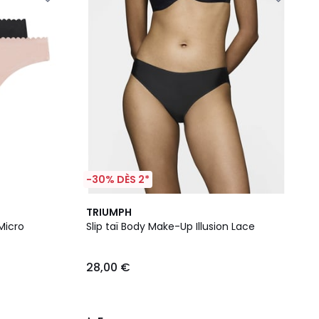
-30% DÈS 2*
5
TRIUMPH
/
Micro
Slip taï Body Make-Up Illusion Lace
5
28,00 €