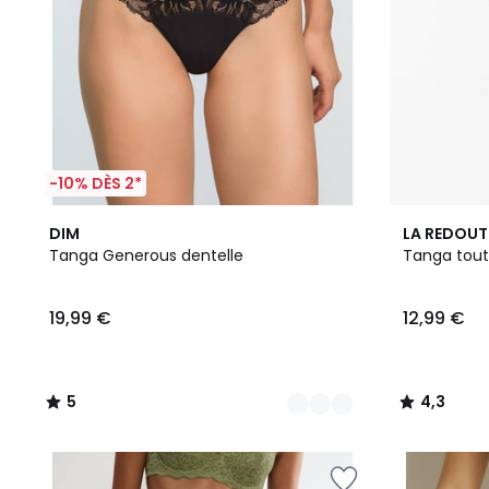
-10% DÈS 2*
3
5
4,3
DIM
LA REDOUT
Couleurs
/
/ 5
Tanga Generous dentelle
Tanga tout
5
19,99 €
12,99 €
5
4,3
/
/
5
5