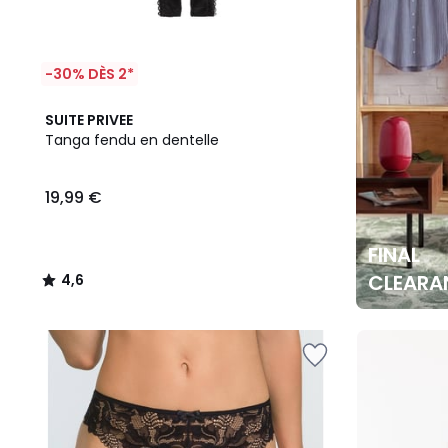
-30% DÈS 2*
4,6
SUITE PRIVEE
/ 5
Tanga fendu en dentelle
19,99 €
FINAL
CLEARA
4,6
/
5