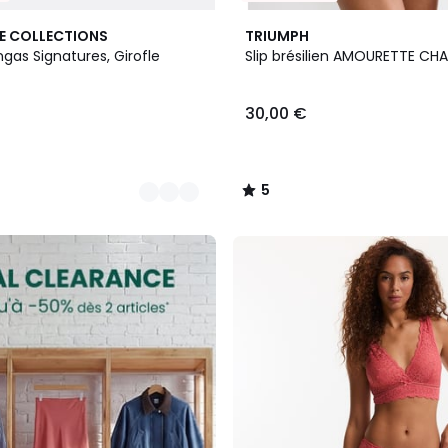
5
E COLLECTIONS
TRIUMPH
/
ngas Signatures, Girofle
Slip brésilien AMOURETTE CH
5
30,00 €
5
/
5