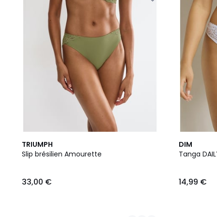
2
2
TRIUMPH
DIM
Couleurs
Couleurs
Slip brésilien Amourette
Tanga DAIL
33,00 €
14,99 €