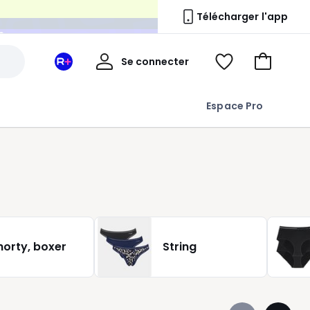
n
Télécharger l'app
Mon
Se connecter
Mon
Voir
Aller
compte
espace
ma
au
La
wishlist
panier
Espace Pro
Redoute
+
horty, boxer
String