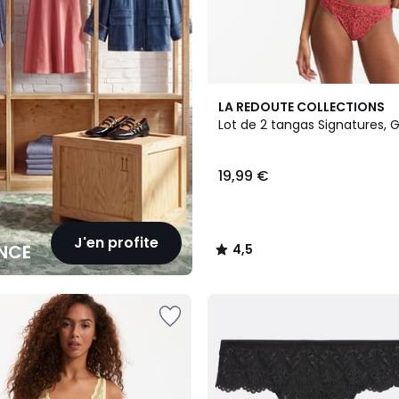
4,5
LA REDOUTE COLLECTIONS
/ 5
Lot de 2 tangas Signatures, G
19,99 €
J'en profite
NCE
4,5
/
5