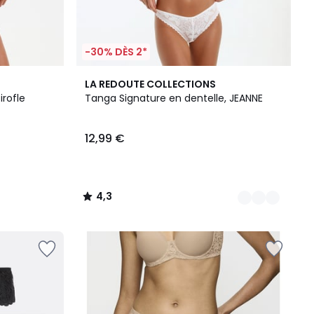
-30% DÈS 2*
2
4,3
LA REDOUTE COLLECTIONS
Couleurs
/ 5
irofle
Tanga Signature en dentelle, JEANNE
12,99 €
4,3
/
5