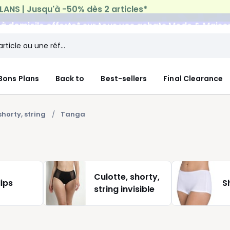
n à domicile offerte*
sur tous vos achats Mode & Maiso
Bons Plans
Back to
Best-sellers
Final Clearance
shorty, string
Tanga
Culotte, shorty,
lips
S
string invisible