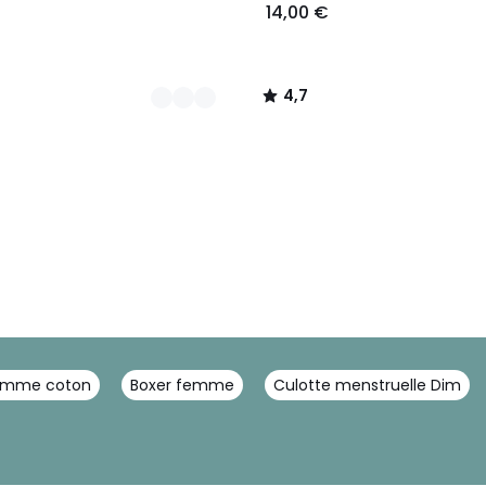
14,00 €
4,7
/
5
femme coton
Boxer femme
Culotte menstruelle Dim