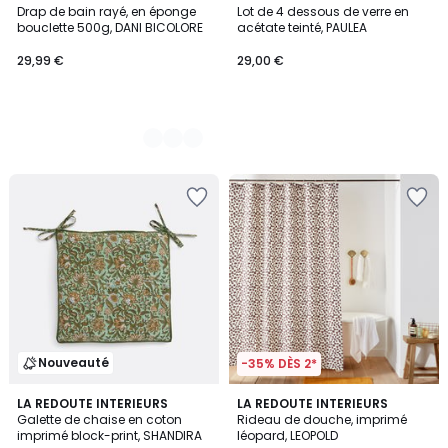
Drap de bain rayé, en éponge
Lot de 4 dessous de verre en
Couleurs
bouclette 500g, DANI BICOLORE
acétate teinté, PAULEA
29,99 €
29,00 €
Nouveauté
-35% DÈS 2*
1
LA REDOUTE INTERIEURS
LA REDOUTE INTERIEURS
/
Galette de chaise en coton
Rideau de douche, imprimé
5
imprimé block-print, SHANDIRA
léopard, LEOPOLD