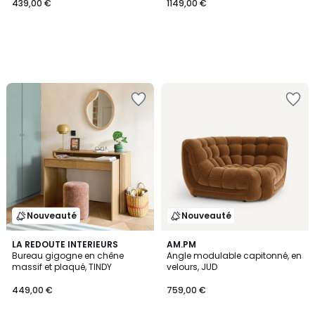
439,00 €
1149,00 €
Nouveauté
Nouveauté
LA REDOUTE INTERIEURS
4
AM.PM
Bureau gigogne en chêne
Angle modulable capitonné, en
Couleurs
massif et plaqué, TINDY
velours, JUD
449,00 €
759,00 €