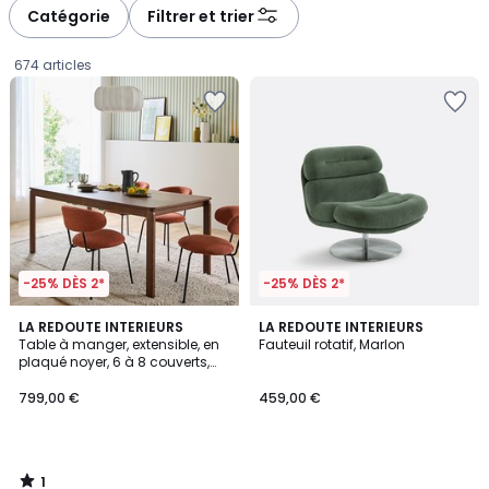
à
à
Catégorie
Filtrer et trier
gauche
droite
674 articles
-25% DÈS 2*
-25% DÈS 2*
1
LA REDOUTE INTERIEURS
LA REDOUTE INTERIEURS
/
Table à manger, extensible, en
Fauteuil rotatif, Marlon
5
plaqué noyer, 6 à 8 couverts,
799,00
TALET
799,00 €
459,00 €
€.
1