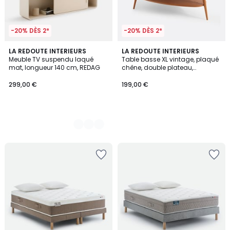
-20% DÈS 2*
-20% DÈS 2*
2
LA REDOUTE INTERIEURS
LA REDOUTE INTERIEURS
Meuble TV suspendu laqué
Table basse XL vintage, plaqué
Couleurs
mat, longueur 140 cm, REDAG
chêne, double plateau,
longueur 110 cm, QUILDA
299,00 €
199,00 €