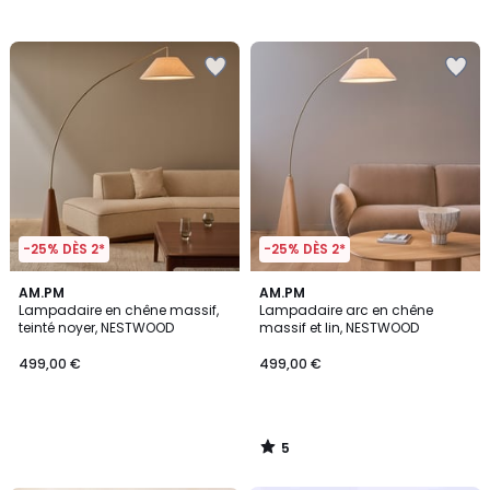
-25% DÈS 2*
-25% DÈS 2*
5
AM.PM
AM.PM
/
Lampadaire en chêne massif,
Lampadaire arc en chêne
5
teinté noyer, NESTWOOD
massif et lin, NESTWOOD
499,00 €
499,00 €
5
/
5