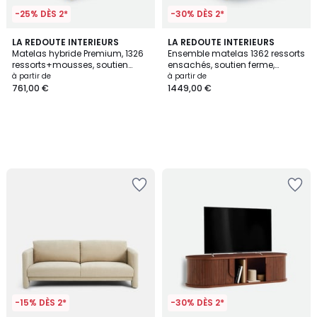
-25% DÈS 2*
-30% DÈS 2*
LA REDOUTE INTERIEURS
LA REDOUTE INTERIEURS
Matelas hybride Premium, 1326
Ensemble matelas 1362 ressorts
ressorts+mousses, soutien
ensachés, soutien ferme,
ferme, accueil équilibré
accueil enveloppant
à partir de
à partir de
761,00 €
1449,00 €
-15% DÈS 2*
-30% DÈS 2*