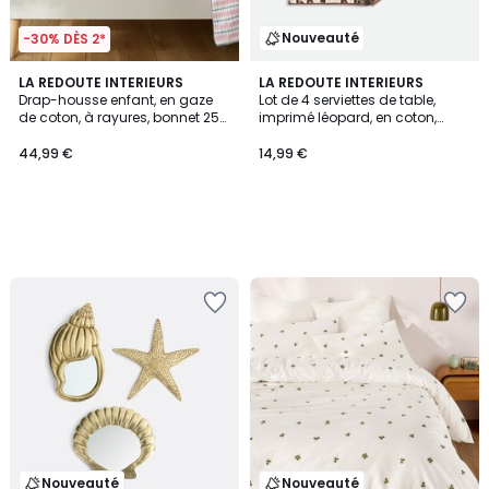
Nouveauté
-30% DÈS 2*
LA REDOUTE INTERIEURS
LA REDOUTE INTERIEURS
Drap-housse enfant, en gaze
Lot de 4 serviettes de table,
de coton, à rayures, bonnet 25
imprimé léopard, en coton,
cm, ADÈLE
LEOPOLD
44,99 €
14,99 €
Nouveauté
Nouveauté