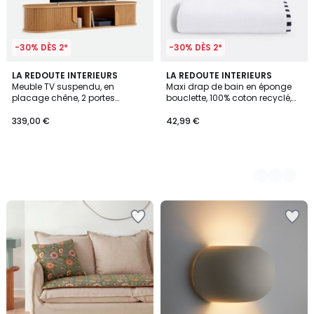
-30% DÈS 2*
-30% DÈS 2*
LA REDOUTE INTERIEURS
3
LA REDOUTE INTERIEURS
Meuble TV suspendu, en
Maxi drap de bain en éponge
Couleurs
placage chêne, 2 portes
bouclette, 100% coton recyclé,
coulissantes, L160 cm,
TIZNIT
MARCELINO
339,00 €
42,99 €