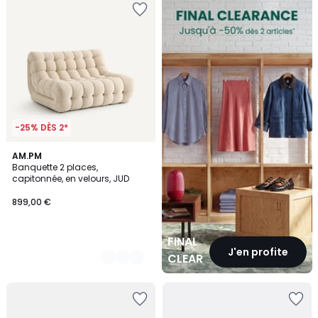
CLEARANCE
-25% DÈS 2*
4
AM.PM
Banquette 2 places,
Couleurs
capitonnée, en velours, JUD
899,00 €
FINAL
J'en profite
CLEARANCE