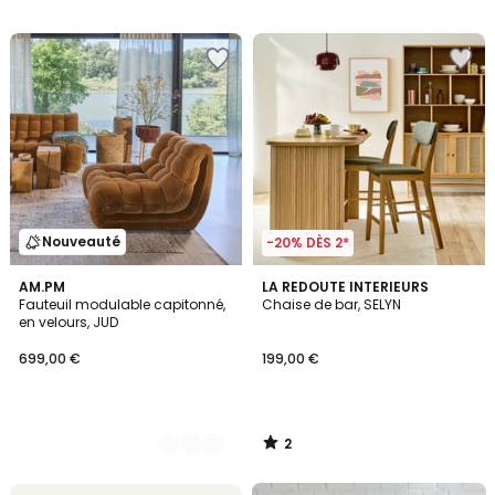
/
5
Nouveauté
-20% DÈS 2*
2
4
AM.PM
LA REDOUTE INTERIEURS
/
Fauteuil modulable capitonné,
Chaise de bar, SELYN
Couleurs
5
en velours, JUD
699,00 €
199,00 €
2
/
5
FINAL