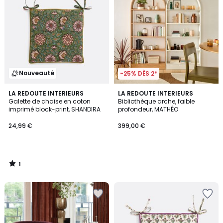
Nouveauté
-25% DÈS 2*
1
LA REDOUTE INTERIEURS
LA REDOUTE INTERIEURS
/
Galette de chaise en coton
Bibliothèque arche, faible
5
imprimé block-print, SHANDIRA
profondeur, MATHÉO
24,99 €
399,00 €
1
/
5