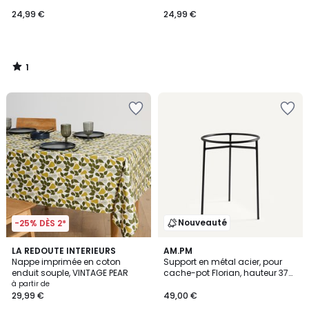
24,99 €
24,99 €
1
/
5
Nouveauté
-25% DÈS 2*
LA REDOUTE INTERIEURS
AM.PM
Nappe imprimée en coton
Support en métal acier, pour
enduit souple, VINTAGE PEAR
cache-pot Florian, hauteur 37
cm, FLORIANA
à partir de
29,99 €
49,00 €