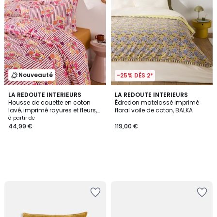
Nouveauté
-25% DÈS 2*
LA REDOUTE INTERIEURS
LA REDOUTE INTERIEURS
Housse de couette en coton
Édredon matelassé imprimé
lavé, imprimé rayures et fleurs,
floral voile de coton, BALKA
BELARDI
à partir de
44,99 €
119,00 €