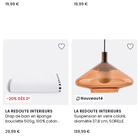
19,99 €
19,99 €
Nouveauté
-20% DÈS 2*
3
LA REDOUTE INTERIEURS
LA REDOUTE INTERIEURS
Drap de bain en éponge
Suspension en verre coloré,
Couleurs
bouclette 500g, 100% coton
diamètre 37,8 cm, SORELLE
recyclé, TIZNIT
29,99 €
139,99 €