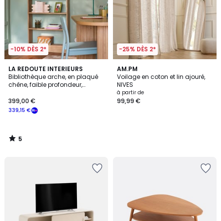
-10% DÈS 2*
-25% DÈS 2*
5
LA REDOUTE INTERIEURS
AM.PM
/
Bibliothèque arche, en plaqué
Voilage en coton et lin ajouré,
5
chêne, faible profondeur,
NIVES
MATHÉO
à partir de
399,00 €
99,99 €
339,15 €
5
/
5