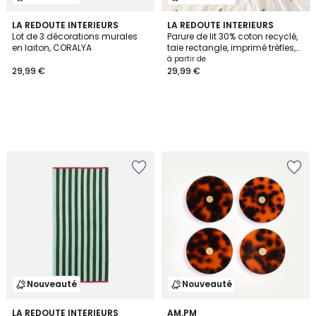
LA REDOUTE INTERIEURS
LA REDOUTE INTERIEURS
Lot de 3 décorations murales
Parure de lit 30% coton recyclé,
en laiton, CORALYA
taie rectangle, imprimé trèfles,
LUCKY CLOVER
à partir de
29,99 €
29,99 €
Nouveauté
Nouveauté
2
LA REDOUTE INTERIEURS
AM.PM