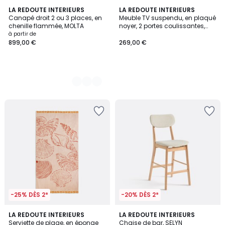
5
LA REDOUTE INTERIEURS
LA REDOUTE INTERIEURS
Canapé droit 2 ou 3 places, en
Meuble TV suspendu, en plaqué
Couleurs
chenille flammée, MOLTA
noyer, 2 portes coulissantes,
L120cm, MARCELINO
à partir de
899,00 €
269,00 €
-25% DÈS 2*
-20% DÈS 2*
LA REDOUTE INTERIEURS
LA REDOUTE INTERIEURS
Serviette de plage, en éponge
Chaise de bar, SELYN