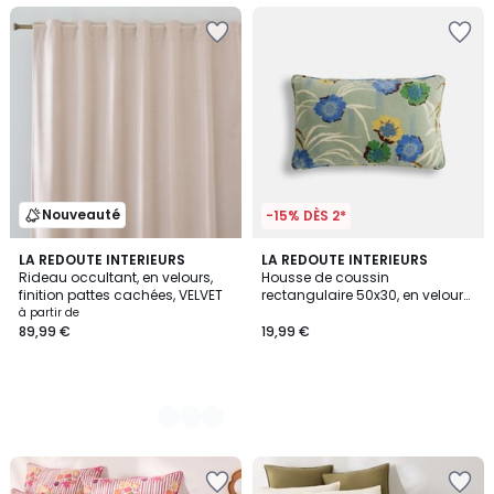
Nouveauté
-15% DÈS 2*
4
LA REDOUTE INTERIEURS
LA REDOUTE INTERIEURS
Rideau occultant, en velours,
Housse de coussin
Couleurs
finition pattes cachées, VELVET
rectangulaire 50x30, en velours
de coton imprimé, MOWAN
à partir de
89,99 €
19,99 €