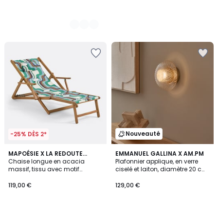
Nouveauté
-25% DÈS 2*
MAPOÉSIE X LA REDOUTE
EMMANUEL GALLINA X AM.PM
INTÉRIEURS
Chaise longue en acacia
Plafonnier applique, en verre
massif, tissu avec motif
ciselé et laiton, diamètre 20 cm,
graphique, SONGE VERT
MISTINGUETT
119,00 €
129,00 €