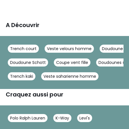
A Découvrir
Trench court
Veste velours homme
Doudoune s
Doudoune Schott
Coupe vent fille
Doudounes sa
Trench kaki
Veste saharienne homme
Craquez aussi pour
Polo Ralph Lauren
K-Way
Levi's