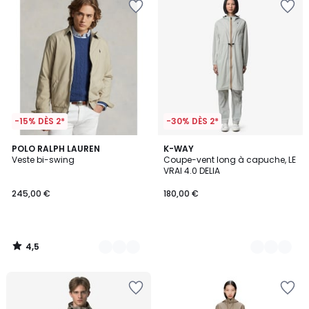
-15% DÈS 2*
-30% DÈS 2*
4,5
3
POLO RALPH LAUREN
3
K-WAY
/ 5
Veste bi-swing
Coupe-vent long à capuche, LE
Couleurs
Couleurs
VRAI 4.0 DELIA
245,00 €
180,00 €
4,5
/
5