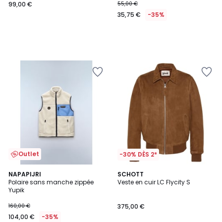
99,00 €
55,00 €
35,75 €
-35%
Outlet
-30% DÈS 2*
5
NAPAPIJRI
SCHOTT
/
Polaire sans manche zippée
Veste en cuir LC Flycity S
5
Yupik
160,00 €
375,00 €
104,00 €
-35%