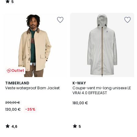
5
/
5
Outlet
4,6
5
TIMBERLAND
K-WAY
/ 5
/
Veste waterproof Barn Jacket
Coupe-vent mi-long unisexe LE
5
VRAI 4.0 EIFFELEAST
200,00 €
180,00 €
130,00 €
-35%
4,6
5
/
/
5
5