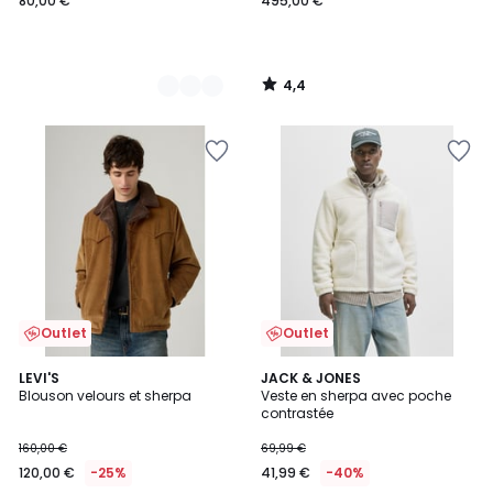
80,00 €
495,00 €
4,4
/
5
Outlet
Outlet
4,6
LEVI'S
JACK & JONES
/ 5
Blouson velours et sherpa
Veste en sherpa avec poche
contrastée
160,00 €
69,99 €
120,00 €
-25%
41,99 €
-40%