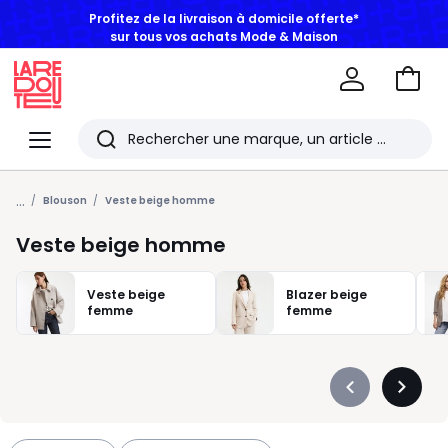
sur tous vos achats Mode & Maison
Aller
au
La
panie
Redoute
Menu
Rechercher
Les
...
derniers
Blouson
Veste beige homme
articles
Veste beige homme
consultés
Veste beige
Blazer beige
femme
femme
Précédent
Suivan
-
-
défiler
défiler