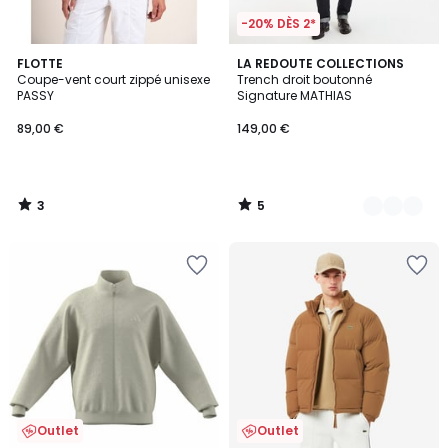
-20% DÈS 2*
3
5
FLOTTE
2
LA REDOUTE COLLECTIONS
/
/
Coupe-vent court zippé unisexe
Trench droit boutonné
Couleurs
5
5
PASSY
Signature MATHIAS
89,00 €
149,00 €
3
5
/
/
5
5
Outlet
Outlet