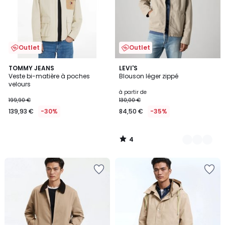
Outlet
Outlet
4
TOMMY JEANS
2
LEVI'S
/
Veste bi-matière à poches
Blouson léger zippé
Couleurs
5
velours
à partir de
199,90 €
130,00 €
139,93 €
-30%
84,50 €
-35%
4
/
5