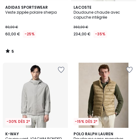
5
ADIDAS SPORTSWEAR
LACOSTE
/
Veste zippée polaire sherpa
Doudoune chaude avec
5
capuche intégrée
80,00 €
360,00 €
60,00 €
-25%
234,00 €
-35%
5
/
5
-30% DÈS 2*
-15% DÈS 2*
3
K-WAY
2
POLO RALPH LAUREN
Coupe-vent JOACHIM BONDED
Doudoune sans manches