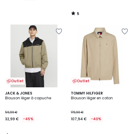
5
/
5
Outlet
Outlet
5
JACK & JONES
TOMMY HILFIGER
/
Blouson léger à capuche
Blouson léger en coton
5
59,99 €
179,90 €
32,99 €
-45%
107,94 €
-40%