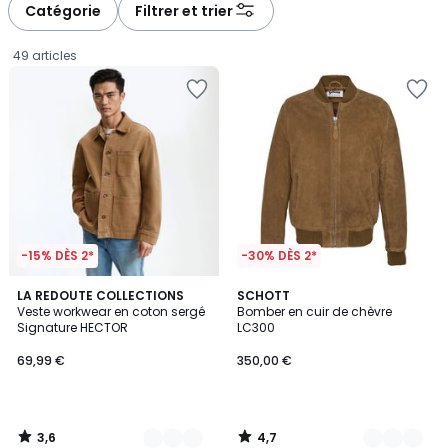
à
à
Catégorie
Filtrer et trier
gauche
droite
49 articles
-15% DÈS 2*
-30% DÈS 2*
3,6
4,7
3
LA REDOUTE COLLECTIONS
2
SCHOTT
/ 5
/ 5
Veste workwear en coton sergé
Bomber en cuir de chèvre
Couleurs
Couleurs
Signature HECTOR
LC300
69,99
69,99 €
350,00 €
€.
3,6
4,7
/
/