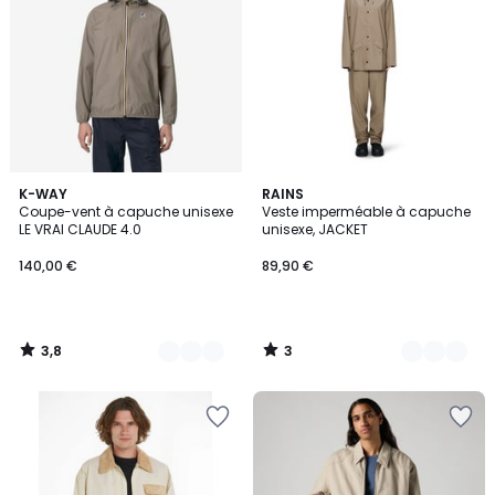
3,8
3
11
K-WAY
3
RAINS
/ 5
/
Coupe-vent à capuche unisexe
Veste imperméable à capuche
Couleurs
Couleurs
5
LE VRAI CLAUDE 4.0
unisexe, JACKET
140,00 €
89,90 €
3,8
3
/
/
5
5