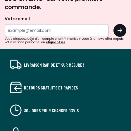
d'inspirations
commande.
et
de
Votre email
surprises?
OK
!
Vous disposez déjà d'un compte client ? Inscrivez-vous à la newsletter depuis
votre espace personnel en
cliquant ici
LIVRAISON RAPIDE ET SUR MESURE !
RETOURS GRATUITS ET RAPIDES
30 JOURS POUR CHANGER D'AVIS