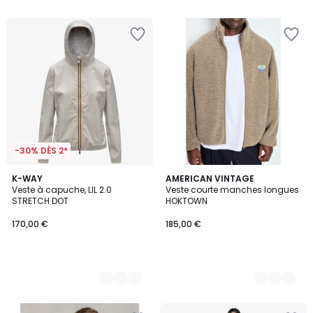
5
5
-30% DÈS 2*
3
K-WAY
4
AMERICAN VINTAGE
Veste à capuche, LIL 2.0
Veste courte manches longues
Couleurs
Couleurs
STRETCH DOT
HOKTOWN
170,00 €
185,00 €