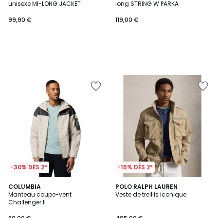
unisexe MI-LONG JACKET
long STRING W PARKA
99,90 €
119,00 €
-30% DÈS 2*
-15% DÈS 2*
4,4
2
COLUMBIA
POLO RALPH LAUREN
/ 5
Manteau coupe-vent
Veste de treillis iconique
Couleurs
Challenger II