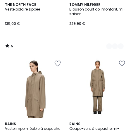
5
THE NORTH FACE
2
TOMMY HILFIGER
/
Veste polaire zippée
Blouson court col montant, mi-
Couleurs
5
saison
135,00 €
229,90 €
5
/
5
RAINS
RAINS
Veste imperméable à capuche
Coupe-vent à capuche mi-