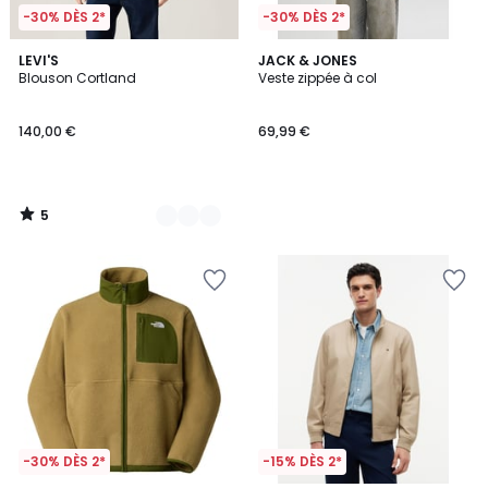
-30% DÈS 2*
-30% DÈS 2*
5
2
LEVI'S
JACK & JONES
/
Blouson Cortland
Veste zippée à col
Couleurs
5
140,00 €
69,99 €
5
/
5
-30% DÈS 2*
-15% DÈS 2*