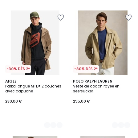
-30% DÈS 2*
-30% DÈS 2*
2
AIGLE
2
POLO RALPH LAUREN
Parka longue MTD® 2 couches
Veste de coach rayée en
Couleurs
Couleurs
avec capuche
seersucker
280,00 €
295,00 €