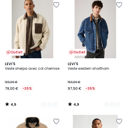
Outlet
Outlet
4,9
4,9
2
LEVI'S
2
LEVI'S
/ 5
/ 5
Veste sherpa avec col chemise
Veste western shorthorn
Couleurs
Couleurs
120,00 €
150,00 €
78,00 €
-35%
97,50 €
-35%
4,9
4,9
/
/
5
5