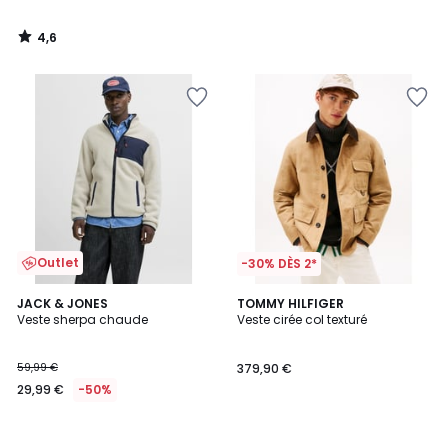
4,6
/
5
Outlet
-30% DÈS 2*
JACK & JONES
TOMMY HILFIGER
Veste sherpa chaude
Veste cirée col texturé
59,99 €
379,90 €
29,99 €
-50%