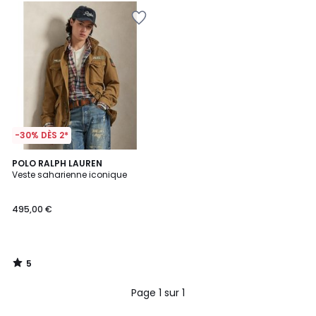
-30% DÈS 2*
5
POLO RALPH LAUREN
/
Veste saharienne iconique
5
495,00 €
5
/
5
Page 1 sur 1