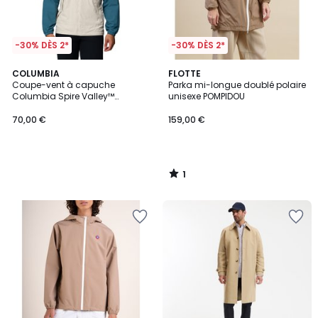
-30% DÈS 2*
-30% DÈS 2*
1
COLUMBIA
FLOTTE
/
Coupe-vent à capuche
Parka mi-longue doublé polaire
5
Columbia Spire Valley™
unisexe POMPIDOU
Homme
70,00 €
159,00 €
1
/
5