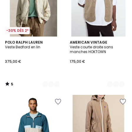
-30% DÈS 2*
5
2
POLO RALPH LAUREN
5
AMERICAN VINTAGE
/
Veste Bedford en lin
Veste courte droite sans
Couleurs
Couleurs
5
manches HOKTOWN
375,00 €
175,00 €
5
/
5